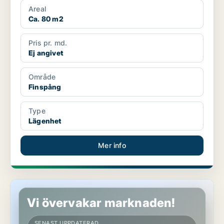
Areal
Ca. 80 m2
Pris pr. md.
Ej angivet
Område
Finspång
Type
Lägenhet
Mer info
Lägenhet i Finspång
Vi övervakar marknaden!
SENAST UPPDATERAD