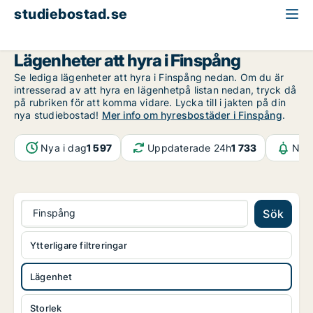
studiebostad.se
Lägenhet att hyra
Östergötland
Finspång
Lägenheter att hyra i Finspång
Se lediga lägenheter att hyra i Finspång nedan. Om du är
intresserad av att hyra en lägenhetpå listan nedan, tryck då
på rubriken för att komma vidare. Lycka till i jakten på din
nya studiebostad!
Mer info om hyresbostäder i Finspång
.
Nya i dag
1 597
Uppdaterade 24h
1 733
Noti
Finspång
Sök
Ytterligare filtreringar
Lägenhet
Storlek