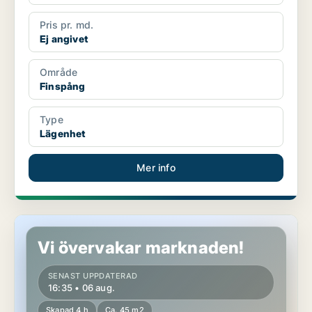
Pris pr. md.
Ej angivet
Område
Finspång
Type
Lägenhet
Mer info
Lägenhet i Finspång
Vi övervakar marknaden!
SENAST UPPDATERAD
16:35 • 06 aug.
Skapad 4 h
Ca. 45 m2