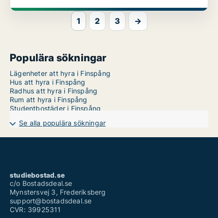
1
2
3
→
Populära sökningar
Lägenheter att hyra i Finspång
Hus att hyra i Finspång
Radhus att hyra i Finspång
Rum att hyra i Finspång
Studentbostäder i Finspång
Se alla populära sökningar
studiebostad.se
c/o Bostadsdeal.se
Mynstersvej 3, Frederiksberg
support@bostadsdeal.se
CVR: 39925311