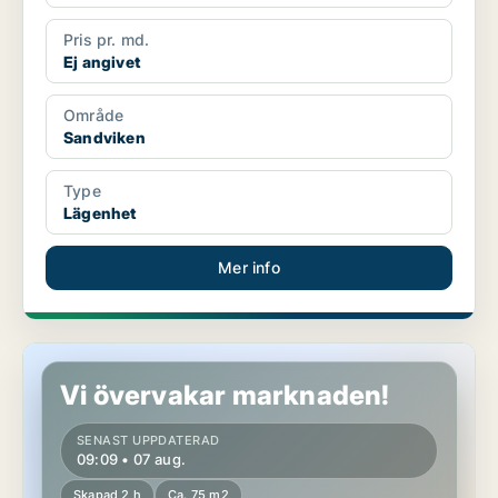
Pris pr. md.
Ej angivet
Område
Sandviken
Type
Lägenhet
Mer info
Lägenhet i Sandviken
Vi övervakar marknaden!
SENAST UPPDATERAD
09:09 • 07 aug.
Skapad 2 h
Ca. 75 m2