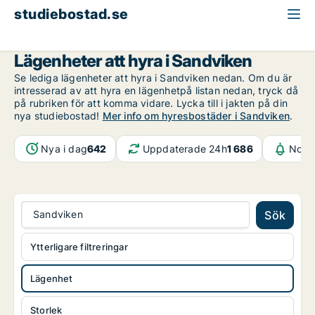
studiebostad.se
Lägenhet att hyra
Gävleborg
Sandviken
Lägenheter att hyra i Sandviken
Se lediga lägenheter att hyra i Sandviken nedan. Om du är
intresserad av att hyra en lägenhetpå listan nedan, tryck då
på rubriken för att komma vidare. Lycka till i jakten på din
nya studiebostad!
Mer info om hyresbostäder i Sandviken
.
Nya i dag
642
Uppdaterade 24h
1 686
Notif
Sandviken
Sök
Ytterligare filtreringar
Lägenhet
Storlek