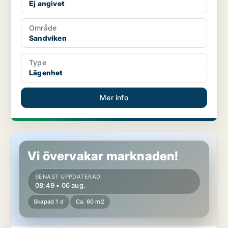
Ej angivet
Område
Sandviken
Type
Lägenhet
Mer info
Lägenhet i Sandviken
Vi övervakar marknaden!
SENAST UPPDATERAD
08:49 • 06 aug.
Skapad 1 d
Ca. 60 m2