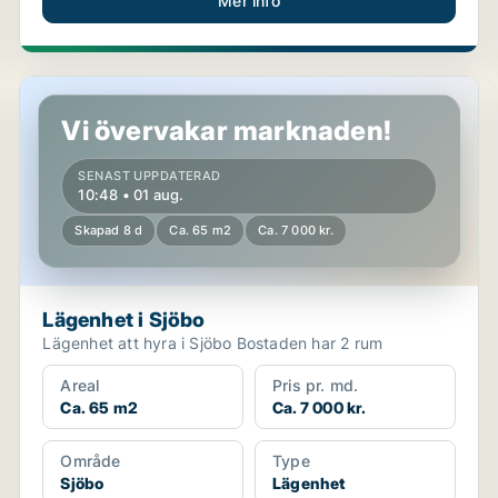
Mer info
Lägenhet i Sjöbo
Vi övervakar marknaden!
SENAST UPPDATERAD
10:48 • 01 aug.
Skapad 8 d
Ca. 65 m2
Ca. 7 000 kr.
Lägenhet i Sjöbo
Lägenhet att hyra i Sjöbo Bostaden har 2 rum
Areal
Pris pr. md.
Ca. 65 m2
Ca. 7 000 kr.
Område
Type
Sjöbo
Lägenhet