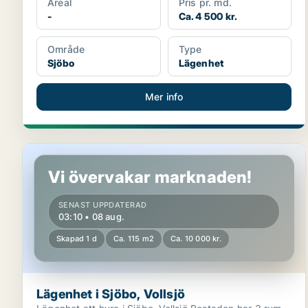
Areal
Pris pr. md.
-
Ca. 4 500 kr.
Område
Type
Sjöbo
Lägenhet
Mer info
Lägenhet i Sjöbo, Vollsjö
Vi övervakar marknaden!
SENAST UPPDATERAD
03:10 • 08 aug.
Skapad 1 d
Ca. 115 m2
Ca. 10 000 kr.
Lägenhet i Sjöbo, Vollsjö