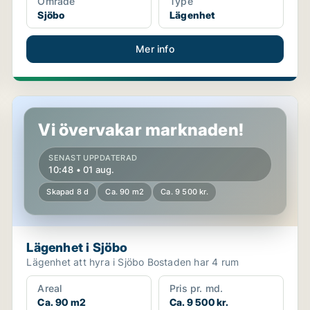
Område
Type
Sjöbo
Lägenhet
Mer info
Lägenhet i Sjöbo
Vi övervakar marknaden!
SENAST UPPDATERAD
10:48 • 01 aug.
Skapad 8 d
Ca. 90 m2
Ca. 9 500 kr.
Lägenhet i Sjöbo
Lägenhet att hyra i Sjöbo Bostaden har 4 rum
Areal
Pris pr. md.
Ca. 90 m2
Ca. 9 500 kr.