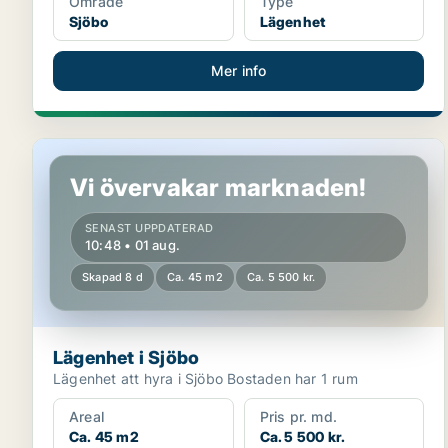
Område
Type
Sjöbo
Lägenhet
Mer info
Lägenhet i Sjöbo
Vi övervakar marknaden!
SENAST UPPDATERAD
10:48 • 01 aug.
Skapad 8 d
Ca. 45 m2
Ca. 5 500 kr.
Lägenhet i Sjöbo
Lägenhet att hyra i Sjöbo Bostaden har 1 rum
Areal
Pris pr. md.
Ca. 45 m2
Ca. 5 500 kr.