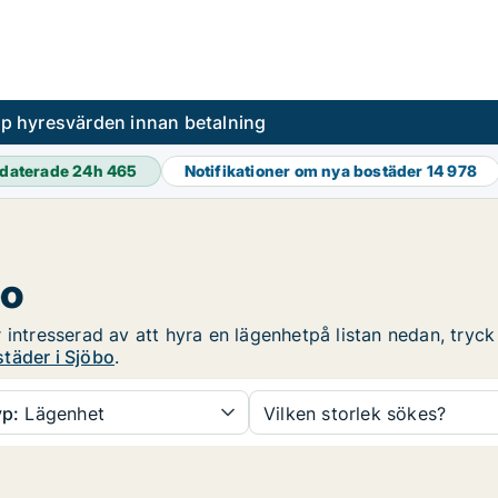
pp hyresvärden innan betalning
daterade 24h
465
Notifikationer om nya bostäder
14 978
bo
intresserad av att hyra en lägenhetpå listan nedan, tryck 
täder i Sjöbo
.
p:
Lägenhet
Vilken storlek sökes?