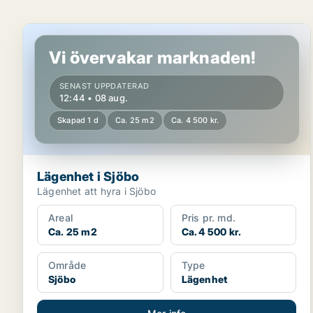
Lägenhet i Sjöbo
Vi övervakar marknaden!
SENAST UPPDATERAD
12:44 • 08 aug.
Skapad 1 d
Ca. 25 m2
Ca. 4 500 kr.
Lägenhet i Sjöbo
Lägenhet att hyra i Sjöbo
Areal
Pris pr. md.
Ca. 25 m2
Ca. 4 500 kr.
Område
Type
Sjöbo
Lägenhet