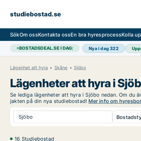
studiebostad.se
Sök
Om oss
Kontakta oss
En bra hyresprocess
Kolla u
BOSTADSDEAL.SE I DAG:
Nya i dag
322
Upp
Lägenhet att hyra
Skåne
Sjöbo
Lägenheter att hyra i Sjö
Se lediga lägenheter att hyra i Sjöbo nedan. Om du är 
jakten på din nya studiebostad!
Mer info om hyresbos
Sjöbo
Bostadsty
16 Studiebostad