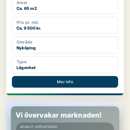
Areal
Ca. 65 m2
Pris pr. md.
Ca. 9 500 kr.
Område
Nyköping
Type
Lägenhet
Mer info
Lägenhet i Nyköping
Vi övervakar marknaden!
SENAST UPPDATERAD