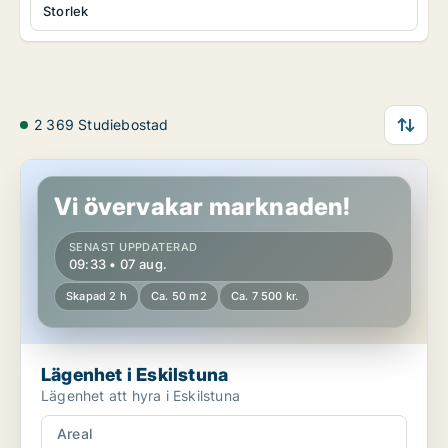
Storlek
2 369 Studiebostad
Lägenhet i Eskilstuna
Vi övervakar marknaden!
SENAST UPPDATERAD
09:33 • 07 aug.
Skapad 2 h
Ca. 50 m2
Ca. 7 500 kr.
Lägenhet i Eskilstuna
Lägenhet att hyra i Eskilstuna
Areal