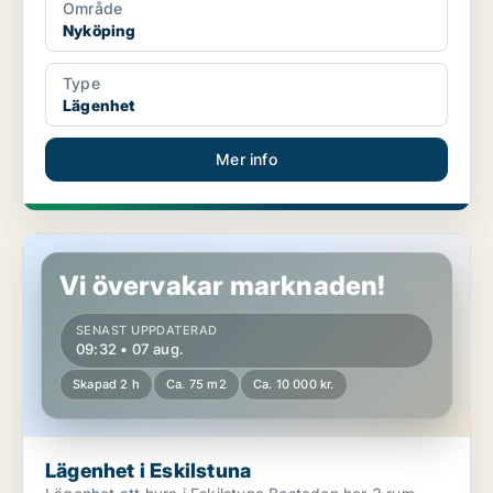
Område
Nyköping
Type
Lägenhet
Mer info
Lägenhet i Eskilstuna
Vi övervakar marknaden!
SENAST UPPDATERAD
09:32 • 07 aug.
Skapad 2 h
Ca. 75 m2
Ca. 10 000 kr.
Lägenhet i Eskilstuna