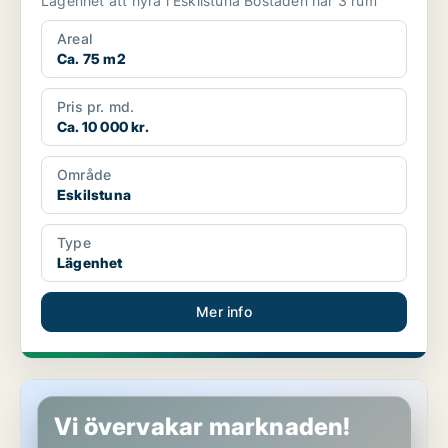
Lägenhet att hyra i Eskilstuna Bostaden har 3 rum
Areal
Ca. 75 m2
Pris pr. md.
Ca. 10 000 kr.
Område
Eskilstuna
Type
Lägenhet
Mer info
Lägenhet i Eskilstuna
Vi övervakar marknaden!