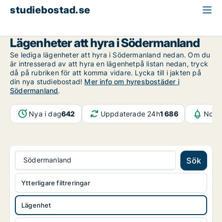
studiebostad.se
Lägenhet att hyra
Södermanland
Lägenheter att hyra i Södermanland
Se lediga lägenheter att hyra i Södermanland nedan. Om du
är intresserad av att hyra en lägenhetpå listan nedan, tryck
då på rubriken för att komma vidare. Lycka till i jakten på
din nya studiebostad!
Mer info om hyresbostäder i
Södermanland
.
Nya i dag
642
Uppdaterade 24h
1 686
Notif
Södermanland
Sök
Ytterligare filtreringar
Lägenhet