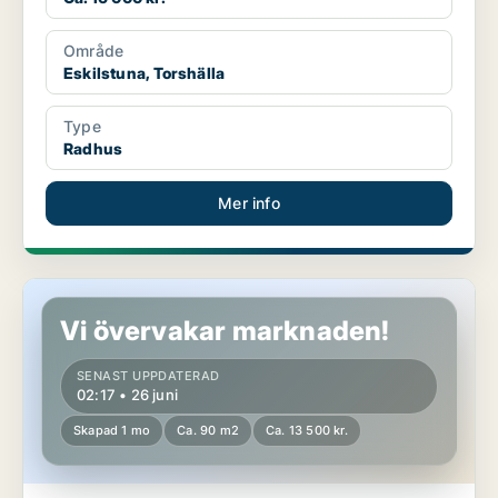
Område
Eskilstuna, Torshälla
Type
Radhus
Mer info
Radhus i Eskilstuna
Vi övervakar marknaden!
SENAST UPPDATERAD
02:17 • 26 juni
Skapad 1 mo
Ca. 90 m2
Ca. 13 500 kr.