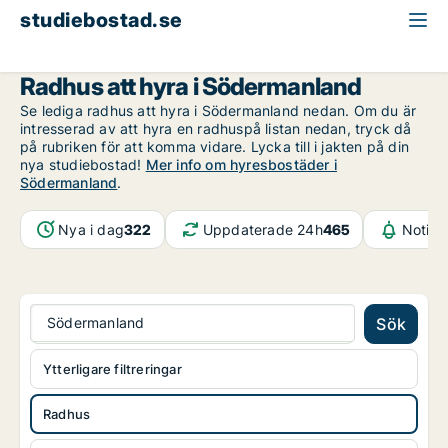
studiebostad.se
Radhus att hyra
Södermanland
Radhus att hyra i Södermanland
Se lediga radhus att hyra i Södermanland nedan. Om du är
intresserad av att hyra en radhuspå listan nedan, tryck då
på rubriken för att komma vidare. Lycka till i jakten på din
nya studiebostad!
Mer info om hyresbostäder i
Södermanland
.
Nya i dag
322
Uppdaterade 24h
465
Notifi
Södermanland
Sök
Ytterligare filtreringar
Radhus