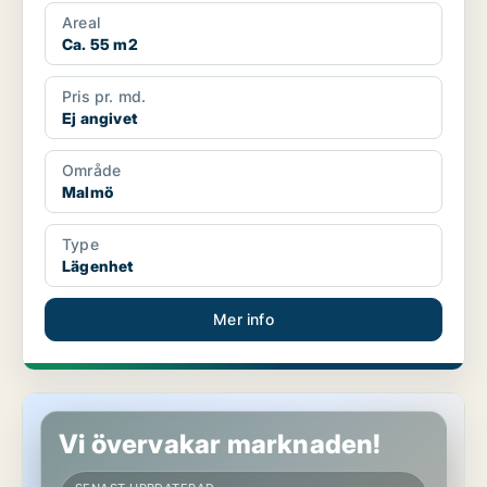
Areal
Ca. 55 m2
Pris pr. md.
Ej angivet
Område
Malmö
Type
Lägenhet
Mer info
Lägenhet i Malmö
Vi övervakar marknaden!