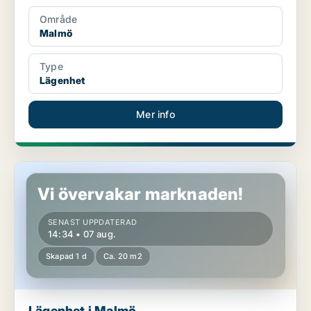
Område
Malmö
Type
Lägenhet
Mer info
Lägenhet i Malmö
Vi övervakar marknaden!
SENAST UPPDATERAD
14:34 • 07 aug.
Skapad 1 d
Ca. 20 m2
Lägenhet i Malmö