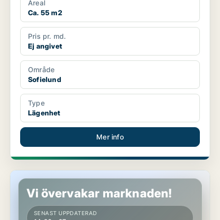
Areal
Ca. 55 m2
Pris pr. md.
Ej angivet
Område
Sofielund
Type
Lägenhet
Mer info
Lägenhet i Malmö
Vi övervakar marknaden!
SENAST UPPDATERAD