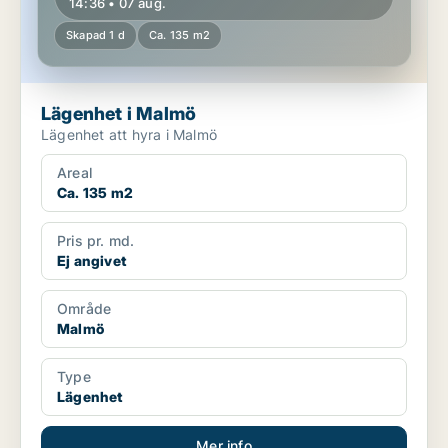
14:36 • 07 aug.
Skapad 1 d
Ca. 135 m2
Lägenhet i Malmö
Lägenhet att hyra i Malmö
Areal
Ca. 135 m2
Pris pr. md.
Ej angivet
Område
Malmö
Type
Lägenhet
Mer info