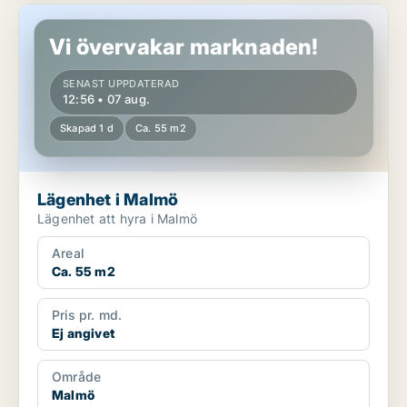
Lägenhet i Malmö
Vi övervakar marknaden!
SENAST UPPDATERAD
12:56 • 07 aug.
Skapad 1 d
Ca. 55 m2
Lägenhet i Malmö
Lägenhet att hyra i Malmö
Areal
Ca. 55 m2
Pris pr. md.
Ej angivet
Område
Malmö