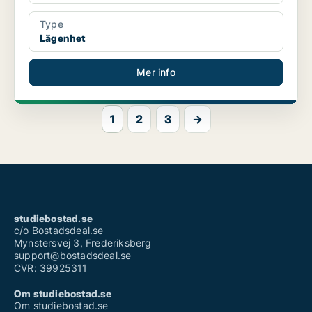
Type
Lägenhet
Mer info
1
2
3
→
studiebostad.se
c/o Bostadsdeal.se
Mynstersvej 3, Frederiksberg
support@bostadsdeal.se
CVR: 39925311
Om studiebostad.se
Om studiebostad.se