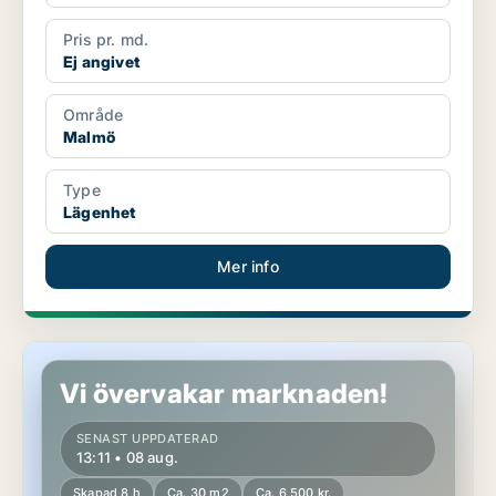
Pris pr. md.
Ej angivet
Område
Malmö
Type
Lägenhet
Mer info
Lägenhet i Sofielund
Vi övervakar marknaden!
SENAST UPPDATERAD
13:11 • 08 aug.
Skapad 8 h
Ca. 30 m2
Ca. 6 500 kr.