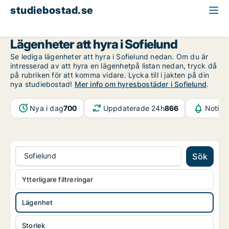
studiebostad.se
Lägenhet att hyra
Malmö
Sofielund
Lägenheter att hyra i Sofielund
Se lediga lägenheter att hyra i Sofielund nedan. Om du är
intresserad av att hyra en lägenhetpå listan nedan, tryck då
på rubriken för att komma vidare. Lycka till i jakten på din
nya studiebostad!
Mer info om hyresbostäder i Sofielund
.
Nya i dag
700
Uppdaterade 24h
866
Notifi
Sofielund
Sök
Ytterligare filtreringar
Lägenhet
Storlek