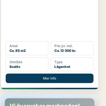
Areal
Pris pr. md.
Ca. 85 m2
Ca. 12 000 kr.
Område
Type
Svalöv
Lägenhet
Mer info
Lägenhet i Svalöv
Vi övervakar marknaden!