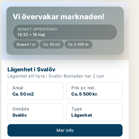
Lägenhet i Svalöv
Vi övervakar marknaden!
SENAST UPPDATERAD
14:52 • 16 maj
Skapad 1 yr
Ca. 50 m2
Ca. 5 500 kr.
Lägenhet i Svalöv
Lägenhet att hyra i Svalöv Bostaden har 2 rum
Areal
Pris pr. md.
Ca. 50 m2
Ca. 5 500 kr.
Område
Type
Svalöv
Lägenhet
Mer info