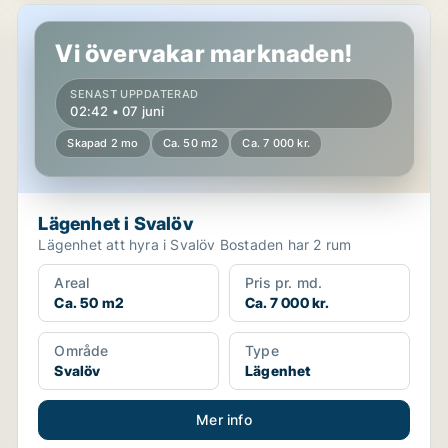
Lägenhet i Svalöv
Vi övervakar marknaden!
SENAST UPPDATERAD
02:42 • 07 juni
Skapad 2 mo
Ca. 50 m2
Ca. 7 000 kr.
Lägenhet i Svalöv
Lägenhet att hyra i Svalöv Bostaden har 2 rum
Areal
Pris pr. md.
Ca. 50 m2
Ca. 7 000 kr.
Område
Type
Svalöv
Lägenhet
Mer info