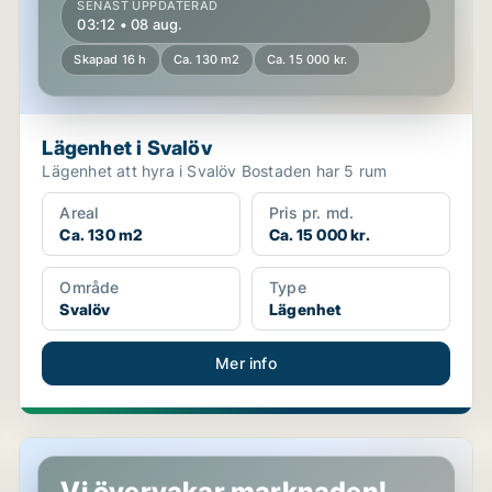
SENAST UPPDATERAD
03:12 • 08 aug.
Skapad 16 h
Ca. 130 m2
Ca. 15 000 kr.
Lägenhet i Svalöv
Lägenhet att hyra i Svalöv Bostaden har 5 rum
Areal
Pris pr. md.
Ca. 130 m2
Ca. 15 000 kr.
Område
Type
Svalöv
Lägenhet
Mer info
Lägenhet i Svalöv, Teckomatorp
Vi övervakar marknaden!