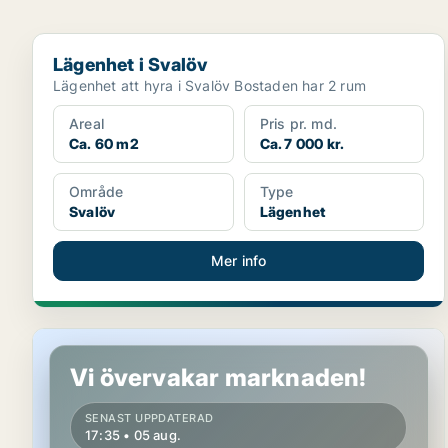
Lägenhet i Svalöv
Lägenhet i Svalöv
Lägenhet att hyra i Svalöv Bostaden har 2 rum
Areal
Pris pr. md.
Ca. 60 m2
Ca. 7 000 kr.
Område
Type
Svalöv
Lägenhet
Mer info
Lägenhet i Svalöv
Vi övervakar marknaden!
SENAST UPPDATERAD
17:35 • 05 aug.