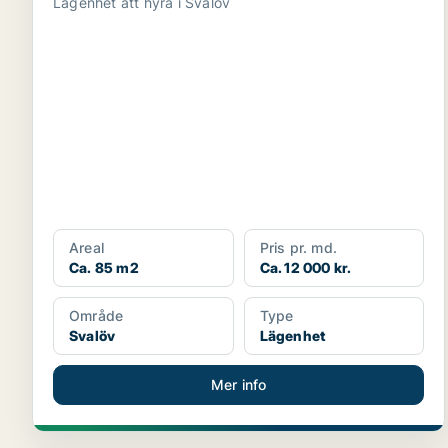
Lägenhet att hyra i Svalöv
Areal
Pris pr. md.
Ca. 85 m2
Ca. 12 000 kr.
Område
Type
Svalöv
Lägenhet
Mer info