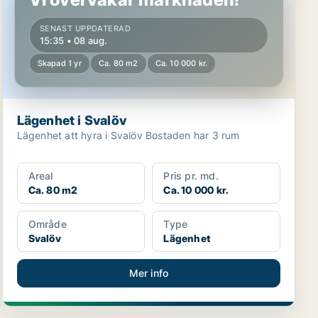
SENAST UPPDATERAD
15:35 • 08 aug.
Skapad 1 yr
Ca. 80 m2
Ca. 10 000 kr.
Lägenhet i Svalöv
Lägenhet att hyra i Svalöv Bostaden har 3 rum
Areal
Pris pr. md.
Ca. 80 m2
Ca. 10 000 kr.
Område
Type
Svalöv
Lägenhet
Mer info