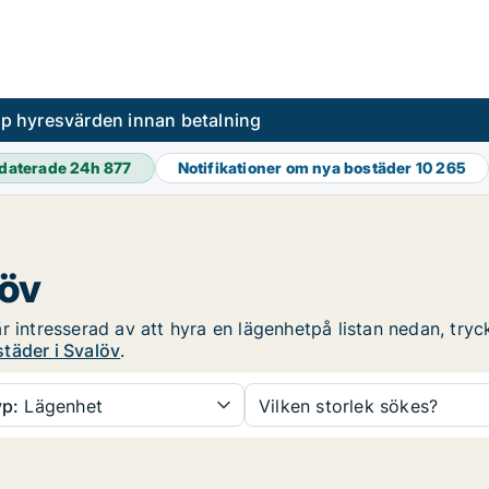
pp hyresvärden innan betalning
daterade 24h
877
Notifikationer om nya bostäder
10 265
löv
 intresserad av att hyra en lägenhetpå listan nedan, tryck
täder i Svalöv
.
p:
Lägenhet
Vilken storlek sökes?