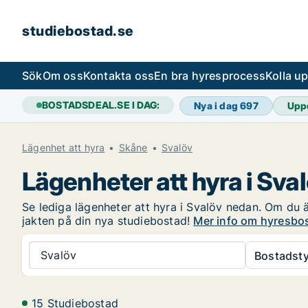
studiebostad.se
Sök
Om oss
Kontakta oss
En bra hyresprocess
Kolla u
BOSTADSDEAL.SE I DAG:
Nya i dag
697
Upp
Lägenhet att hyra
Skåne
Svalöv
Lägenheter att hyra i Sva
Se lediga lägenheter att hyra i Svalöv nedan. Om du är
jakten på din nya studiebostad!
Mer info om hyresbos
Svalöv
Bostadsty
15 Studiebostad