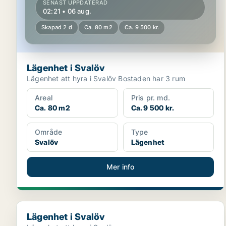
SENAST UPPDATERAD
02:21 • 06 aug.
Skapad 2 d
Ca. 80 m2
Ca. 9 500 kr.
Lägenhet i Svalöv
Lägenhet att hyra i Svalöv Bostaden har 3 rum
Areal
Pris pr. md.
Ca. 80 m2
Ca. 9 500 kr.
Område
Type
Svalöv
Lägenhet
Mer info
Lägenhet i Svalöv
Lägenhet i Svalöv