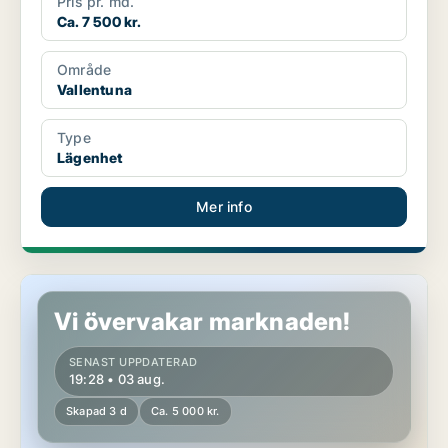
Pris pr. md.
Ca. 7 500 kr.
Område
Vallentuna
Type
Lägenhet
Mer info
Lägenhet i Vallentuna
Vi övervakar marknaden!
SENAST UPPDATERAD
19:28 • 03 aug.
Skapad 3 d
Ca. 5 000 kr.