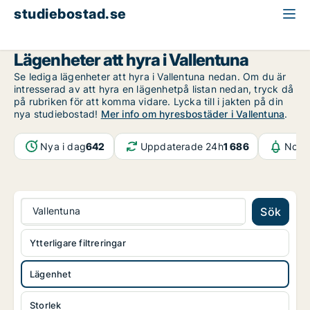
studiebostad.se
Lägenhet att hyra
Stockholms län
Vallentuna
Lägenheter att hyra i Vallentuna
Se lediga lägenheter att hyra i Vallentuna nedan. Om du är
intresserad av att hyra en lägenhetpå listan nedan, tryck då
på rubriken för att komma vidare. Lycka till i jakten på din
nya studiebostad!
Mer info om hyresbostäder i Vallentuna
.
Nya i dag
642
Uppdaterade 24h
1 686
Notif
Vallentuna
Sök
Ytterligare filtreringar
Lägenhet
Storlek