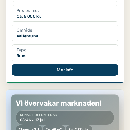
Pris pr. md.
Ca. 5 000 kr.
Område
Vallentuna
Type
Rum
Mer info
Rum i Vallentuna
Vi övervakar marknaden!
SENAST UPPDATERAD
08:46 • 17 juli
Skapad 23 d
Ca. 40 m2
Ca. 9 000 kr.