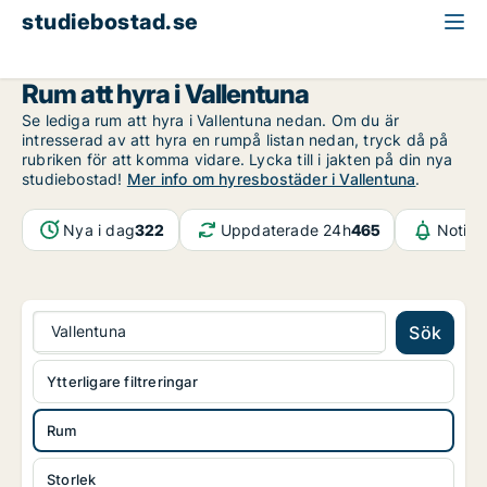
studiebostad.se
Rum att hyra
Stockholms län
Vallentuna
Rum att hyra i Vallentuna
Se lediga rum att hyra i Vallentuna nedan. Om du är
intresserad av att hyra en rumpå listan nedan, tryck då på
rubriken för att komma vidare. Lycka till i jakten på din nya
studiebostad!
Mer info om hyresbostäder i Vallentuna
.
Nya i dag
322
Uppdaterade 24h
465
Notifi
Vallentuna
Sök
Ytterligare filtreringar
Rum
Storlek