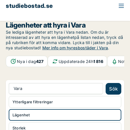
studiebostad.se
Lägenhet att hyra
Västra Götaland
Vara
Lägenheter att hyra i Vara
Se lediga lägenheter att hyra i Vara nedan. Om du är
intresserad av att hyra en lägenhetpå listan nedan, tryck då
på rubriken för att komma vidare. Lycka till i jakten på din
nya studiebostad!
Mer info om hyresbostäder i Vara
.
Nya i dag
427
Uppdaterade 24h
1 816
Notif
Vara
Sök
Ytterligare filtreringar
Lägenhet
Storlek