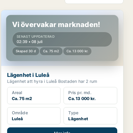
Lägenhet i Luleå
Vi övervakar marknaden!
SENAST UPPDATERAD
02:39 • 08 juli
Skapad 30 d
Ca. 75 m2
Ca. 13 000 kr.
Lägenhet i Luleå
Lägenhet att hyra i Luleå Bostaden har 2 rum
Areal
Pris pr. md.
Ca. 75 m2
Ca. 13 000 kr.
Område
Type
Luleå
Lägenhet