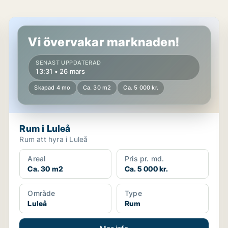
Rum i Luleå
Vi övervakar marknaden!
SENAST UPPDATERAD
13:31 • 26 mars
Skapad 4 mo
Ca. 30 m2
Ca. 5 000 kr.
Rum i Luleå
Rum att hyra i Luleå
Areal
Pris pr. md.
Ca. 30 m2
Ca. 5 000 kr.
Område
Type
Luleå
Rum