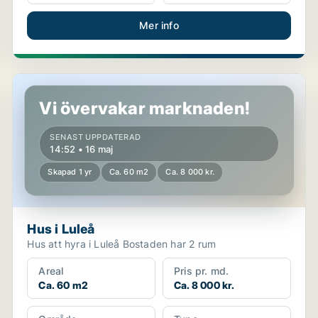
Mer info
Hus i Luleå
Vi övervakar marknaden!
SENAST UPPDATERAD
14:52 • 16 maj
Skapad 1 yr
Ca. 60 m2
Ca. 8 000 kr.
Hus i Luleå
Hus att hyra i Luleå Bostaden har 2 rum
Areal
Pris pr. md.
Ca. 60 m2
Ca. 8 000 kr.