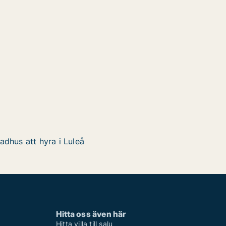
adhus att hyra i Luleå
Hitta oss även här
Hitta villa till salu