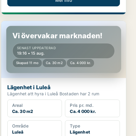
Mer info
Lägenhet i Luleå
Vi övervakar marknaden!
SENAST UPPDATERAD
19:16 • 15 aug.
Skapad 11 mo
Ca. 30 m2
Ca. 4 000 kr.
Lägenhet i Luleå
Lägenhet att hyra i Luleå Bostaden har 2 rum
Areal
Pris pr. md.
Ca. 30 m2
Ca. 4 000 kr.
Område
Type
Luleå
Lägenhet