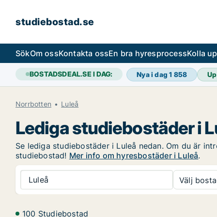
studiebostad.se
Sök
Om oss
Kontakta oss
En bra hyresprocess
Kolla u
BOSTADSDEAL.SE I DAG:
Nya i dag
1 858
Up
Norrbotten
Luleå
Lediga studiebostäder i L
Se lediga studiebostäder i Luleå nedan. Om du är intre
studiebostad!
Mer info om hyresbostäder i Luleå
.
Luleå
Välj bosta
100 Studiebostad