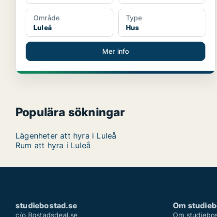
Område
Type
Luleå
Hus
Mer info
Populära sökningar
Lägenheter att hyra i Luleå
Rum att hyra i Luleå
studiebostad.se
Om studieb
c/o Bostadsdeal.se
Om studiebos