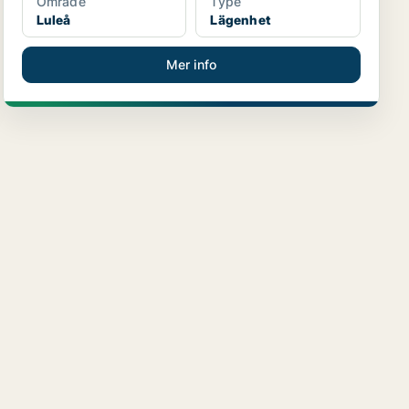
Område
Type
Luleå
Lägenhet
Mer info