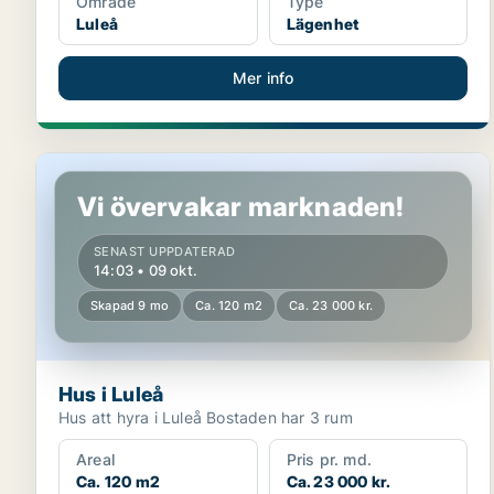
Område
Type
Luleå
Lägenhet
Mer info
Hus i Luleå
Vi övervakar marknaden!
SENAST UPPDATERAD
14:03 • 09 okt.
Skapad 9 mo
Ca. 120 m2
Ca. 23 000 kr.
Hus i Luleå
Hus att hyra i Luleå Bostaden har 3 rum
Areal
Pris pr. md.
Ca. 120 m2
Ca. 23 000 kr.