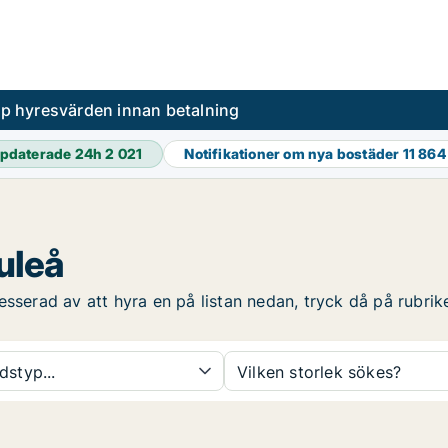
pp hyresvärden innan betalning
pdaterade 24h
2 021
Notifikationer om nya bostäder
11 864
uleå
sserad av att hyra en på listan nedan, tryck då på rubrike
dstyp...
Vilken storlek sökes?