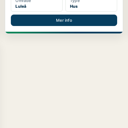
Område
Type
Luleå
Hus
Mer info