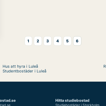
1
2
3
4
5
6
Hus att hyra i Luleå
R
Studentbostäder i Luleå
ostad.se
Hitta studiebostad
tad.se
Studiebostäder i Stockholm