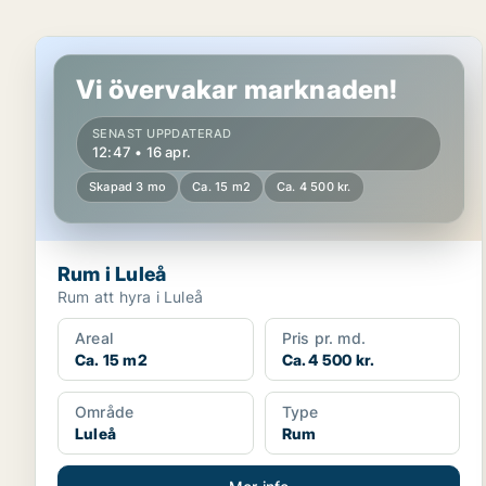
Rum i Luleå
Vi övervakar marknaden!
SENAST UPPDATERAD
12:47 • 16 apr.
Skapad 3 mo
Ca. 15 m2
Ca. 4 500 kr.
Rum i Luleå
Rum att hyra i Luleå
Areal
Pris pr. md.
Ca. 15 m2
Ca. 4 500 kr.
Område
Type
Luleå
Rum