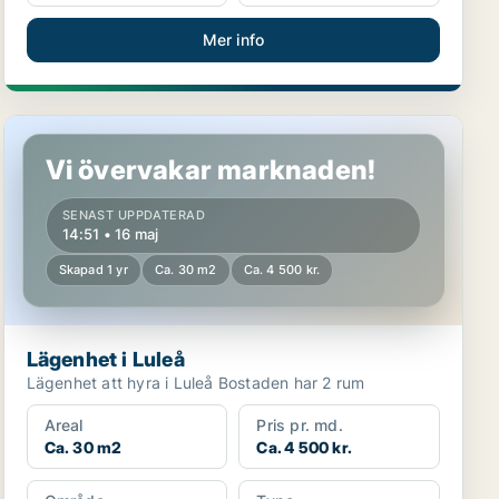
Mer info
Lägenhet i Luleå
Vi övervakar marknaden!
SENAST UPPDATERAD
14:51 • 16 maj
Skapad 1 yr
Ca. 30 m2
Ca. 4 500 kr.
Lägenhet i Luleå
Lägenhet att hyra i Luleå Bostaden har 2 rum
Areal
Pris pr. md.
Ca. 30 m2
Ca. 4 500 kr.