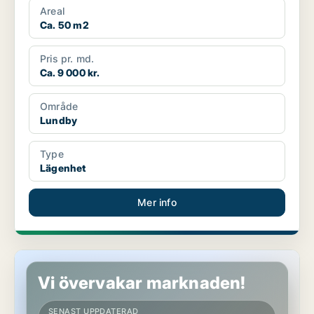
Areal
Ca. 50 m2
Pris pr. md.
Ca. 9 000 kr.
Område
Lundby
Type
Lägenhet
Mer info
Lägenhet i Lundby
Vi övervakar marknaden!
SENAST UPPDATERAD