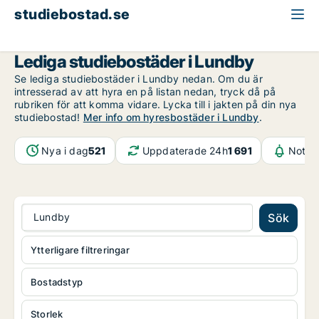
studiebostad.se
Göteborg
Lundby
Lediga studiebostäder i Lundby
Se lediga studiebostäder i Lundby nedan. Om du är
intresserad av att hyra en på listan nedan, tryck då på
rubriken för att komma vidare. Lycka till i jakten på din nya
studiebostad!
Mer info om hyresbostäder i Lundby
.
Nya i dag
521
Uppdaterade 24h
1 691
Notifi
Lundby
Sök
Ytterligare filtreringar
Bostadstyp
Storlek