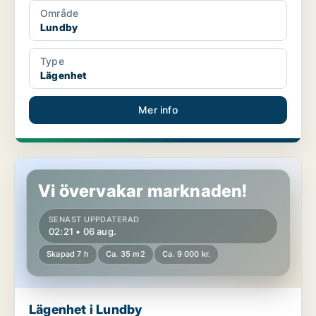
Område
Lundby
Type
Lägenhet
Mer info
Lägenhet i Lundby
Vi övervakar marknaden!
SENAST UPPDATERAD
02:21 • 06 aug.
Skapad 7 h
Ca. 35 m2
Ca. 9 000 kr.
Lägenhet i Lundby