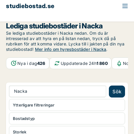
studiebostad.se
Stockholms län
Nacka
Lediga studiebostäder i Nacka
Se lediga studiebostäder i Nacka nedan. Om du är
intresserad av att hyra en på listan nedan, tryck då på
rubriken för att komma vidare. Lycka till i jakten på din nya
studiebostad!
Mer info om hyresbostäder i Nacka
.
Nya i dag
426
Uppdaterade 24h
1 860
Notif
Nacka
Sök
Ytterligare filtreringar
Bostadstyp
Storlek