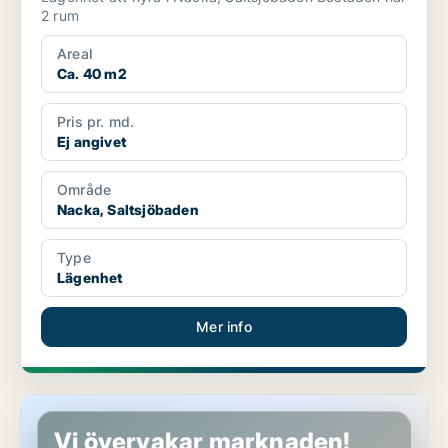
2 rum
Areal
Ca. 40 m2
Pris pr. md.
Ej angivet
Område
Nacka, Saltsjöbaden
Type
Lägenhet
Mer info
Lägenhet i Nacka, Saltsjöbaden
Vi övervakar marknaden!