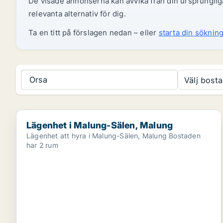
De visade annonserna kan avvika från din ursprungliga
relevanta alternativ för dig.
Ta en titt på förslagen nedan – eller
starta din sökning
Orsa
Välj bosta
Lägenhet i Malung-Sälen, Malung
Lägenhet i Malung-Sälen, Malung
Lägenhet att hyra i Malung-Sälen, Malung Bostaden
har 2 rum