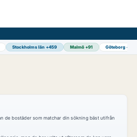
Stockholms län
+
459
Malmö
+
91
Göteborg
+
124
dan de bostäder som matchar din sökning bäst utifrån