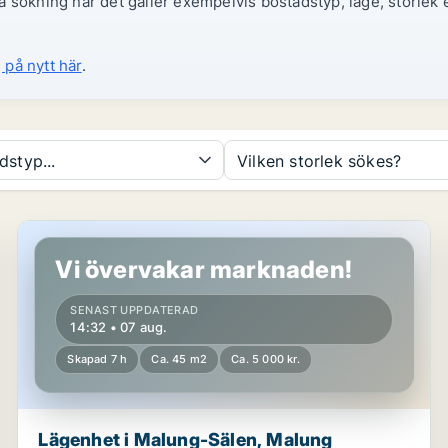
 sökning när det gäller exempelvis bostadstyp, läge, storlek e
 på nytt här
.
dstyp...
Vilken storlek sökes?
Lägenhet i Malung-Sälen, Malung
Vi övervakar marknaden!
SENAST UPPDATERAD
14:32 • 07 aug.
Skapad 7 h
Ca. 45 m2
Ca. 5 000 kr.
Lägenhet i Malung-Sälen, Malung