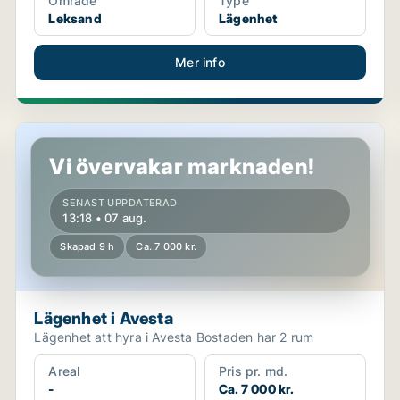
Område
Type
Leksand
Lägenhet
Mer info
Lägenhet i Avesta
Vi övervakar marknaden!
SENAST UPPDATERAD
13:18 • 07 aug.
Skapad 9 h
Ca. 7 000 kr.
Lägenhet i Avesta
Lägenhet att hyra i Avesta Bostaden har 2 rum
Areal
Pris pr. md.
-
Ca. 7 000 kr.