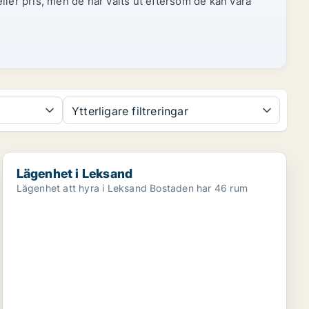
ller pris, men de har valts ut eftersom de kan vara
Ytterligare filtreringar
Lägenhet i Leksand
Lägenhet i Leksand
Lägenhet att hyra i Leksand Bostaden har 46 rum