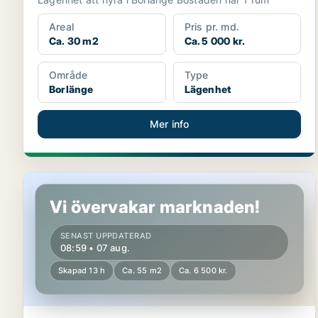
Areal
Pris pr. md.
Ca. 30 m2
Ca. 5 000 kr.
Område
Type
Borlänge
Lägenhet
Mer info
Lägenhet i Vansbro
Vi övervakar marknaden!
SENAST UPPDATERAD
08:59 • 07 aug.
Skapad 13 h
Ca. 55 m2
Ca. 6 500 kr.