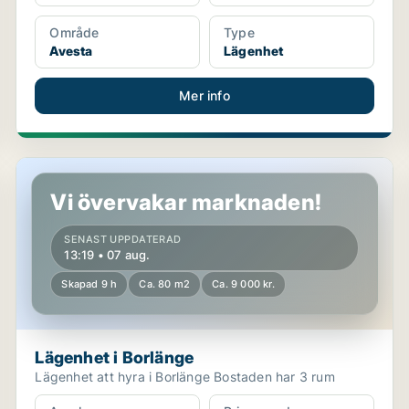
Område
Type
Avesta
Lägenhet
Mer info
Lägenhet i Borlänge
Vi övervakar marknaden!
SENAST UPPDATERAD
13:19 • 07 aug.
Skapad 9 h
Ca. 80 m2
Ca. 9 000 kr.
Lägenhet i Borlänge
Lägenhet att hyra i Borlänge Bostaden har 3 rum