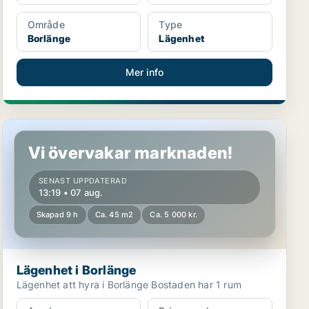
Område
Type
Borlänge
Lägenhet
Mer info
Lägenhet i Borlänge
Vi övervakar marknaden!
SENAST UPPDATERAD
13:19 • 07 aug.
Skapad 9 h
Ca. 45 m2
Ca. 5 000 kr.
Lägenhet i Borlänge
Lägenhet att hyra i Borlänge Bostaden har 1 rum