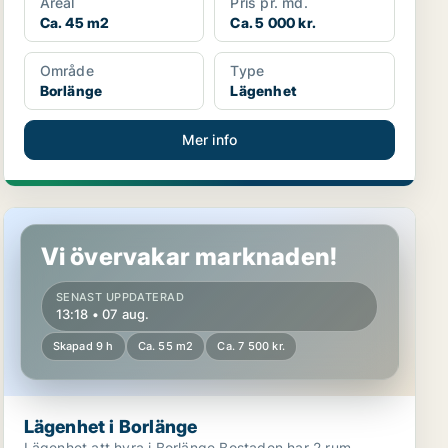
Areal
Pris pr. md.
Ca. 45 m2
Ca. 5 000 kr.
Område
Type
Borlänge
Lägenhet
Mer info
Lägenhet i Borlänge
Vi övervakar marknaden!
SENAST UPPDATERAD
13:18 • 07 aug.
Skapad 9 h
Ca. 55 m2
Ca. 7 500 kr.
Lägenhet i Borlänge
Lägenhet att hyra i Borlänge Bostaden har 2 rum