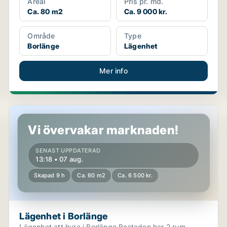
Areal
Pris pr. md.
Ca. 80 m2
Ca. 9 000 kr.
Område
Type
Borlänge
Lägenhet
Mer info
Lägenhet i Borlänge
Vi övervakar marknaden!
SENAST UPPDATERAD
13:18 • 07 aug.
Skapad 9 h
Ca. 60 m2
Ca. 6 500 kr.
Lägenhet i Borlänge
Lägenhet att hyra i Borlänge Bostaden har 2 rum