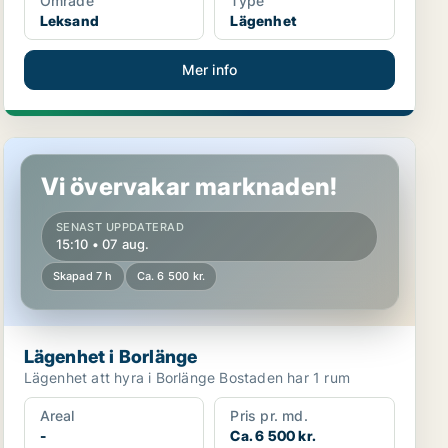
Område
Type
Leksand
Lägenhet
Mer info
Lägenhet i Borlänge
Vi övervakar marknaden!
SENAST UPPDATERAD
15:10 • 07 aug.
Skapad 7 h
Ca. 6 500 kr.
Lägenhet i Borlänge
Lägenhet att hyra i Borlänge Bostaden har 1 rum
Areal
Pris pr. md.
-
Ca. 6 500 kr.