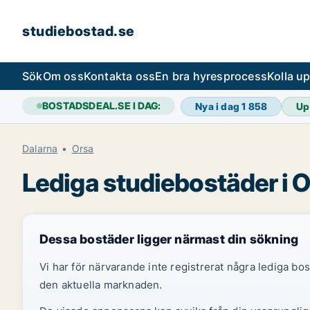
studiebostad.se
Sök
Om oss
Kontakta oss
En bra hyresprocess
Kolla u
BOSTADSDEAL.SE I DAG:
Nya i dag
1 858
Up
Dalarna
Orsa
Lediga studiebostäder i 
Dessa bostäder ligger närmast din sökning
Vi har för närvarande inte registrerat några lediga b
den aktuella marknaden.