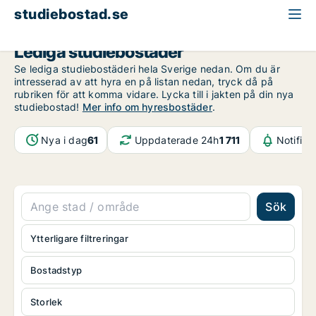
studiebostad.se
Lediga studiebostäder
Se lediga studiebostäderi hela Sverige nedan. Om du är
intresserad av att hyra en på listan nedan, tryck då på
rubriken för att komma vidare. Lycka till i jakten på din nya
studiebostad!
Mer info om hyresbostäder
.
Nya i dag
61
Uppdaterade 24h
1 711
Notifika
Sök
Ytterligare filtreringar
Bostadstyp
Storlek