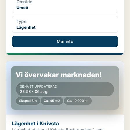
Område
Umeå
Type
Lägenhet
Mer info
Lägenhet i Knivsta
Vi övervakar marknaden!
SENAST UPPDATERAD
23:58 • 06 aug.
Skapad 8 h
Ca. 45 m2
Ca. 10 000 kr.
Lägenhet i Knivsta
Lägenhet att hyra i Knivsta Bostaden har 1 rum