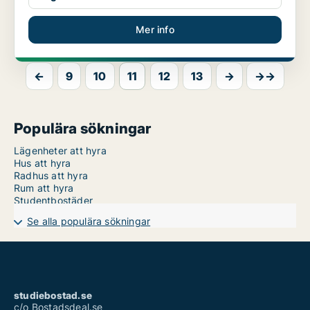
Mer info
←
9
10
11
12
13
→
→→
Populära sökningar
Lägenheter att hyra
Hus att hyra
Radhus att hyra
Rum att hyra
Studentbostäder
Se alla populära sökningar
studiebostad.se
c/o Bostadsdeal.se