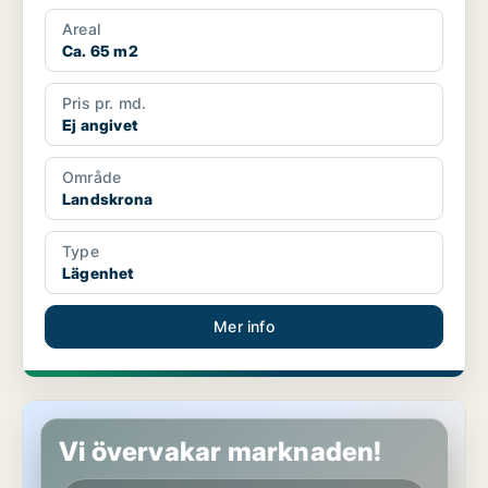
Areal
Ca. 65 m2
Pris pr. md.
Ej angivet
Område
Landskrona
Type
Lägenhet
Mer info
Lägenhet i Landskrona
Vi övervakar marknaden!