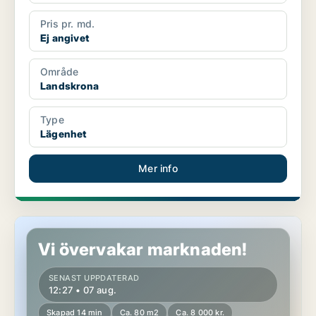
Pris pr. md.
Ej angivet
Område
Landskrona
Type
Lägenhet
Mer info
Lägenhet i Sundsvall
Vi övervakar marknaden!
SENAST UPPDATERAD
12:27 • 07 aug.
Skapad 14 min
Ca. 80 m2
Ca. 8 000 kr.