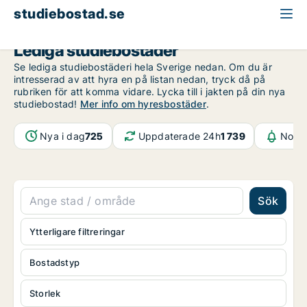
studiebostad.se
Lediga studiebostäder
Se lediga studiebostäderi hela Sverige nedan. Om du är
intresserad av att hyra en på listan nedan, tryck då på
rubriken för att komma vidare. Lycka till i jakten på din nya
studiebostad!
Mer info om hyresbostäder
.
Nya i dag
725
Uppdaterade 24h
1 739
Notif
Sök
Ytterligare filtreringar
Bostadstyp
Storlek