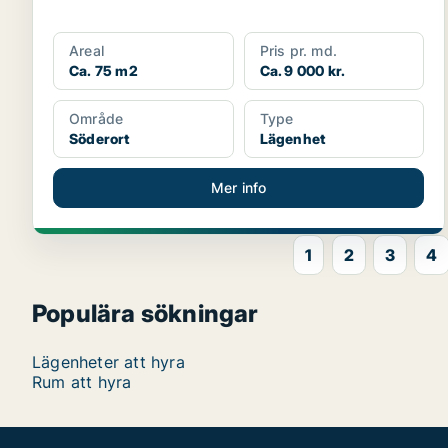
Areal
Pris pr. md.
Ca. 75 m2
Ca. 9 000 kr.
Område
Type
Söderort
Lägenhet
Mer info
1
2
3
4
Populära sökningar
Lägenheter att hyra
Rum att hyra