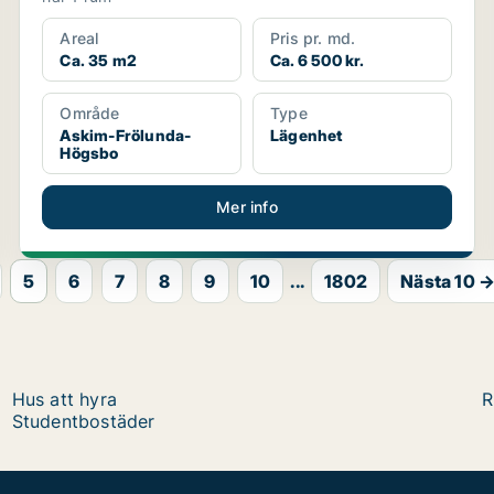
Areal
Pris pr. md.
Ca. 35 m2
Ca. 6 500 kr.
Område
Type
Askim-Frölunda-
Lägenhet
Högsbo
Mer info
5
6
7
8
9
10
...
1802
Nästa 10 
Hus att hyra
R
Studentbostäder