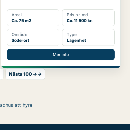
Areal
Pris pr. md.
Ca. 75 m2
Ca. 11 500 kr.
Område
Type
Söderort
Lägenhet
Mer info
→
Nästa 100 →→
adhus att hyra