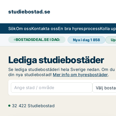
studiebostad.se
Sök
Om oss
Kontakta oss
En bra hyresprocess
Kolla u
BOSTADSDEAL.SE I DAG:
Nya i dag
1 858
Up
Lediga studiebostäder
Se lediga studiebostäderi hela Sverige nedan. Om du är
din nya studiebostad!
Mer info om hyresbostäder
.
Välj bosta
32 422 Studiebostad