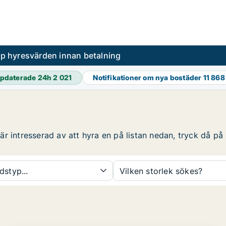
pp hyresvärden innan betalning
pdaterade 24h
2 021
Notifikationer om nya bostäder
11 868
 intresserad av att hyra en på listan nedan, tryck då på r
dstyp...
Vilken storlek sökes?