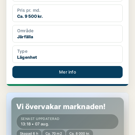
Pris pr. md.
Ca. 9 500 kr.
Område
Järfälla
Type
Lägenhet
Mer info
Lägenhet i Tibro
Vi övervakar marknaden!
SENAST UPPDATERAD
13:18 • 07 aug.
Skapad 6 h
Ca. 70 m2
Ca. 8 000 kr.