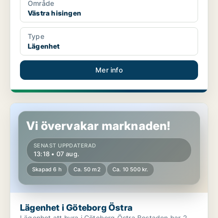
Område
Västra hisingen
Type
Lägenhet
Mer info
Lägenhet i Göteborg Östra
Vi övervakar marknaden!
SENAST UPPDATERAD
13:18 • 07 aug.
Skapad 6 h
Ca. 50 m2
Ca. 10 500 kr.
Lägenhet i Göteborg Östra
Lägenhet att hyra i Göteborg Östra Bostaden har 2