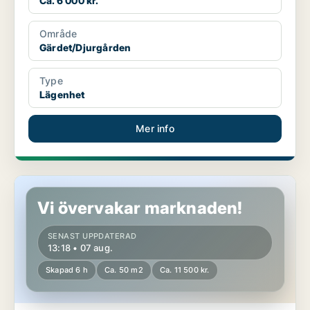
Ca. 6 000 kr.
Område
Gärdet/Djurgården
Type
Lägenhet
Mer info
Lägenhet i Lundby
Vi övervakar marknaden!
SENAST UPPDATERAD
13:18 • 07 aug.
Skapad 6 h
Ca. 50 m2
Ca. 11 500 kr.