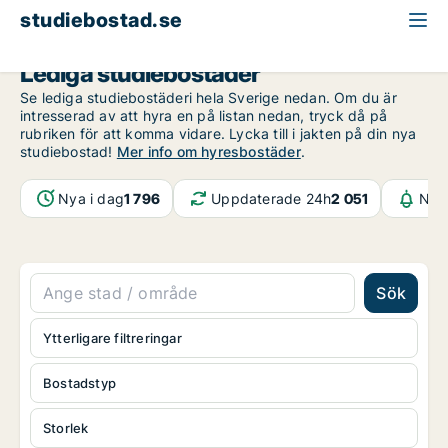
studiebostad.se
Lediga studiebostäder
Se lediga studiebostäderi hela Sverige nedan. Om du är
intresserad av att hyra en på listan nedan, tryck då på
rubriken för att komma vidare. Lycka till i jakten på din nya
studiebostad!
Mer info om hyresbostäder
.
Nya i dag
1 796
Uppdaterade 24h
2 051
Noti
Sök
Ytterligare filtreringar
Bostadstyp
Storlek