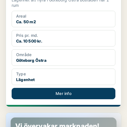
rum
Areal
Ca. 50 m2
Pris pr. md.
Ca. 10 500 kr.
Område
Göteborg Östra
Type
Lägenhet
Mer info
Lägenhet i Göteborg Centrum
Vi övervakar marknaden!