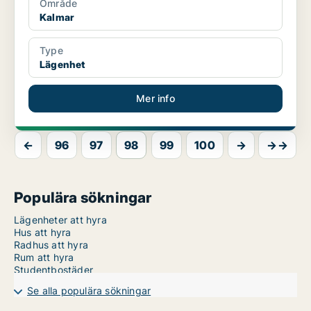
Område
Kalmar
Type
Lägenhet
Mer info
←
96
97
98
99
100
→
→→
Populära sökningar
Lägenheter att hyra
Hus att hyra
Radhus att hyra
Rum att hyra
Studentbostäder
Se alla populära sökningar