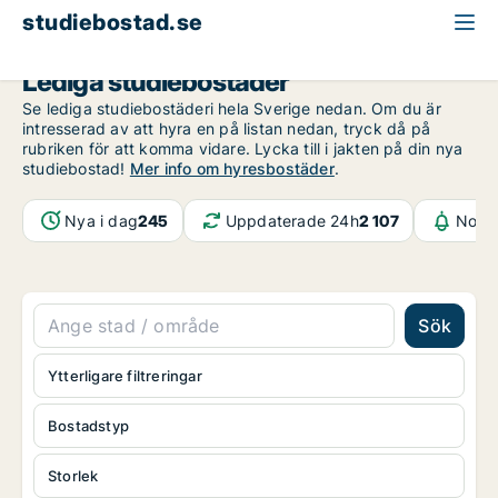
studiebostad.se
Lediga studiebostäder
Se lediga studiebostäderi hela Sverige nedan. Om du är
intresserad av att hyra en på listan nedan, tryck då på
rubriken för att komma vidare. Lycka till i jakten på din nya
studiebostad!
Mer info om hyresbostäder
.
Nya i dag
245
Uppdaterade 24h
2 107
Notif
Sök
Ytterligare filtreringar
Bostadstyp
Storlek