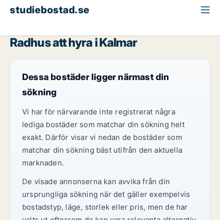
studiebostad.se
Radhus att hyra
Kalmar län
Kalmar
Radhus att hyra i Kalmar
Dessa bostäder ligger närmast din
sökning
Vi har för närvarande inte registrerat några
lediga bostäder som matchar din sökning helt
exakt. Därför visar vi nedan de bostäder som
matchar din sökning bäst utifrån den aktuella
marknaden.
De visade annonserna kan avvika från din
ursprungliga sökning när det gäller exempelvis
bostadstyp, läge, storlek eller pris, men de har
valts ut eftersom de kan vara relevanta alternativ