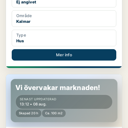
Ej angivet
Område
Kalmar
Type
Hus
Mer info
Hus i Västervik, Ankarsrum
Vi övervakar marknaden!
SENAST UPPDATERAD
13:12 • 08 aug.
Skapad 20 h
Ca. 100 m2