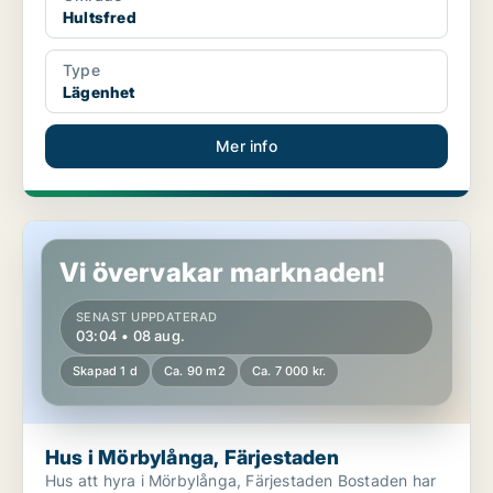
Hultsfred
Type
Lägenhet
Mer info
Hus i Mörbylånga, Färjestaden
Vi övervakar marknaden!
SENAST UPPDATERAD
03:04 • 08 aug.
Skapad 1 d
Ca. 90 m2
Ca. 7 000 kr.
Hus i Mörbylånga, Färjestaden
Hus att hyra i Mörbylånga, Färjestaden Bostaden har