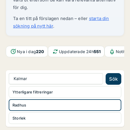
för dig.
Ta en titt på förslagen nedan – eller
starta din
sökning på nytt här
.
Nya i dag
220
Uppdaterade 24h
551
Notifik
Kalmar
Sök
Ytterligare filtreringar
Radhus
Storlek