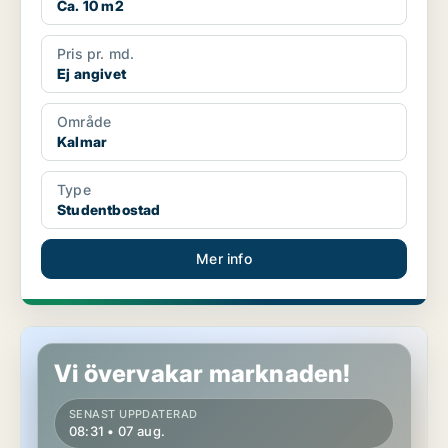
Ca. 10 m2
Pris pr. md.
Ej angivet
Område
Kalmar
Type
Studentbostad
Mer info
Studentbostad i Kalmar
Vi övervakar marknaden!
SENAST UPPDATERAD
08:31 • 07 aug.