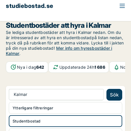
studiebostad.se
Studentbostad att hyra
Kalmar län
Kalmar
Studentbostäder att hyra i Kalmar
Se lediga studentbostäder att hyra i Kalmar nedan. Om du
är intresserad av att hyra en studentbostadpå listan nedan,
tryck då på rubriken för att komma vidare. Lycka till i jakten
på din nya studiebostad!
Mer info om hyresbostäder i
Kalmar
.
Nya i dag
642
Uppdaterade 24h
1 686
Notif
Kalmar
Sök
Ytterligare filtreringar
Studentbostad