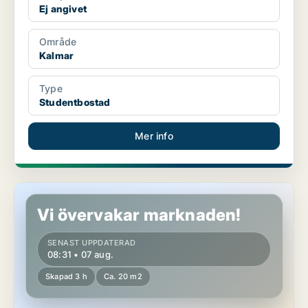
Ej angivet
Område
Kalmar
Type
Studentbostad
Mer info
Studentbostad i Kalmar
Vi övervakar marknaden!
SENAST UPPDATERAD
08:31 • 07 aug.
Skapad 3 h
Ca. 20 m2