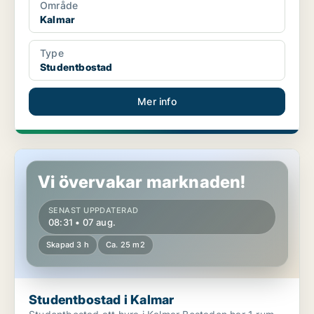
Område
Kalmar
Type
Studentbostad
Mer info
Studentbostad i Kalmar
Vi övervakar marknaden!
SENAST UPPDATERAD
08:31 • 07 aug.
Skapad 3 h
Ca. 25 m2
Studentbostad i Kalmar