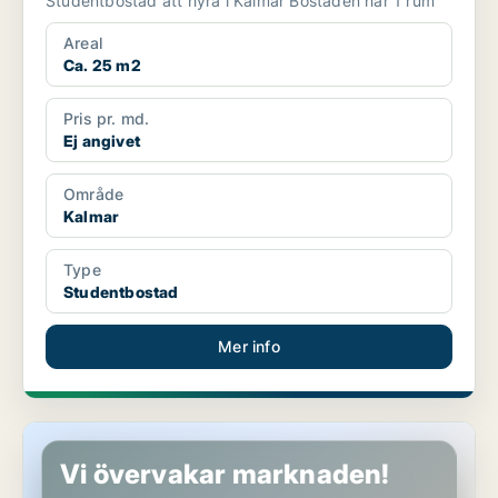
Studentbostad att hyra i Kalmar Bostaden har 1 rum
Areal
Ca. 25 m2
Pris pr. md.
Ej angivet
Område
Kalmar
Type
Studentbostad
Mer info
Studentbostad i Kalmar
Vi övervakar marknaden!