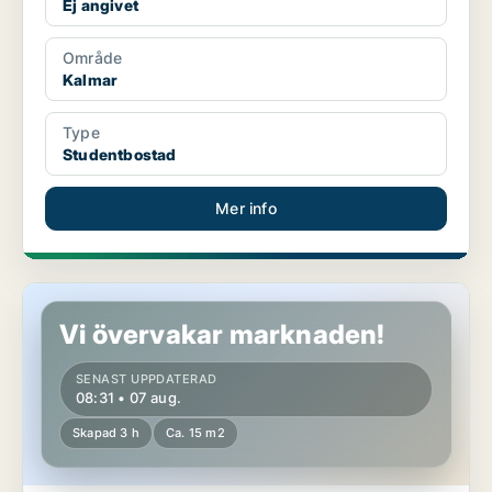
Ej angivet
Område
Kalmar
Type
Studentbostad
Mer info
Studentbostad i Kalmar
Vi övervakar marknaden!
SENAST UPPDATERAD
08:31 • 07 aug.
Skapad 3 h
Ca. 15 m2