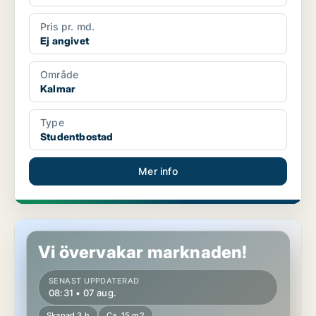
Pris pr. md.
Ej angivet
Område
Kalmar
Type
Studentbostad
Mer info
Studentbostad i Kalmar
Vi övervakar marknaden!
SENAST UPPDATERAD
08:31 • 07 aug.
Skapad 3 h
Ca. 15 m2