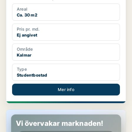
Areal
Ca. 30 m2
Pris pr. md.
Ej angivet
Område
Kalmar
Type
Studentbostad
Mer info
Studentbostad i Kalmar
Vi övervakar marknaden!