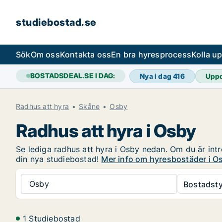
studiebostad.se
Sök
Om oss
Kontakta oss
En bra hyresprocess
Kolla u
BOSTADSDEAL.SE I DAG:
Nya i dag
416
Upp
Radhus att hyra
Skåne
Osby
Radhus att hyra i Osby
Se lediga radhus att hyra i Osby nedan. Om du är intr
din nya studiebostad!
Mer info om hyresbostäder i O
Osby
Bostadsty
1 Studiebostad