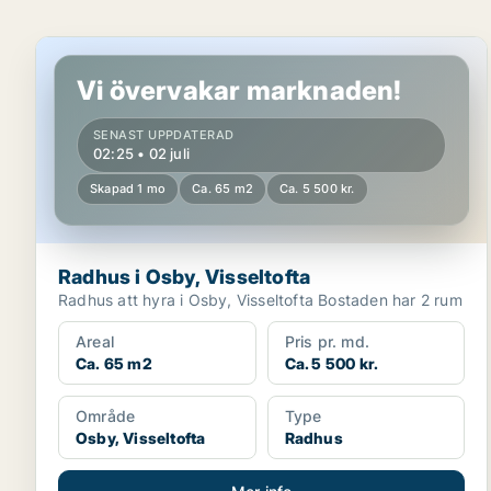
Radhus i Osby, Visseltofta
Vi övervakar marknaden!
SENAST UPPDATERAD
02:25 • 02 juli
Skapad 1 mo
Ca. 65 m2
Ca. 5 500 kr.
Radhus i Osby, Visseltofta
Radhus att hyra i Osby, Visseltofta Bostaden har 2 rum
Areal
Pris pr. md.
Ca. 65 m2
Ca. 5 500 kr.
Område
Type
Osby, Visseltofta
Radhus