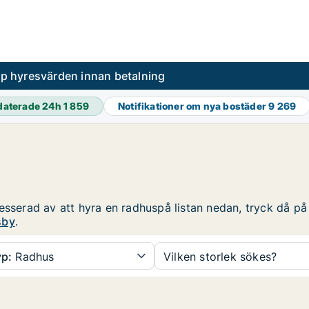
pp hyresvärden innan betalning
daterade 24h
1 859
Notifikationer om nya bostäder
9 269
esserad av att hyra en radhuspå listan nedan, tryck då på r
sby
.
p:
Radhus
Vilken storlek sökes?