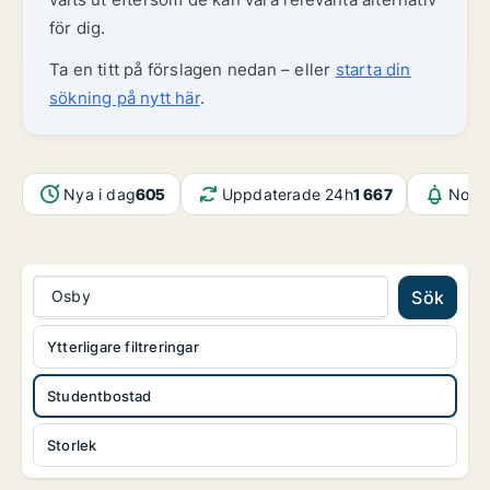
för dig.
Ta en titt på förslagen nedan – eller
starta din
sökning på nytt här
.
Nya i dag
605
Uppdaterade 24h
1 667
Notif
Osby
Sök
Ytterligare filtreringar
Studentbostad
Storlek