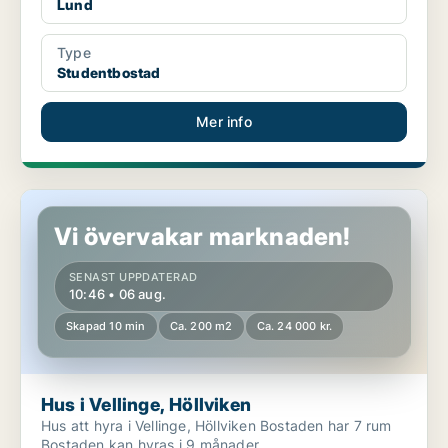
Lund
Type
Studentbostad
Mer info
Hus i Vellinge, Höllviken
Vi övervakar marknaden!
SENAST UPPDATERAD
10:46 • 06 aug.
Skapad 10 min
Ca. 200 m2
Ca. 24 000 kr.
Hus i Vellinge, Höllviken
Hus att hyra i Vellinge, Höllviken Bostaden har 7 rum
Bostaden kan hyras i 9 månader