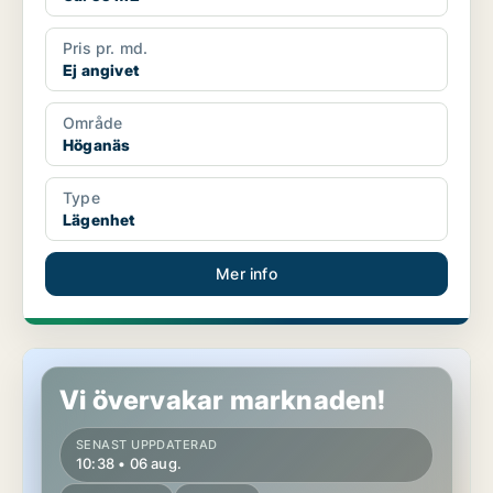
Pris pr. md.
Ej angivet
Område
Höganäs
Type
Lägenhet
Mer info
Lägenhet i Höganäs
Vi övervakar marknaden!
SENAST UPPDATERAD
10:38 • 06 aug.