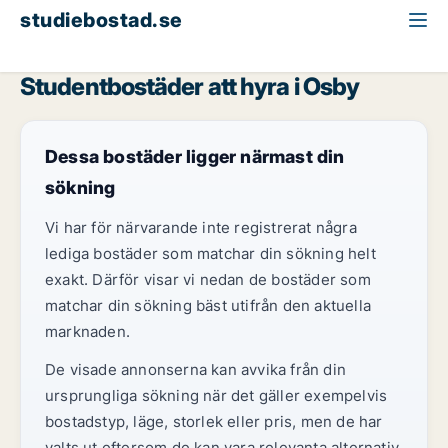
studiebostad.se
Studentbostad att hyra
Skåne
Osby
Studentbostäder att hyra i Osby
Dessa bostäder ligger närmast din
sökning
Vi har för närvarande inte registrerat några
lediga bostäder som matchar din sökning helt
exakt. Därför visar vi nedan de bostäder som
matchar din sökning bäst utifrån den aktuella
marknaden.
De visade annonserna kan avvika från din
ursprungliga sökning när det gäller exempelvis
bostadstyp, läge, storlek eller pris, men de har
valts ut eftersom de kan vara relevanta alternativ