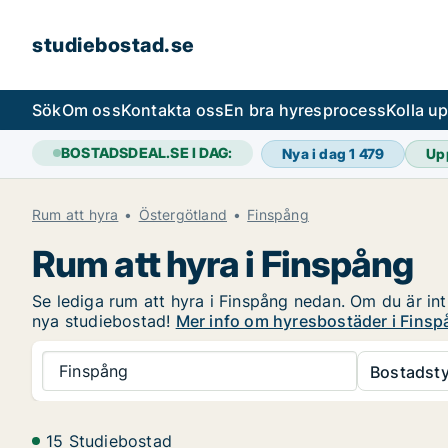
studiebostad.se
Sök
Om oss
Kontakta oss
En bra hyresprocess
Kolla u
BOSTADSDEAL.SE I DAG:
Nya i dag
1 479
Up
Rum att hyra
Östergötland
Finspång
Rum att hyra i Finspång
Se lediga rum att hyra i Finspång nedan. Om du är intr
nya studiebostad!
Mer info om hyresbostäder i Fins
Finspång
Bostadsty
15 Studiebostad