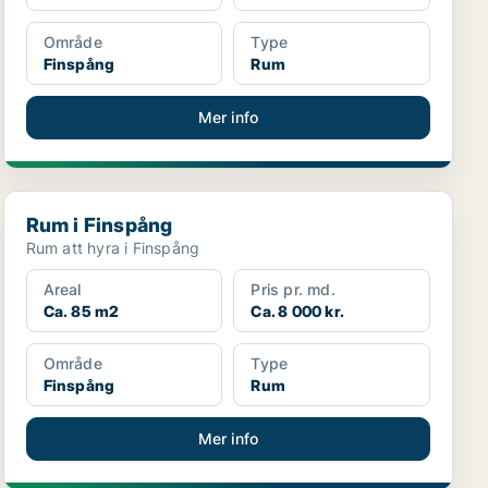
Område
Type
Finspång
Rum
Mer info
Rum i Finspång
Rum i Finspång
Rum att hyra i Finspång
Areal
Pris pr. md.
Ca. 85 m2
Ca. 8 000 kr.
Område
Type
Finspång
Rum
Mer info