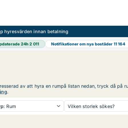
pp hyresvärden innan betalning
pdaterade 24h
2 011
Notifikationer om nya bostäder
11 164
esserad av att hyra en rumpå listan nedan, tryck då på rub
pång
.
p:
Rum
Vilken storlek sökes?