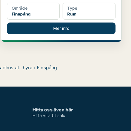
Område
Type
Finspång
Rum
Mer info
adhus att hyra i Finspång
Hitta oss även här
Hitta villa till salu