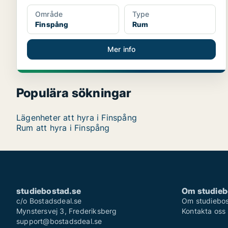
Område
Type
Finspång
Rum
Mer info
Populära sökningar
Lägenheter att hyra i Finspång
Rum att hyra i Finspång
studiebostad.se
Om studieb
c/o Bostadsdeal.se
Om studiebos
Mynstersvej 3, Frederiksberg
Kontakta oss
support@bostadsdeal.se