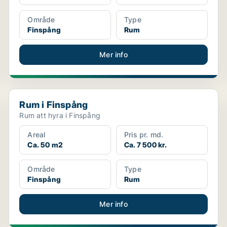
Område
Type
Finspång
Rum
Mer info
Rum i Finspång
Rum i Finspång
Rum att hyra i Finspång
Areal
Pris pr. md.
Ca. 50 m2
Ca. 7 500 kr.
Område
Type
Finspång
Rum
Mer info