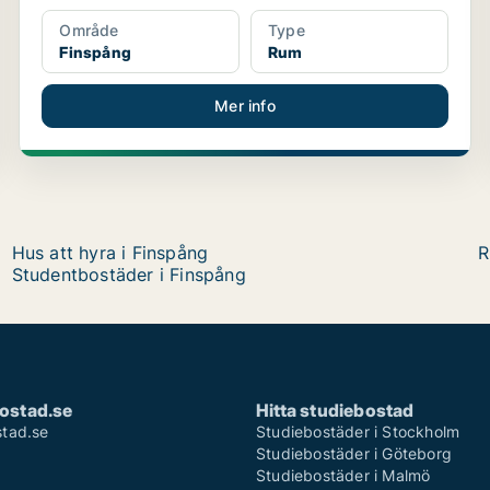
Område
Type
Finspång
Rum
Mer info
Hus att hyra i Finspång
R
Studentbostäder i Finspång
ostad.se
Hitta studiebostad
tad.se
Studiebostäder i Stockholm
Studiebostäder i Göteborg
Studiebostäder i Malmö