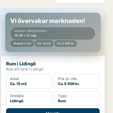
Rum i Lidingö
Vi övervakar marknaden!
SENAST UPPDATERAD
16:59 • 21 maj
Skapad 2 mo
Ca. 15 m2
Ca. 5 500 kr.
Rum i Lidingö
Rum att hyra i Lidingö
Areal
Pris pr. md.
Ca. 15 m2
Ca. 5 500 kr.
Område
Type
Lidingö
Rum