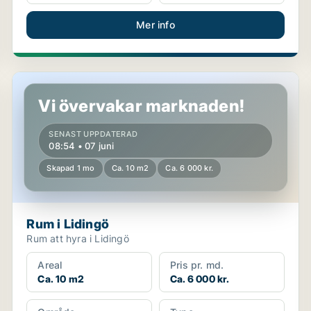
Mer info
Rum i Lidingö
Vi övervakar marknaden!
SENAST UPPDATERAD
08:54 • 07 juni
Skapad 1 mo
Ca. 10 m2
Ca. 6 000 kr.
Rum i Lidingö
Rum att hyra i Lidingö
Areal
Pris pr. md.
Ca. 10 m2
Ca. 6 000 kr.