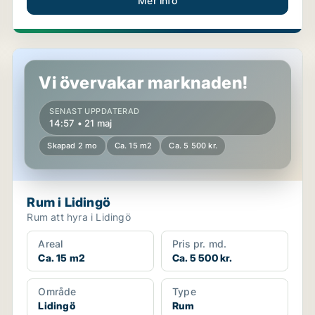
Mer info
Rum i Lidingö
Vi övervakar marknaden!
SENAST UPPDATERAD
14:57 • 21 maj
Skapad 2 mo
Ca. 15 m2
Ca. 5 500 kr.
Rum i Lidingö
Rum att hyra i Lidingö
Areal
Pris pr. md.
Ca. 15 m2
Ca. 5 500 kr.
Område
Type
Lidingö
Rum