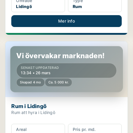
Område
Type
Lidingö
Rum
Mer info
Rum i Lidingö
Vi övervakar marknaden!
SENAST UPPDATERAD
13:34 • 26 mars
Skapad 4 mo
Ca. 5 000 kr.
Rum i Lidingö
Rum att hyra i Lidingö
Areal
Pris pr. md.