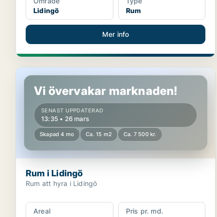
Område
Type
Lidingö
Rum
Mer info
Rum i Lidingö
Vi övervakar marknaden!
SENAST UPPDATERAD
13:35 • 26 mars
Skapad 4 mo
Ca. 15 m2
Ca. 7 500 kr.
Rum i Lidingö
Rum att hyra i Lidingö
Areal
Pris pr. md.