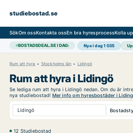
studiebostad.se
Sök
Om oss
Kontakta oss
En bra hyresprocess
Kolla u
BOSTADSDEAL.SE I DAG:
Nya i dag
1 035
Up
Rum att hyra
Stockholms län
Lidingö
Rum att hyra i Lidingö
Se lediga rum att hyra i Lidingö nedan. Om du är intre
nya studiebostad!
Mer info om hyresbostäder i Lidin
Lidingö
Bostadsty
12 Studiebostad