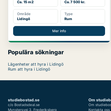
Ca. 15 m2
Ca. 7 500 kr.
Område
Type
Lidingö
Rum
Mer info
Populära sökningar
Lägenheter att hyra i Lidingö
Rum att hyra i Lidingö
studiebostad.se
Om studieb
c/o Bostadsdeal.se
Om studiebos
Mynstersvej 3, Frederiksberg
Kontakta oss