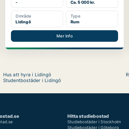
-
Ca. 5 000 kr.
Område
Type
Lidingö
Rum
Mer info
Hus att hyra i Lidingö
R
Studentbostäder i Lidingö
ostad.se
Hitta studiebostad
tad.se
Studiebostäder i Stockholm
Studiebostäder i Göteborg