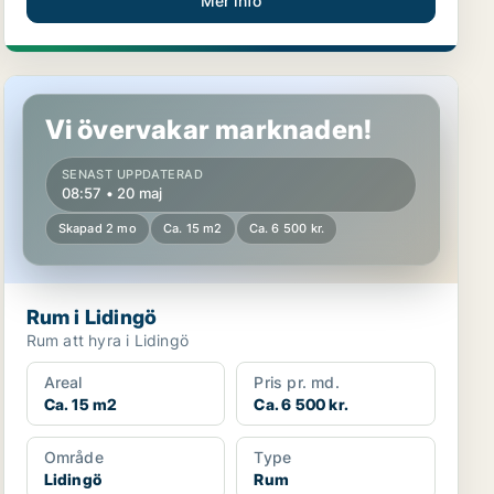
Mer info
Rum i Lidingö
Vi övervakar marknaden!
SENAST UPPDATERAD
08:57 • 20 maj
Skapad 2 mo
Ca. 15 m2
Ca. 6 500 kr.
Rum i Lidingö
Rum att hyra i Lidingö
Areal
Pris pr. md.
Ca. 15 m2
Ca. 6 500 kr.
Område
Type
Lidingö
Rum