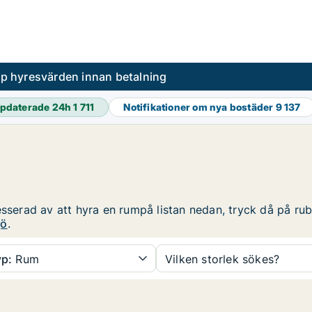
pp hyresvärden innan betalning
pdaterade 24h
1 711
Notifikationer om nya bostäder
9 137
sserad av att hyra en rumpå listan nedan, tryck då på rubr
gö
.
p:
Rum
Vilken storlek sökes?