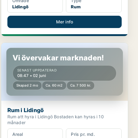
Område
Type
Lidingö
Rum
Mer info
Rum i Lidingö
Vi övervakar marknaden!
SENAST UPPDATERAD
08:47 • 02 juni
Skapad 2 mo
Ca. 60 m2
Ca. 7 500 kr.
Rum i Lidingö
Rum att hyra i Lidingö Bostaden kan hyras i 10
månader
Areal
Pris pr. md.