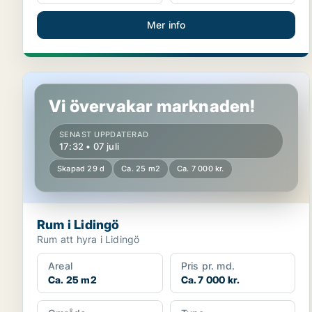
Mer info
Rum i Lidingö
Vi övervakar marknaden!
SENAST UPPDATERAD
17:32 • 07 juli
Skapad 29 d
Ca. 25 m2
Ca. 7 000 kr.
Rum i Lidingö
Rum att hyra i Lidingö
Areal
Pris pr. md.
Ca. 25 m2
Ca. 7 000 kr.