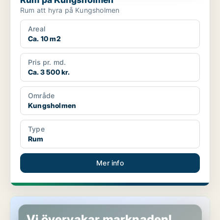
Rum att hyra på Kungsholmen
Areal
Ca. 10 m2
Pris pr. md.
Ca. 3 500 kr.
Område
Kungsholmen
Type
Rum
Mer info
Rum i Sollentuna
Vi övervakar marknaden!