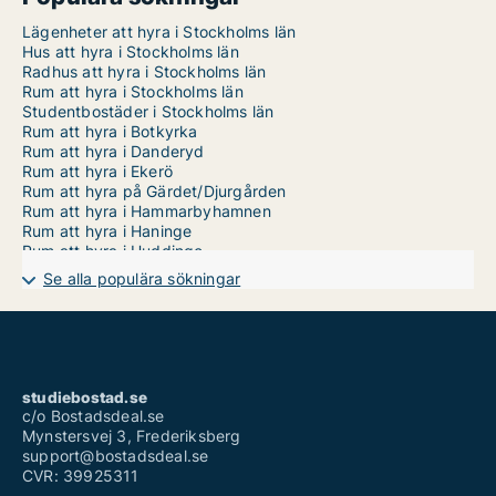
Lägenheter att hyra i Stockholms län
Hus att hyra i Stockholms län
Radhus att hyra i Stockholms län
Rum att hyra i Stockholms län
Studentbostäder i Stockholms län
Rum att hyra i Botkyrka
Rum att hyra i Danderyd
Rum att hyra i Ekerö
Rum att hyra på Gärdet/Djurgården
Rum att hyra i Hammarbyhamnen
Rum att hyra i Haninge
Rum att hyra i Huddinge
Rum att hyra i Järfälla
Se alla populära sökningar
Rum att hyra på Kungsholmen
Rum att hyra i Lidingö
Rum att hyra i Nacka
Rum att hyra i Norrtälje
Rum att hyra i Nykvarn
Rum att hyra i Nynäshamn
studiebostad.se
Rum att hyra i Salem
c/o Bostadsdeal.se
Rum att hyra i Sigtuna
Mynstersvej 3, Frederiksberg
Rum att hyra i Sollentuna
support@bostadsdeal.se
Rum att hyra i Solna
CVR: 39925311
Rum att hyra i Stockholm Innerstad