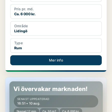
Pris pr. md.
Ca. 6 000 kr.
Område
Lidingö
Type
Rum
Mer info
Rum i Solna
Vi övervakar marknaden!
SENAST UPPDATERAD
16:51 • 10 aug.
Skapad 12 min
Ca. 30 m2
Ca. 6 000 kr.