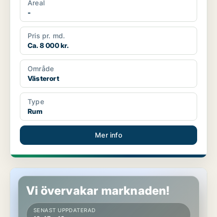
Areal
-
Pris pr. md.
Ca. 8 000 kr.
Område
Västerort
Type
Rum
Mer info
Rum i Huddinge
Vi övervakar marknaden!
SENAST UPPDATERAD