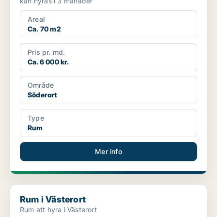
kan hyras i 3 månader
Areal
Ca. 70 m2
Pris pr. md.
Ca. 6 000 kr.
Område
Söderort
Type
Rum
Mer info
Rum i Västerort
Rum i Västerort
Rum att hyra i Västerort