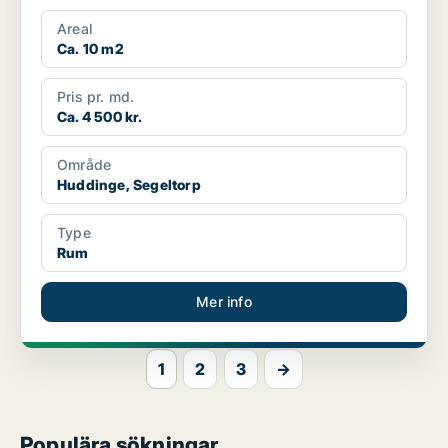
Areal
Ca. 10 m2
Pris pr. md.
Ca. 4 500 kr.
Område
Huddinge, Segeltorp
Type
Rum
Mer info
1
2
3
→
Populära sökningar