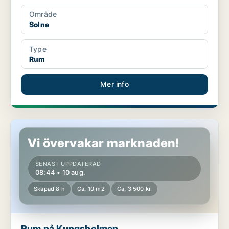
Område
Solna
Type
Rum
Mer info
Rum på Kungsholmen
Vi övervakar marknaden!
SENAST UPPDATERAD
08:44 • 10 aug.
Skapad 8 h
Ca. 10 m2
Ca. 3 500 kr.
Rum på Kungsholmen