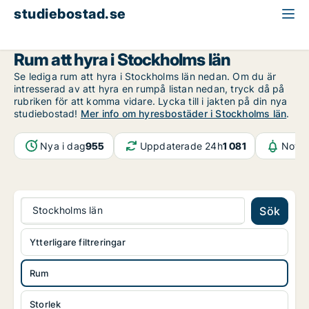
studiebostad.se
Rum att hyra
Stockholms län
Rum att hyra i Stockholms län
Se lediga rum att hyra i Stockholms län nedan. Om du är
intresserad av att hyra en rumpå listan nedan, tryck då på
rubriken för att komma vidare. Lycka till i jakten på din nya
studiebostad!
Mer info om hyresbostäder i Stockholms län
.
Nya i dag
955
Uppdaterade 24h
1 081
Notif
Stockholms län
Sök
Ytterligare filtreringar
Rum
Storlek