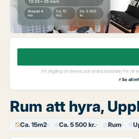
13:33 • 26 mars
Skapad 4
Ca. 15
Ca. 5 500
mo
m2
kr.
Få tillgång till denna och andra bostäder för 19 
⚡ Se all i
Rum att hyra, Up
Ca. 15m2
Ca. 5 500 kr.
Rum
U