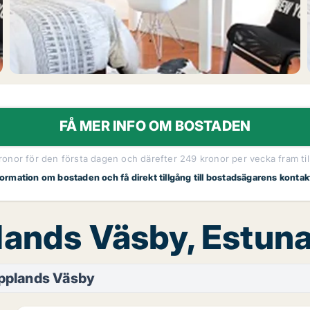
FÅ MER INFO OM BOSTADEN
kronor för den första dagen och därefter 249 kronor per vecka fram til
nformation om bostaden och få direkt tillgång till bostadsägarens kontak
plands Väsby, Estun
pplands Väsby