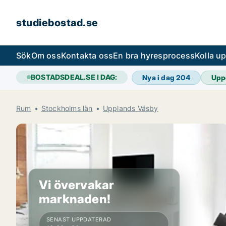
studiebostad.se
Sök
Om oss
Kontakta oss
En bra hyresprocess
Kolla u
BOSTADSDEAL.SE I DAG:
Nya i dag
204
Upp
Rum
Stockholms län
Upplands Väsby
Vi övervakar
marknaden!
SENAST UPPDATERAD