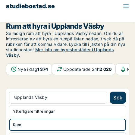
studiebostad.se
Rum att hyra
Stockholms län
Upplands Väsby
Rum att hyra i Upplands Väsby
Se lediga rum att hyra i Upplands Väsby nedan. Om du är
intresserad av att hyra en rumpå listan nedan, tryck då på
rubriken för att komma vidare. Lycka till i jakten på din nya
studiebostad!
Mer info om hyresbostäder i Upplands
Väsby
.
Nya i dag
1 374
Uppdaterade 24h
2 020
Not
Upplands Väsby
Sök
Ytterligare filtreringar
Rum