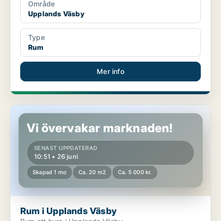
Område
Upplands Väsby
Type
Rum
Mer info
Rum i Upplands Väsby
Vi övervakar marknaden!
SENAST UPPDATERAD
10:51 • 26 juni
Skapad 1 mo
Ca. 20 m2
Ca. 5 000 kr.
Rum i Upplands Väsby