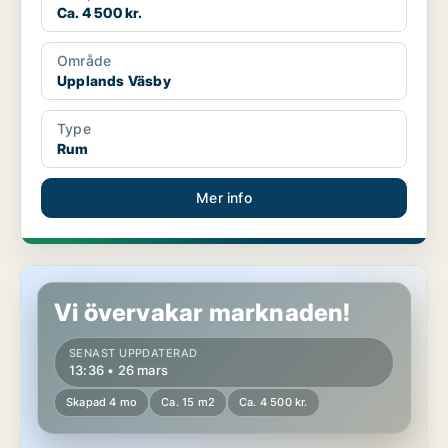
Ca. 4 500 kr.
Område
Upplands Väsby
Type
Rum
Mer info
Rum i Upplands Väsby
Vi övervakar marknaden!
SENAST UPPDATERAD
13:36 • 26 mars
Skapad 4 mo
Ca. 15 m2
Ca. 4 500 kr.