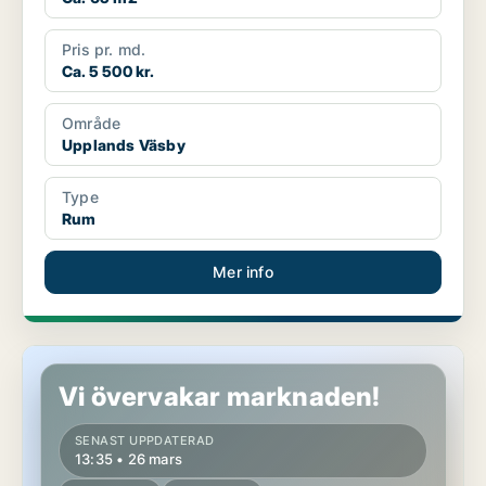
Pris pr. md.
Ca. 5 500 kr.
Område
Upplands Väsby
Type
Rum
Mer info
Rum i Upplands Väsby
Vi övervakar marknaden!
SENAST UPPDATERAD
13:35 • 26 mars