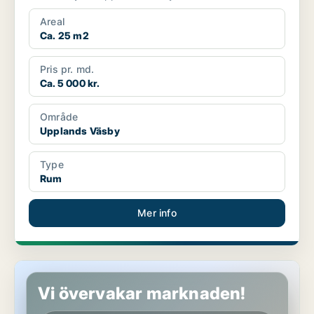
Areal
Ca. 25 m2
Pris pr. md.
Ca. 5 000 kr.
Område
Upplands Väsby
Type
Rum
Mer info
Rum i Upplands Väsby
Vi övervakar marknaden!