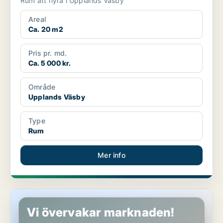
Rum att hyra i Upplands Väsby
Areal
Ca. 20 m2
Pris pr. md.
Ca. 5 000 kr.
Område
Upplands Väsby
Type
Rum
Mer info
Rum i Upplands Väsby
Vi övervakar marknaden!