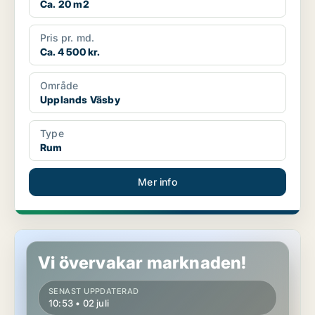
Ca. 20 m2
Pris pr. md.
Ca. 4 500 kr.
Område
Upplands Väsby
Type
Rum
Mer info
Rum i Upplands Väsby
Vi övervakar marknaden!
SENAST UPPDATERAD
10:53 • 02 juli