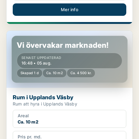
Mer info
Rum i Upplands Väsby
Vi övervakar marknaden!
SENAST UPPDATERAD
16:48 • 05 aug.
Skapad 1 d
Ca. 10 m2
Ca. 4 500 kr.
Rum i Upplands Väsby
Rum att hyra i Upplands Väsby
Areal
Ca. 10 m2
Pris pr. md.