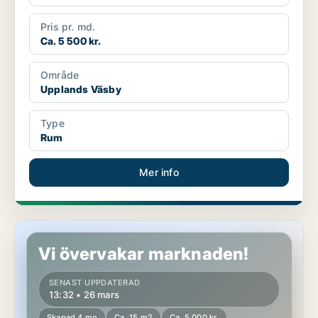
Pris pr. md.
Ca. 5 500 kr.
Område
Upplands Väsby
Type
Rum
Mer info
Rum i Upplands Väsby
Vi övervakar marknaden!
SENAST UPPDATERAD
13:32 • 26 mars
Skapad 4 mo
Ca. 15 m2
Ca. 5 000 kr.