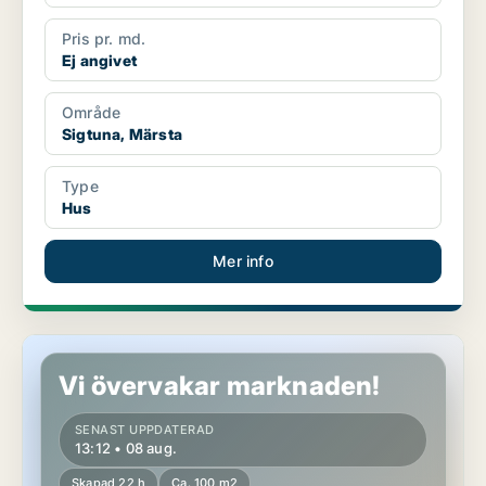
Pris pr. md.
Ej angivet
Område
Sigtuna, Märsta
Type
Hus
Mer info
Lägenhet i Sigtuna
Vi övervakar marknaden!
SENAST UPPDATERAD
13:12 • 08 aug.
Skapad 22 h
Ca. 100 m2