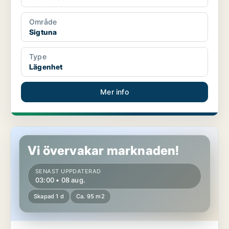
Område
Sigtuna
Type
Lägenhet
Mer info
Lägenhet i Sigtuna
Vi övervakar marknaden!
SENAST UPPDATERAD
03:00 • 08 aug.
Skapad 1 d
Ca. 95 m2