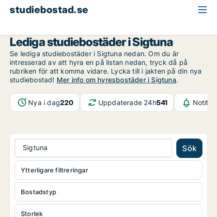
studiebostad.se
Stockholms län
Sigtuna
Lediga studiebostäder i Sigtuna
Se lediga studiebostäder i Sigtuna nedan. Om du är
intresserad av att hyra en på listan nedan, tryck då på
rubriken för att komma vidare. Lycka till i jakten på din nya
studiebostad!
Mer info om hyresbostäder i Sigtuna
.
Nya i dag
220
Uppdaterade 24h
541
Notifik
Sigtuna
Sök
Ytterligare filtreringar
Bostadstyp
Storlek