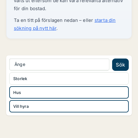
valts ut eftersom de kan vara relevanta alternativ
för din bostad.
Ta en titt på förslagen nedan – eller
starta din
sökning på nytt här
.
Ånge
Sök
Storlek
Hus
Vill hyra