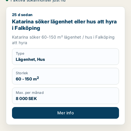
25 d sedan
Katarina söker lägenhet eller hus att hyra i Falköping
Katarina söker lägenhet eller hus att hyra
i Falköping
Katarina söker 60-150 m² lägenhet / hus i Falköping
att hyra
Type
Lägenhet, Hus
Storlek
2
60 - 150 m
Max. per månad
8 000 SEK
Mer info