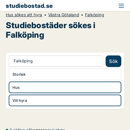
studiebostad.se
Hus sökes att hyra
Västra Götaland
Falköping
Studiebostäder sökes i
Falköping
Falköping
Sök
Storlek
Hus
Vill hyra
1 aktiva sökannonser just nu