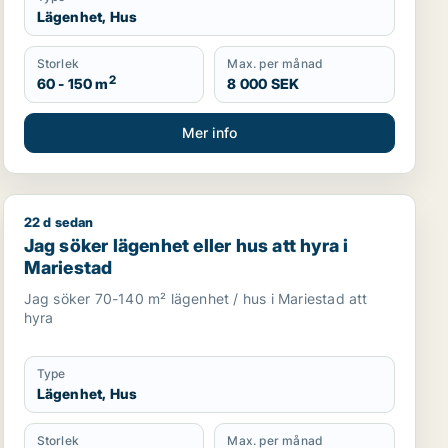
Lägenhet, Hus
Storlek
Max. per månad
2
60 - 150 m
8 000 SEK
Mer info
22 d sedan
eborg
Jag söker lägenhet eller hus att hyra i Mariestad
Jag söker lägenhet eller hus att hyra i
Mariestad
Jag söker 70-140 m² lägenhet / hus i Mariestad att
hyra
Type
Lägenhet, Hus
Storlek
Max. per månad