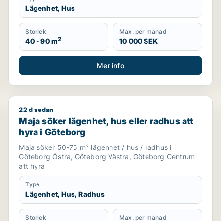
Lägenhet, Hus
Storlek
Max. per månad
2
40 - 90 m
10 000 SEK
Mer info
22 d sedan
Maja söker lägenhet, hus eller radhus att hyra i Göt
Maja söker lägenhet, hus eller radhus att
hyra i Göteborg
Maja söker 50-75 m² lägenhet / hus / radhus i
Göteborg Östra, Göteborg Västra, Göteborg Centrum
att hyra
Type
Lägenhet, Hus, Radhus
Storlek
Max. per månad