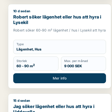
10 d sedan
Robert söker lägenhet eller hus att hyra i Lysekil
Robert söker lägenhet eller hus att hyra i
Lysekil
Robert söker 60-90 m² lägenhet / hus i Lysekil att hyra
Type
Lägenhet, Hus
Storlek
Max. per månad
2
60 - 90 m
9 000 SEK
Mer info
15 d sedan
Jag söker lägenhet eller hus att hyra i Uddevalla
Jag söker lägenhet eller hus att hyra i
Uddevalla