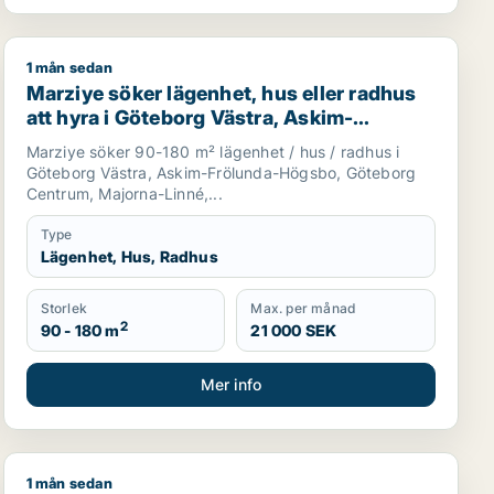
1 mån sedan
Marziye söker lägenhet, hus eller radhus att hyra i G
Marziye söker lägenhet, hus eller radhus
att hyra i Göteborg Västra, Askim-
Frölunda-Högsbo eller Göteborg Centrum
Marziye söker 90-180 m² lägenhet / hus / radhus i
m.fl.
Göteborg Västra, Askim-Frölunda-Högsbo, Göteborg
Centrum, Majorna-Linné,...
Type
Lägenhet, Hus, Radhus
Storlek
Max. per månad
2
90 - 180 m
21 000 SEK
Mer info
1 mån sedan
Jag söker lägenhet eller hus att hyra i Orust