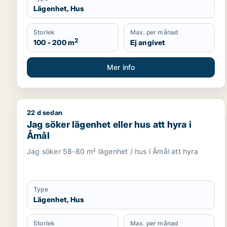
Lägenhet, Hus
Storlek
Max. per månad
2
100 - 200 m
Ej angivet
Mer info
22 d sedan
Jag söker lägenhet eller hus att hyra i Åmål
Jag söker lägenhet eller hus att hyra i
Åmål
Jag söker 58-80 m² lägenhet / hus i Åmål att hyra
Type
Lägenhet, Hus
Storlek
Max. per månad