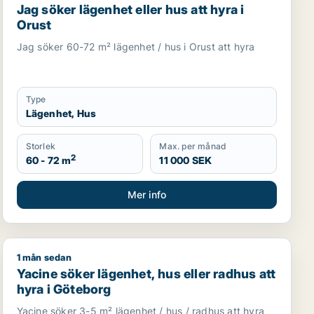
Jag söker lägenhet eller hus att hyra i
Orust
Jag söker 60-72 m² lägenhet / hus i Orust att hyra
Type
Lägenhet, Hus
Storlek
Max. per månad
2
60 - 72 m
11 000 SEK
Mer info
1 mån sedan
ättan
Yacine söker lägenhet, hus eller radhus att hyra i Göt
Yacine söker lägenhet, hus eller radhus att
hyra i Göteborg
Yacine söker 3-5 m² lägenhet / hus / radhus att hyra