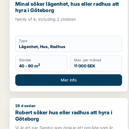
Minal söker lägenhet, hus eller radhus att
hyra i Göteborg
family of 4, including 2 children
Type
Lägenhet, Hus, Radhus
Storlek
Max. per månad
2
40 - 90 m
11 000 SEK
Mer info
28 d sedan
Robert söker hus eller radhus att hyra i Göteborg
Robert söker hus eller radhus att hyra i
Göteborg
Vi är ett par Sambo som önskar ett område som är