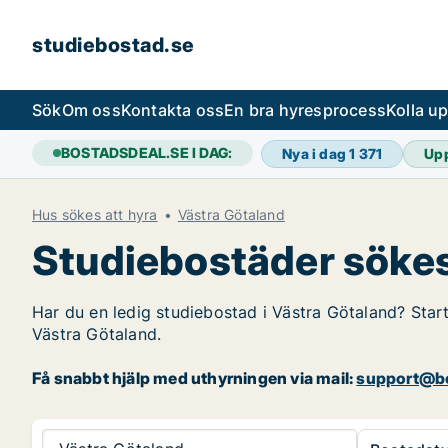
studiebostad.se
Sök
Om oss
Kontakta oss
En bra hyresprocess
Kolla u
BOSTADSDEAL.SE I DAG:
Nya i dag
1 371
Up
Hus sökes att hyra
Västra Götaland
Studiebostäder sökes
Har du en ledig studiebostad i Västra Götaland? Start
Västra Götaland.
Få snabbt hjälp med uthyrningen via mail:
support@bo