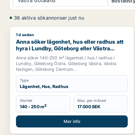
Västra Götaland
Bostadsty
36 aktiva sökannonser just nu
1 d sedan
Anna söker lägenhet, hus eller radhus att hyra i Lu
Anna söker lägenhet, hus eller radhus att
hyra i Lundby, Göteborg eller Västra
hisingen
Anna söker 140-250 m² lägenhet / hus / radhus i
Lundby, Göteborg Östra, Göteborg Västra, Västra
hisingen, Göteborg Centrum...
Type
Lägenhet, Hus, Radhus
Storlek
Max. per månad
2
140 - 250 m
17 000 SEK
Mer info