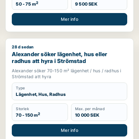
2
50 - 75 m
9 500 SEK
Mer info
28 d sedan
lla Edet
Alexander söker lägenhet, hus eller radhus att hyra 
Alexander söker lägenhet, hus eller
radhus att hyra i Strömstad
Alexander söker 70-150 m² lägenhet / hus / radhus i
Strömstad att hyra
Type
Lägenhet, Hus, Radhus
Storlek
Max. per månad
2
70 - 150 m
10 000 SEK
Mer info