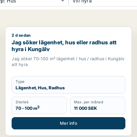
p:
Hus
Vill hyra
2 d sedan
ndby, Göteborg eller Västra hisingen
Jag söker lägenhet, hus eller radhus att hyra i Kungä
Jag söker lägenhet, hus eller radhus att
hyra i Kungälv
Jag söker 70-100 m² lägenhet / hus / radhus i Kungälv
att hyra
Type
Lägenhet, Hus, Radhus
Storlek
Max. per månad
2
70 - 100 m
11 000 SEK
Mer info