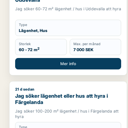
Jag söker 60-72 m² lägenhet / hus i Uddevalla att hyra
Type
Lägenhet, Hus
Storlek
Max. per månad
2
60 - 72 m
7 000 SEK
Mer info
21 d sedan
Jag söker lägenhet eller hus att hyra i Färgelanda
Jag söker lägenhet eller hus att hyra i
Färgelanda
Jag söker 100-200 m² lägenhet / hus i Färgelanda att
hyra
Type