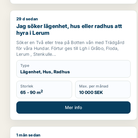
29 d sedan
Jag söker lägenhet, hus eller radhus att hyra i Ler
Jag söker lägenhet, hus eller radhus att
hyra i Lerum
Söker en Två eller trea på Botten vån med Trädgård
för våra Hundar. Förtur ges till Lgh i Gråbo, Floda,
Lerum , Stenkulle...
Type
Lägenhet, Hus, Radhus
Storlek
Max. per månad
2
65 - 90 m
10 000 SEK
Mer info
1 mån sedan
Minal söker lägenhet, hus eller radhus att hyra i G