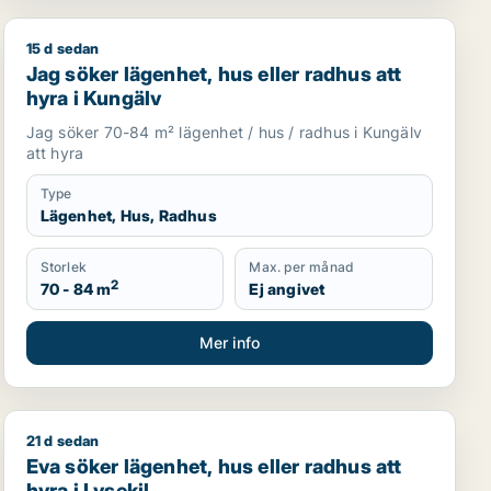
15 d sedan
le
Jag söker lägenhet, hus eller radhus att hyra i Kungälv
Jag söker lägenhet, hus eller radhus att
hyra i Kungälv
Jag söker 70-84 m² lägenhet / hus / radhus i Kungälv
att hyra
Type
Lägenhet, Hus, Radhus
Storlek
Max. per månad
2
70 - 84 m
Ej angivet
Mer info
21 d sedan
i Uddevalla
Eva söker lägenhet, hus eller radhus att hyra i Lysekil
Eva söker lägenhet, hus eller radhus att
hyra i Lysekil