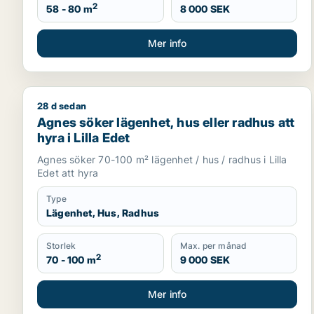
2
58 - 80 m
8 000 SEK
Mer info
28 d sedan
Agnes söker lägenhet, hus eller radhus att hyra i Li
Agnes söker lägenhet, hus eller radhus att
hyra i Lilla Edet
Agnes söker 70-100 m² lägenhet / hus / radhus i Lilla
Edet att hyra
Type
Lägenhet, Hus, Radhus
Storlek
Max. per månad
2
70 - 100 m
9 000 SEK
Mer info