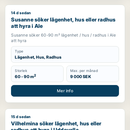
14 d sedan
Susanne söker lägenhet, hus eller radhus att hyra i A
Susanne söker lägenhet, hus eller radhus
att hyra i Ale
Susanne söker 60-90 m² lägenhet / hus / radhus i Ale
att hyra
Type
Lägenhet, Hus, Radhus
Storlek
Max. per månad
2
60 - 90 m
9 000 SEK
Mer info
15 d sedan
Vilhelmina söker lägenhet, hus eller radhus att hyra 
Vilhelmina söker lägenhet, hus eller
radhus att hyra i Uddevalla