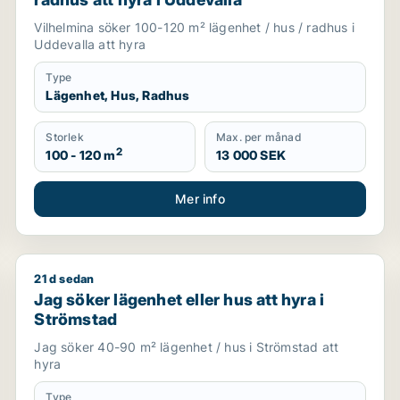
Vilhelmina söker 100-120 m² lägenhet / hus / radhus i
Uddevalla att hyra
Type
Lägenhet, Hus, Radhus
Storlek
Max. per månad
2
100 - 120 m
13 000 SEK
Mer info
21 d sedan
Jag söker lägenhet eller hus att hyra i Strömstad
Jag söker lägenhet eller hus att hyra i
Strömstad
Jag söker 40-90 m² lägenhet / hus i Strömstad att
hyra
Type