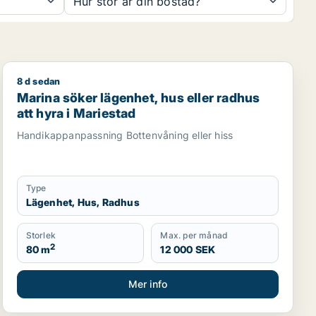
Hur stor är din bostad?
8 d sedan
lv
Marina söker lägenhet, hus eller radhus att hyra i Mari
Marina söker lägenhet, hus eller radhus
att hyra i Mariestad
Handikappanpassning Bottenvåning eller hiss
Type
Lägenhet, Hus, Radhus
Storlek
Max. per månad
2
80 m
12 000 SEK
Mer info