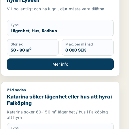
Vill bo lantligt och ha lugn , djur måste vara tillåtna
Type
Lägenhet, Hus, Radhus
Storlek
Max. per månad
2
50 - 90 m
8 000 SEK
Mer info
21 d sedan
Katarina söker lägenhet eller hus att hyra i Falköping
Katarina söker lägenhet eller hus att hyra i
Falköping
Katarina söker 60-150 m² lägenhet / hus i Falköping
att hyra
Type