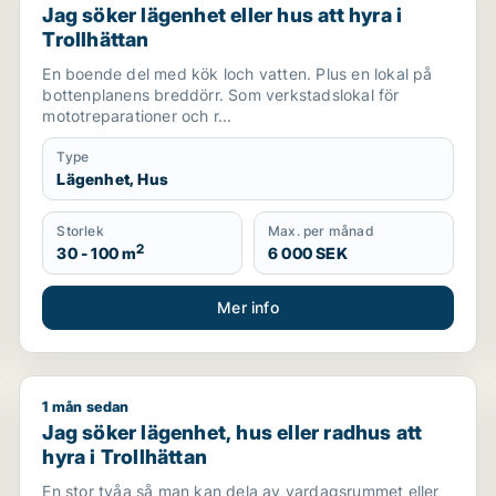
Jag söker lägenhet eller hus att hyra i
Trollhättan
En boende del med kök loch vatten. Plus en lokal på
bottenplanens breddörr. Som verkstadslokal för
mototreparationer och r...
Type
Lägenhet, Hus
Storlek
Max. per månad
2
30 - 100 m
6 000 SEK
Mer info
1 mån sedan
Jag söker lägenhet, hus eller radhus att hyra i Trollh
Jag söker lägenhet, hus eller radhus att
hyra i Trollhättan
En stor tvåa så man kan dela av vardagsrummet eller