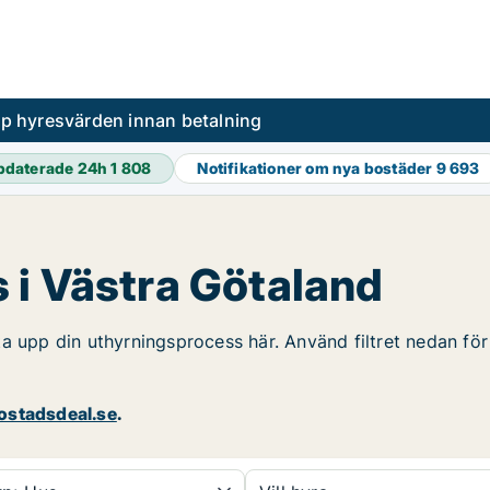
pp hyresvärden innan betalning
pdaterade 24h
1 808
Notifikationer om nya bostäder
9 693
 i Västra Götaland
a upp din uthyrningsprocess här. Använd filtret nedan för
stadsdeal.se
.