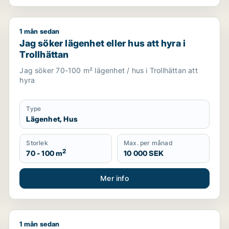
1 mån sedan
um
Jag söker lägenhet eller hus att hyra i Trollhättan
Jag söker lägenhet eller hus att hyra i
Trollhättan
Jag söker 70-100 m² lägenhet / hus i Trollhättan att
hyra
Type
Lägenhet, Hus
Storlek
Max. per månad
2
70 - 100 m
10 000 SEK
Mer info
1 mån sedan
öteborg
Jag söker lägenhet eller hus att hyra i Trollhättan