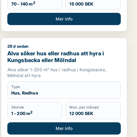
2
70 - 140 m
15 000 SEK
Mer info
28 d sedan
i Strömstad
Alva söker hus eller radhus att hyra i Kungsbacka elle
Alva söker hus eller radhus att hyra i
Kungsbacka eller Mölndal
Alva söker 1-200 m² hus / radhus i Kungsbacka,
Mölndal att hyra
Type
Hus, Radhus
Storlek
Max. per månad
2
1 - 200 m
12 000 SEK
Mer info