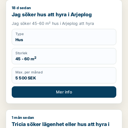
18 d sedan
Jag söker hus att hyra i Arjeplog
Jag söker hus att hyra i Arjeplog
Jag söker 45-60 m² hus i Arjeplog att hyra
Type
Hus
Storlek
2
45 - 60 m
Max. per månad
5 500 SEK
Mer info
1 mån sedan
Tricia söker lägenhet eller hus att hyra i Boden
Tricia söker lägenhet eller hus att hyra i