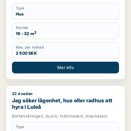
Type
Hus
Storlek
2
19 - 32 m
Max. per månad
2 500 SEK
Mer info
22 d sedan
Jag söker lägenhet, hus eller radhus att hyra i Luleå
Jag söker lägenhet, hus eller radhus att
hyra i Luleå
Bottenvåningen, dusch, tvättmaskin, diskmaskin
Type