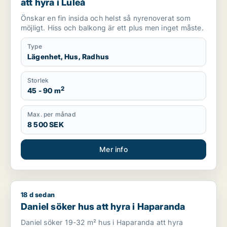
att hyra i Luleå
Önskar en fin insida och helst så nyrenoverat som
möjligt. Hiss och balkong är ett plus men inget måste.
Type
Lägenhet, Hus, Radhus
Storlek
2
45 - 90 m
Max. per månad
8 500 SEK
Mer info
18 d sedan
Daniel söker hus att hyra i Haparanda
Daniel söker hus att hyra i Haparanda
Daniel söker 19-32 m² hus i Haparanda att hyra