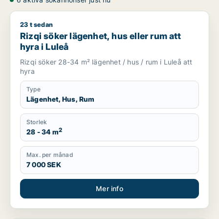
23 t sedan
Rizqi söker lägenhet, hus eller rum att hyra i Luleå
Rizqi söker lägenhet, hus eller rum att
hyra i Luleå
Rizqi söker 28-34 m² lägenhet / hus / rum i Luleå att
hyra
Type
Lägenhet, Hus, Rum
Storlek
2
28 - 34 m
Max. per månad
7 000 SEK
Mer info