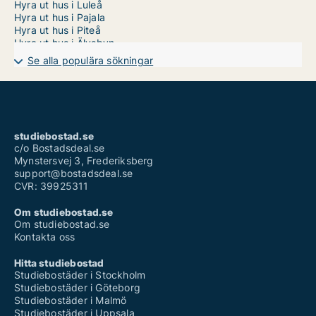
Hyra ut hus i Luleå
Hyra ut hus i Pajala
Hyra ut hus i Piteå
Hyra ut hus i Älvsbyn
Hyra ut hus i Överkalix
Se alla populära sökningar
Hyra ut hus i Övertorneå
studiebostad.se
c/o Bostadsdeal.se
Mynstersvej 3, Frederiksberg
support@bostadsdeal.se
CVR: 39925311
Om studiebostad.se
Om studiebostad.se
Kontakta oss
Hitta studiebostad
Studiebostäder i Stockholm
Studiebostäder i Göteborg
Studiebostäder i Malmö
Studiebostäder i Uppsala