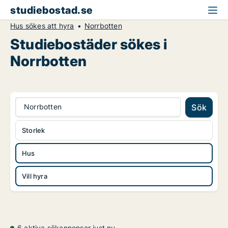
studiebostad.se
Hus sökes att hyra
Norrbotten
Studiebostäder sökes i
Norrbotten
Norrbotten
Sök
Storlek
Hus
Vill hyra
6 aktiva sökannonser just nu