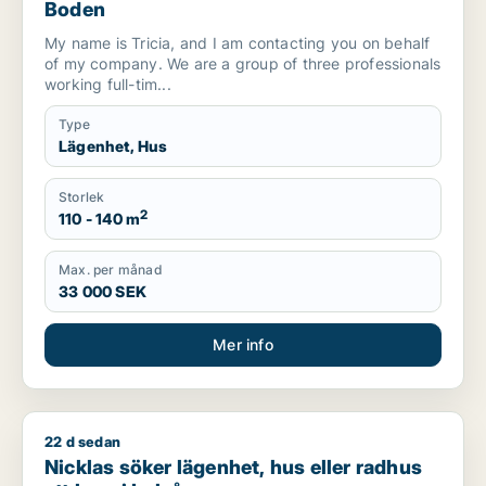
Boden
My name is Tricia, and I am contacting you on behalf
of my company. We are a group of three professionals
working full-tim...
Type
Lägenhet, Hus
Storlek
2
110 - 140 m
Max. per månad
33 000 SEK
Mer info
22 d sedan
Nicklas söker lägenhet, hus eller radhus att hyra i Luleå
Nicklas söker lägenhet, hus eller radhus