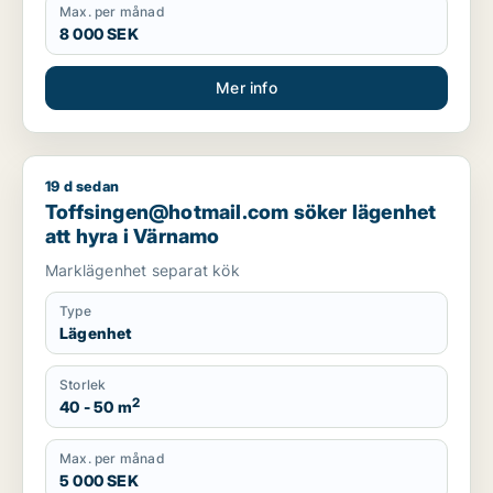
Max. per månad
8 000 SEK
Mer info
19 d sedan
Toffsingen@hotmail.com söker lägenhet att hyra i Värnamo
Toffsingen@hotmail.com söker lägenhet
att hyra i Värnamo
Marklägenhet separat kök
Type
Lägenhet
Storlek
2
40 - 50 m
Max. per månad
5 000 SEK