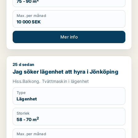
2
75 - 90 m
Max. per månad
10 000 SEK
Mer info
25 d sedan
Jag söker lägenhet att hyra i Jönköping
Jag söker lägenhet att hyra i Jönköping
Hiss.Balkong. Tvättmaskin i lägenhet
Type
Lägenhet
Storlek
2
58 - 70 m
Max. per månad