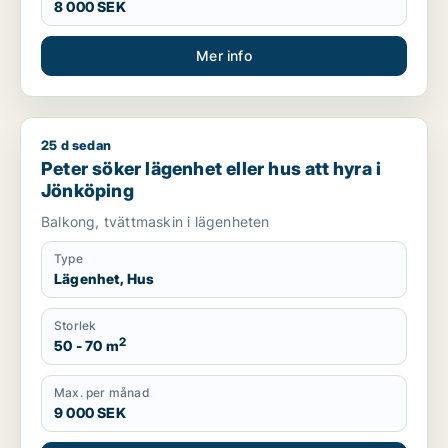
8 000 SEK
Mer info
25 d sedan
Peter söker lägenhet eller hus att hyra i Jönköping
Peter söker lägenhet eller hus att hyra i
Jönköping
Balkong, tvättmaskin i lägenheten
Type
Lägenhet, Hus
Storlek
2
50 - 70 m
Max. per månad
9 000 SEK