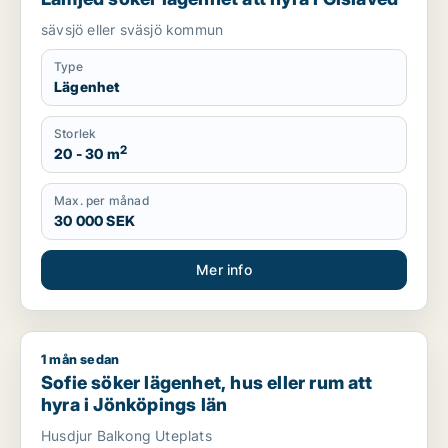
sävsjö eller sväsjö kommun
Type
Lägenhet
Storlek
2
20 - 30 m
Max. per månad
30 000 SEK
Mer info
1 mån sedan
Sofie söker lägenhet, hus eller rum att hyra i Jönköpings län
Sofie söker lägenhet, hus eller rum att
hyra i Jönköpings län
Husdjur Balkong Uteplats