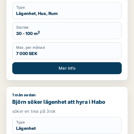
Type
Lägenhet, Hus, Rum
Storlek
2
30 - 100 m
Max. per månad
7 000 SEK
Mer info
1 mån sedan
Björn söker lägenhet att hyra i Habo
Björn söker lägenhet att hyra i Habo
söker en trea på 3rok
Type
Lägenhet