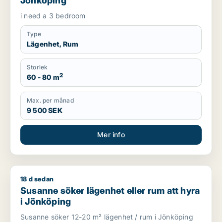
Jönköping
i need a 3 bedroom
Type
Lägenhet, Rum
Storlek
2
60 - 80 m
Max. per månad
9 500 SEK
Mer info
18 d sedan
Susanne söker lägenhet eller rum att hyra i Jönköping
Susanne söker lägenhet eller rum att hyra
i Jönköping
Susanne söker 12-20 m² lägenhet / rum i Jönköping