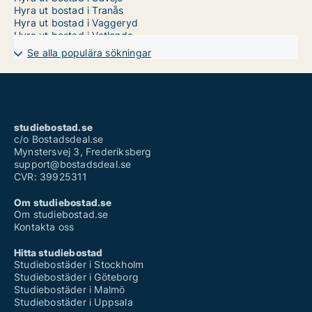
Hyra ut bostad i Tranås
Hyra ut bostad i Vaggeryd
Hyra ut bostad i Vetlanda
Hyra ut bostad i Värnamo
Se alla populära sökningar
Lägenhet i Jönköpings län
Hus i Jönköpings län
Radhus i Jönköpings län
Rum i Jönköpings län
studiebostad.se
c/o Bostadsdeal.se
Mynstersvej 3, Frederiksberg
support@bostadsdeal.se
CVR: 39925311
Om studiebostad.se
Om studiebostad.se
Kontakta oss
Hitta studiebostad
Studiebostäder i Stockholm
Studiebostäder i Göteborg
Studiebostäder i Malmö
Studiebostäder i Uppsala