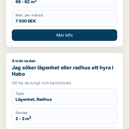
2
68 - 82 m
Max. per månad
7 000 SEK
Mer info
4 mån sedan
Jag söker lägenhet eller radhus att hyra i Habo
Jag söker lägenhet eller radhus att hyra i
Habo
Vill ha de lungt och harmoniskt
Type
Lägenhet, Radhus
Storlek
2
2 - 3 m