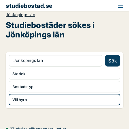
studiebostad.se
Jönköpings län
Studiebostäder sökes i
Jönköpings län
Jönköpings län
Sök
Storlek
Bostadstyp
Vill hyra
27 aktiva sökannonser just nu