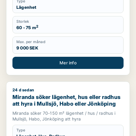
Type
Lägenhet
Storlek
2
60 - 75 m
Max. per månad
9 000 SEK
Mer info
24 d sedan
Miranda söker lägenhet, hus eller radhus att hyra i Mullsjö, 
Miranda söker lägenhet, hus eller radhus
att hyra i Mullsjö, Habo eller Jönköping
Miranda söker 70-150 m² lägenhet / hus / radhus i
Mullsjö, Habo, Jönköping att hyra
Type