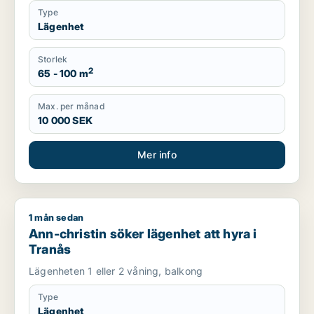
Type
Lägenhet
Storlek
2
65 - 100 m
Max. per månad
10 000 SEK
Mer info
1 mån sedan
Ann-christin söker lägenhet att hyra i Tranås
Ann-christin söker lägenhet att hyra i
Tranås
Lägenheten 1 eller 2 våning, balkong
Type
Lägenhet