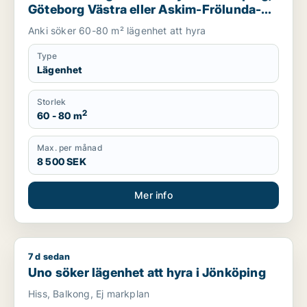
Göteborg Västra eller Askim-Frölunda-
Högsbo m.fl.
Anki söker 60-80 m² lägenhet att hyra
Type
Lägenhet
Storlek
2
60 - 80 m
Max. per månad
8 500 SEK
Mer info
7 d sedan
Uno söker lägenhet att hyra i Jönköping
Uno söker lägenhet att hyra i Jönköping
Hiss, Balkong, Ej markplan