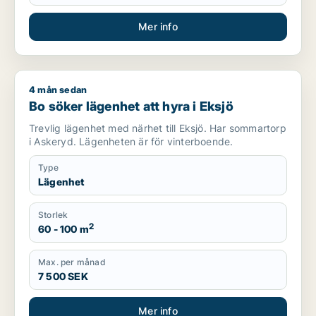
Mer info
4 mån sedan
Bo söker lägenhet att hyra i Eksjö
Bo söker lägenhet att hyra i Eksjö
Trevlig lägenhet med närhet till Eksjö. Har sommartorp
i Askeryd. Lägenheten är för vinterboende.
Type
Lägenhet
Storlek
2
60 - 100 m
Max. per månad
7 500 SEK
Mer info