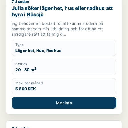
7 d sedan
Julia söker lägenhet, hus eller radhus att hyra i Nässjö
Julia söker lägenhet, hus eller radhus att
hyra i Nässjö
jag behöver en bostad för att kunna studera på
samma ort som min utbildning och för att ha ett
smidigare sätt att ta mig d...
Type
Lägenhet, Hus, Radhus
Storlek
2
20 - 80 m
Max. per månad
5 600 SEK
Mer info