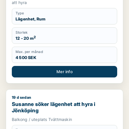
att hyra
Type
Lägenhet, Rum
Storlek
2
12 - 20 m
Max. per månad
4 500 SEK
Mer info
19 d sedan
Susanne söker lägenhet att hyra i Jönköping
Susanne söker lägenhet att hyra i
Jönköping
Balkong / uteplats Tvättmaskin