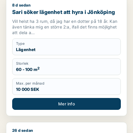
8 d sedan
Sari söker lägenhet att hyra i Jönköping
Sari söker lägenhet att hyra i Jönköping
Vill helst ha 3 rum, då jag har en dotter på 18 år. Kan
även tänka mig en större 2:a, ifall det finns möjlighet
att dela a...
Type
Lägenhet
Storlek
2
60 - 100 m
Max. per månad
10 000 SEK
Mer info
26 d sedan
Lars söker hus eller radhus att hyra i Jönköping