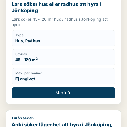
Lars söker hus eller radhus att hyra i
Jönköping
Lars söker 45-120 m² hus / radhus i Jönköping att
hyra
Type
Hus, Radhus
Storlek
2
45 - 120 m
Max. per månad
Ej angivet
Mer info
1 mån sedan
Anki söker lägenhet att hyra i Jönköping, Göteborg Västra e
Anki söker lägenhet att hyra i Jönköping,