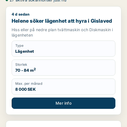
4 d sedan
Helene söker lägenhet att hyra i Gislaved
Helene söker lägenhet att hyra i Gislaved
Hiss eller på nedre plan tvättmaskin och Diskmaskin i
lägenheten
Type
Lägenhet
Storlek
2
70 - 84 m
Max. per månad
8 000 SEK
Mer info