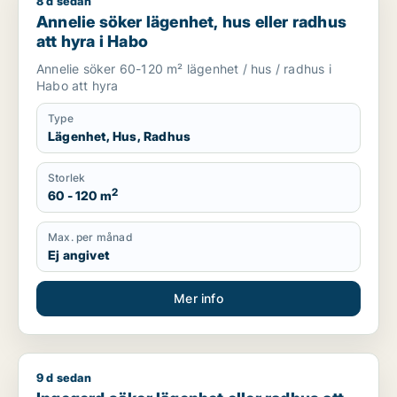
8 d sedan
Annelie söker lägenhet, hus eller radhus att hyra i Habo
Annelie söker lägenhet, hus eller radhus
att hyra i Habo
Annelie söker 60-120 m² lägenhet / hus / radhus i
Habo att hyra
Type
Lägenhet, Hus, Radhus
Storlek
2
60 - 120 m
Max. per månad
Ej angivet
Mer info
9 d sedan
Ingegerd söker lägenhet eller radhus att hyra i Jönköping