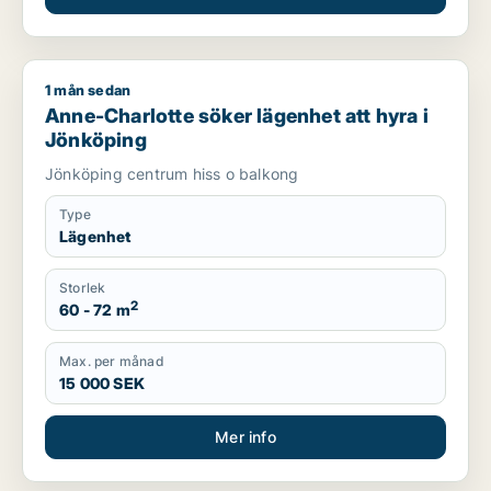
1 mån sedan
Anne-Charlotte söker lägenhet att hyra i Jönköping
Anne-Charlotte söker lägenhet att hyra i
Jönköping
Jönköping centrum hiss o balkong
Type
Lägenhet
Storlek
2
60 - 72 m
Max. per månad
15 000 SEK
Mer info