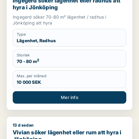
Ingegerd söker lägenhet eller radhus att
hyra i Jönköping
Ingegerd söker 70-80 m² lägenhet / radhus i
Jönköping att hyra
Type
Lägenhet, Radhus
Storlek
2
70 - 80 m
Max. per månad
10 000 SEK
Mer info
13 d sedan
Vivian söker lägenhet eller rum att hyra i Jönköping
Vivian söker lägenhet eller rum att hyra i