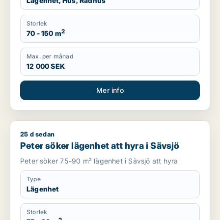
Lägenhet, Hus, Radhus
Storlek
2
70 - 150 m
Max. per månad
12 000 SEK
Mer info
25 d sedan
Peter söker lägenhet att hyra i Sävsjö
Peter söker lägenhet att hyra i Sävsjö
Peter söker 75-90 m² lägenhet i Sävsjö att hyra
Type
Lägenhet
Storlek