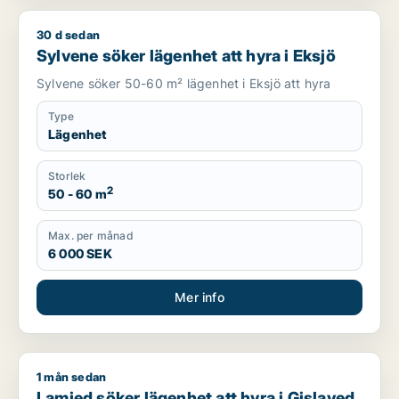
30 d sedan
Sylvene söker lägenhet att hyra i Eksjö
Sylvene söker lägenhet att hyra i Eksjö
Sylvene söker 50-60 m² lägenhet i Eksjö att hyra
Type
Lägenhet
Storlek
2
50 - 60 m
Max. per månad
6 000 SEK
Mer info
1 mån sedan
Lamjed söker lägenhet att hyra i Gislaved
Lamjed söker lägenhet att hyra i Gislaved