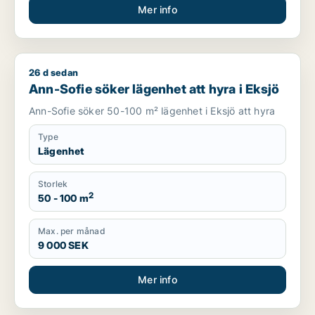
Mer info
26 d sedan
Ann-Sofie söker lägenhet att hyra i Eksjö
Ann-Sofie söker lägenhet att hyra i Eksjö
Ann-Sofie söker 50-100 m² lägenhet i Eksjö att hyra
Type
Lägenhet
Storlek
2
50 - 100 m
Max. per månad
9 000 SEK
Mer info