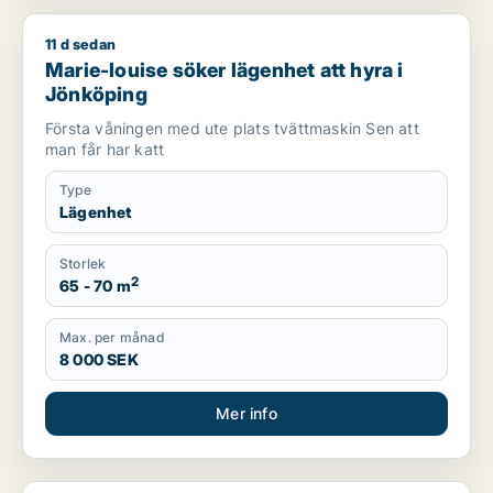
11 d sedan
Marie-louise söker lägenhet att hyra i Jönköping
Marie-louise söker lägenhet att hyra i
Jönköping
Första våningen med ute plats tvättmaskin Sen att
man får har katt
Type
Lägenhet
Storlek
2
65 - 70 m
Max. per månad
8 000 SEK
Mer info