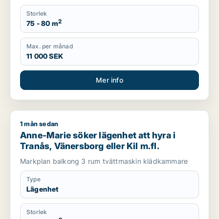
Storlek
2
75 - 80 m
Max. per månad
11 000 SEK
Mer info
1 mån sedan
Anne-Marie söker lägenhet att hyra i Tranås, Vänersborg eller 
Anne-Marie söker lägenhet att hyra i
Tranås, Vänersborg eller Kil m.fl.
Markplan balkong 3 rum tvättmaskin klädkammare
Type
Lägenhet
Storlek