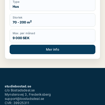
Type
Hus
Storlek
2
70 - 200 m
Max. per månad
9 000 SEK
Mer info
studiebostad.se
c/o Bostadsdeal.se
Mynstersvej 3, Frederiksberg
support@bostadsdeal.se
CVR: 39925311