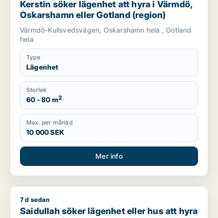
Kerstin söker lägenhet att hyra i Värmdö,
Oskarshamn eller Gotland (region)
Värmdö-Kullsvedsvägen, Oskarshamn hela , Gotland
hela
Type
Lägenhet
Storlek
2
60 - 80 m
Max. per månad
10 000 SEK
Mer info
7 d sedan
Saidullah söker lägenhet eller hus att hyra i Mönsterås, Kal
Saidullah söker lägenhet eller hus att hyra