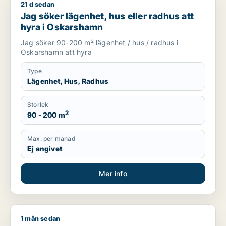
21 d sedan
Jag söker lägenhet, hus eller radhus att hyra i Oskarshamn
Jag söker lägenhet, hus eller radhus att
hyra i Oskarshamn
Jag söker 90-200 m² lägenhet / hus / radhus i
Oskarshamn att hyra
Type
Lägenhet, Hus, Radhus
Storlek
2
90 - 200 m
Max. per månad
Ej angivet
Mer info
1 mån sedan
Kerstin söker lägenhet att hyra i Värmdö, Oskarshamn eller G