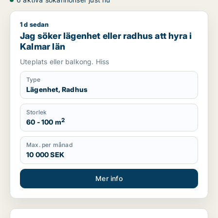
1 d sedan
Jag söker lägenhet eller radhus att hyra i Kalmar län
Jag söker lägenhet eller radhus att hyra i
Kalmar län
Uteplats eller balkong. Hiss
Type
Lägenhet, Radhus
Storlek
2
60 - 100 m
Max. per månad
10 000 SEK
Mer info