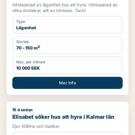
Intresserad av lägenhet,hus att hyra. Intresserad av
olika storlekar, allt av intresse. Tack!
Type
Lägenhet
Storlek
2
70 - 150 m
Max. per månad
10 000 SEK
Mer info
15 d sedan
Elisabet söker hus att hyra i Kalmar län
Elisabet söker hus att hyra i Kalmar län
Djur tillåtna och badkar