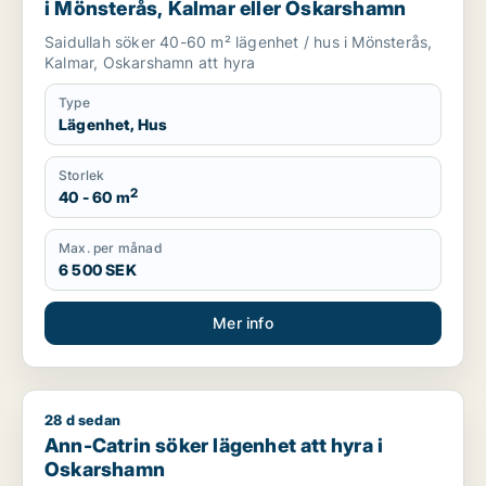
i Mönsterås, Kalmar eller Oskarshamn
Saidullah söker 40-60 m² lägenhet / hus i Mönsterås,
Kalmar, Oskarshamn att hyra
Type
Lägenhet, Hus
Storlek
2
40 - 60 m
Max. per månad
6 500 SEK
Mer info
28 d sedan
Ann-Catrin söker lägenhet att hyra i Oskarshamn
Ann-Catrin söker lägenhet att hyra i
Oskarshamn