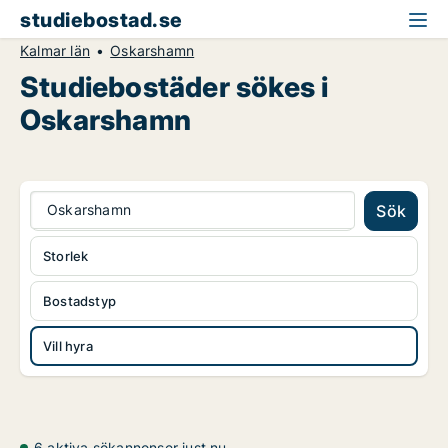
studiebostad.se
Kalmar län
Oskarshamn
Studiebostäder sökes i
Oskarshamn
Oskarshamn
Sök
Storlek
Bostadstyp
Vill hyra
6 aktiva sökannonser just nu