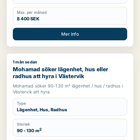
Max. per månad
8 400 SEK
Mer info
1 mån sedan
Mohamad söker lägenhet, hus eller radhus att hyra i Västerv
Mohamad söker lägenhet, hus eller
radhus att hyra i Västervik
Mohamad söker 90-130 m² lägenhet / hus / radhus i
Västervik att hyra
Type
Lägenhet, Hus, Radhus
Storlek
2
90 - 130 m