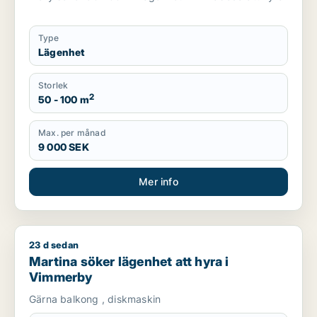
Type
Lägenhet
Storlek
2
50 - 100 m
Max. per månad
9 000 SEK
Mer info
23 d sedan
Martina söker lägenhet att hyra i Vimmerby
Martina söker lägenhet att hyra i
Vimmerby
Gärna balkong , diskmaskin