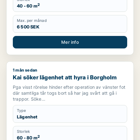
2
40 - 60 m
Max. per månad
6 500 SEK
Mer info
1 mån sedan
Kai söker lägenhet att hyra i Borgholm
Kai söker lägenhet att hyra i Borgholm
Pga visst rörelse hinder efter operation av vänster fot
där samtliga tår togs bort så har jag svårt att gå i
trappor. Söke...
Type
Lägenhet
Storlek
2
60 - 80 m