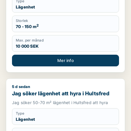
Type
Lägenhet
Storlek
2
70 - 150 m
Max. per månad
10 000 SEK
Mer info
5 d sedan
Jag söker lägenhet att hyra i Hultsfred
Jag söker lägenhet att hyra i Hultsfred
Jag söker 50-70 m² lägenhet i Hultsfred att hyra
Type
Lägenhet