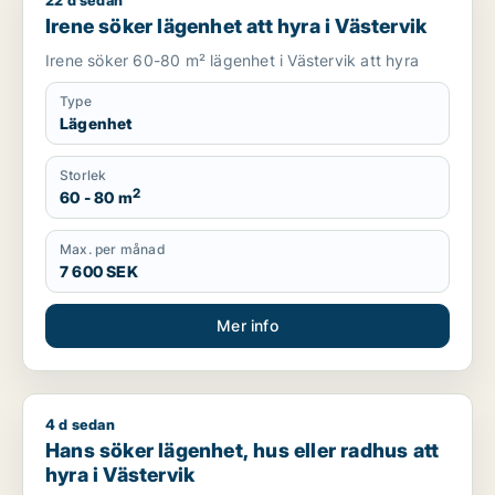
22 d sedan
Irene söker lägenhet att hyra i Västervik
Irene söker lägenhet att hyra i Västervik
Irene söker 60-80 m² lägenhet i Västervik att hyra
Type
Lägenhet
Storlek
2
60 - 80 m
Max. per månad
7 600 SEK
Mer info
4 d sedan
Hans söker lägenhet, hus eller radhus att hyra i Västervik
Hans söker lägenhet, hus eller radhus att
hyra i Västervik