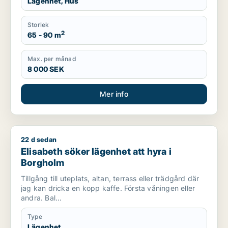
Lägenhet, Hus
Storlek
2
65 - 90 m
Max. per månad
8 000 SEK
Mer info
22 d sedan
Elisabeth söker lägenhet att hyra i Borgholm
Elisabeth söker lägenhet att hyra i
Borgholm
Tillgång till uteplats, altan, terrass eller trädgård där
jag kan dricka en kopp kaffe. Första våningen eller
andra. Bal...
Type
Lägenhet