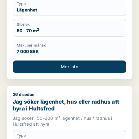
Type
Lägenhet
Storlek
2
50 - 70 m
Max. per månad
7 000 SEK
Mer info
26 d sedan
Jag söker lägenhet, hus eller radhus att hyra i Hultsfred
Jag söker lägenhet, hus eller radhus att
hyra i Hultsfred
Jag söker 150-300 m² lägenhet / hus / radhus i
Hultsfred att hyra
Type