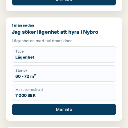
1 mån sedan
Jag söker lägenhet att hyra i Nybro
Jag söker lägenhet att hyra i Nybro
Lägenheten med tvättmaskinen
Type
Lägenhet
Storlek
2
60 - 72 m
Max. per månad
7 000 SEK
Mer info