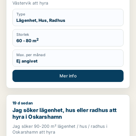
Västervik att hyra
Type
Lägenhet, Hus, Radhus
Storlek
2
60 - 80 m
Max. per månad
Ej angivet
Mer info
19 d sedan
Jag söker lägenhet, hus eller radhus att hyra i Oskarshamn
Jag söker lägenhet, hus eller radhus att
hyra i Oskarshamn
Jag söker 90-200 m² lägenhet / hus / radhus i
Oskarshamn att hyra