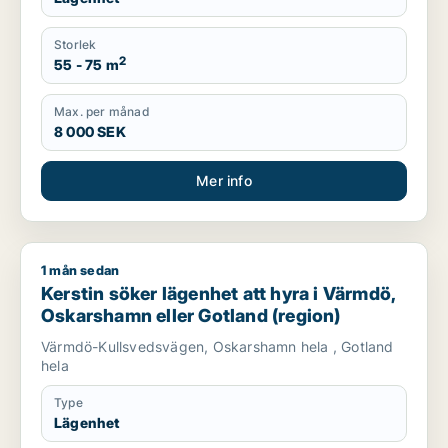
Storlek
2
55 - 75 m
Max. per månad
8 000 SEK
Mer info
1 mån sedan
Kerstin söker lägenhet att hyra i Värmdö, Oskarshamn eller G
Kerstin söker lägenhet att hyra i Värmdö,
Oskarshamn eller Gotland (region)
Värmdö-Kullsvedsvägen, Oskarshamn hela , Gotland
hela
Type
Lägenhet