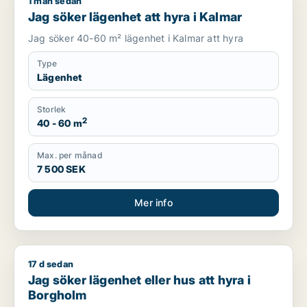
1 mån sedan
Jag söker lägenhet att hyra i Kalmar
Jag söker lägenhet att hyra i Kalmar
Jag söker 40-60 m² lägenhet i Kalmar att hyra
Type
Lägenhet
Storlek
2
40 - 60 m
Max. per månad
7 500 SEK
Mer info
17 d sedan
Jag söker lägenhet eller hus att hyra i Borgholm
Jag söker lägenhet eller hus att hyra i
Borgholm