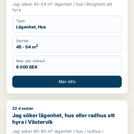
Jag söker 45-54 m² lägenhet / hus i Borgholm att
hyra
Type
Lägenhet, Hus
Storlek
2
45 - 54 m
Max. per månad
6 000 SEK
Mer info
22 d sedan
Jag söker lägenhet, hus eller radhus att hyra i Västervik
Jag söker lägenhet, hus eller radhus att
hyra i Västervik
Jag söker 60-80 m² lägenhet / hus / radhus i