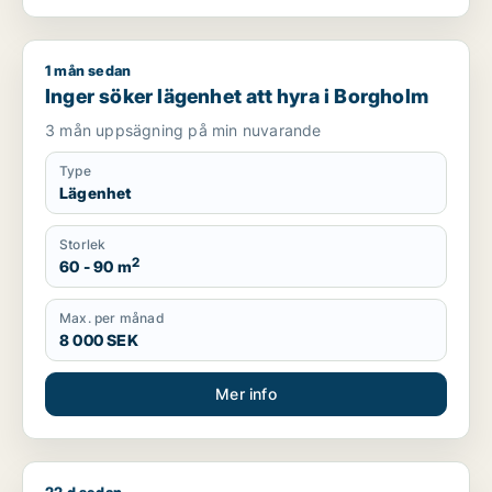
1 mån sedan
Inger söker lägenhet att hyra i Borgholm
Inger söker lägenhet att hyra i Borgholm
3 mån uppsägning på min nuvarande
Type
Lägenhet
Storlek
2
60 - 90 m
Max. per månad
8 000 SEK
Mer info