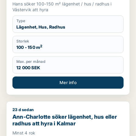
Hans söker 100-150 m² lägenhet / hus / radhus i
Västervik att hyra
Type
Lägenhet, Hus, Radhus
Storlek
2
100 - 150 m
Max. per månad
12 000 SEK
Mer info
23 d sedan
Ann-Charlotte söker lägenhet, hus eller radhus att hyra i Kal
Ann-Charlotte söker lägenhet, hus eller
radhus att hyra i Kalmar
Minst 4 rok