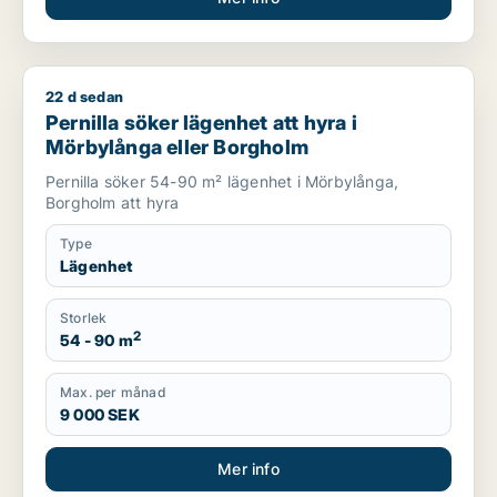
22 d sedan
Pernilla söker lägenhet att hyra i Mörbylånga eller Borgholm
Pernilla söker lägenhet att hyra i
Mörbylånga eller Borgholm
Pernilla söker 54-90 m² lägenhet i Mörbylånga,
Borgholm att hyra
Type
Lägenhet
Storlek
2
54 - 90 m
Max. per månad
9 000 SEK
Mer info