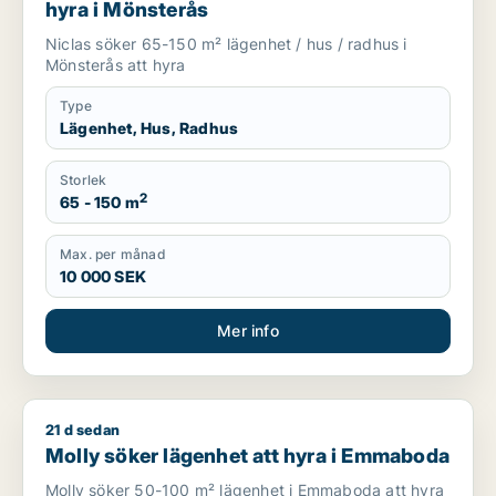
hyra i Mönsterås
Niclas söker 65-150 m² lägenhet / hus / radhus i
Mönsterås att hyra
Type
Lägenhet, Hus, Radhus
Storlek
2
65 - 150 m
Max. per månad
10 000 SEK
Mer info
21 d sedan
Molly söker lägenhet att hyra i Emmaboda
Molly söker lägenhet att hyra i Emmaboda
Molly söker 50-100 m² lägenhet i Emmaboda att hyra