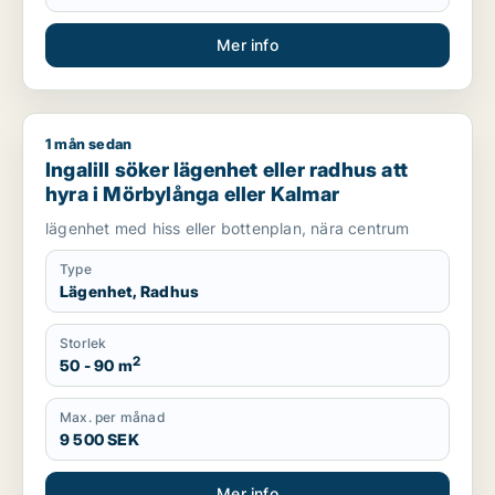
Mer info
1 mån sedan
Ingalill söker lägenhet eller radhus att hyra i Mörbylånga ell
Ingalill söker lägenhet eller radhus att
hyra i Mörbylånga eller Kalmar
lägenhet med hiss eller bottenplan, nära centrum
Type
Lägenhet, Radhus
Storlek
2
50 - 90 m
Max. per månad
9 500 SEK
Mer info