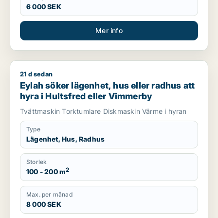
6 000 SEK
Mer info
21 d sedan
Eylah söker lägenhet, hus eller radhus att hyra i Hultsfred e
Eylah söker lägenhet, hus eller radhus att
hyra i Hultsfred eller Vimmerby
Tvättmaskin Torktumlare Diskmaskin Värme i hyran
Type
Lägenhet, Hus, Radhus
Storlek
2
100 - 200 m
Max. per månad
8 000 SEK