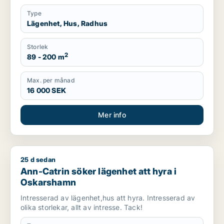
Type
Lägenhet, Hus, Radhus
Storlek
2
89 - 200 m
Max. per månad
16 000 SEK
Mer info
25 d sedan
Ann-Catrin söker lägenhet att hyra i Oskarshamn
Ann-Catrin söker lägenhet att hyra i
Oskarshamn
Intresserad av lägenhet,hus att hyra. Intresserad av
olika storlekar, allt av intresse. Tack!