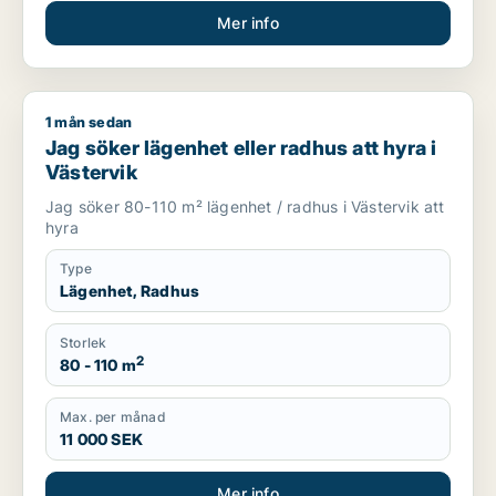
Mer info
1 mån sedan
Jag söker lägenhet eller radhus att hyra i Västervik
Jag söker lägenhet eller radhus att hyra i
Västervik
Jag söker 80-110 m² lägenhet / radhus i Västervik att
hyra
Type
Lägenhet, Radhus
Storlek
2
80 - 110 m
Max. per månad
11 000 SEK
Mer info