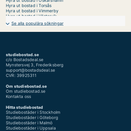
Hyra ut bostad i Oskarshamn
Hyra ut bostad i Torsås
Hyra ut bostad i Vimmerby
Hyra ut bostad i Västervik
Lägenhet i Kalmar län
Se alla populära sökningar
Hus i Kalmar län
Radhus i Kalmar län
Rum i Kalmar län
studiebostad.se
c/o Bostadsdeal.se
Mynstersvej 3, Frederiksberg
support@bostadsdeal.se
CVR: 39925311
Om studiebostad.se
Om studiebostad.se
Kontakta oss
Hitta studiebostad
Studiebostäder i Stockholm
Studiebostäder i Göteborg
Studiebostäder i Malmö
Studiebostäder i Uppsala