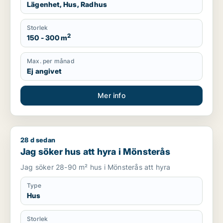
Lägenhet, Hus, Radhus
Storlek
2
150 - 300 m
Max. per månad
Ej angivet
Mer info
28 d sedan
Jag söker hus att hyra i Mönsterås
Jag söker hus att hyra i Mönsterås
Jag söker 28-90 m² hus i Mönsterås att hyra
Type
Hus
Storlek