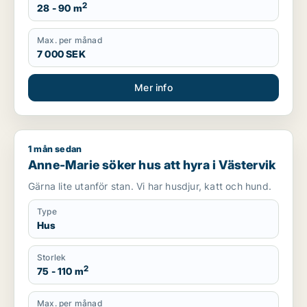
2
28 - 90 m
Max. per månad
7 000 SEK
Mer info
1 mån sedan
Anne-Marie söker hus att hyra i Västervik
Anne-Marie söker hus att hyra i Västervik
Gärna lite utanför stan. Vi har husdjur, katt och hund.
Type
Hus
Storlek
2
75 - 110 m
Max. per månad