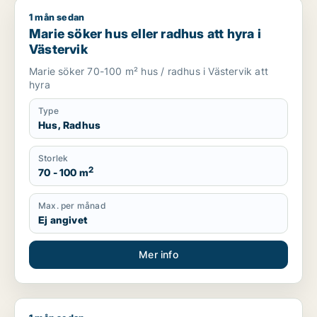
1 mån sedan
Marie söker hus eller radhus att hyra i Västervik
Marie söker hus eller radhus att hyra i
Västervik
Marie söker 70-100 m² hus / radhus i Västervik att
hyra
Type
Hus, Radhus
Storlek
2
70 - 100 m
Max. per månad
Ej angivet
Mer info