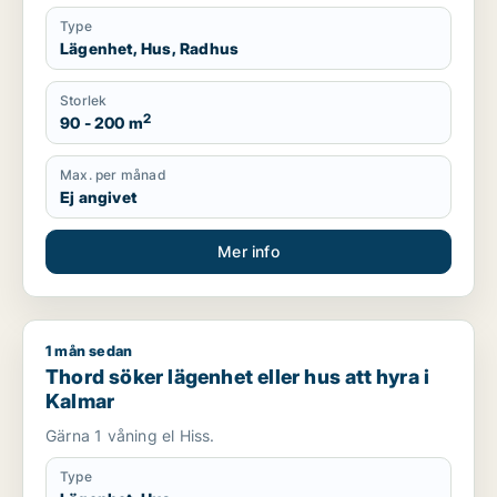
Type
Lägenhet, Hus, Radhus
Storlek
2
90 - 200 m
Max. per månad
Ej angivet
Mer info
1 mån sedan
Thord söker lägenhet eller hus att hyra i Kalmar
Thord söker lägenhet eller hus att hyra i
Kalmar
Gärna 1 våning el Hiss.
Type