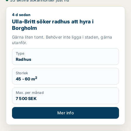
4 d sedan
Ulla-Britt söker radhus att hyra i Borgholm
Ulla-Britt söker radhus att hyra i
Borgholm
Gärna liten tomt. Behöver inte ligga i staden, gärna
utanför.
Type
Radhus
Storlek
2
45 - 60 m
Max. per månad
7 500 SEK
Mer info