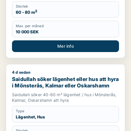
Storlek
2
60 - 80 m
Max. per månad
10 000 SEK
Mer info
4 d sedan
Saidullah söker lägenhet eller hus att hyra i Mönsterås, Kal
Saidullah söker lägenhet eller hus att hyra
i Mönsterås, Kalmar eller Oskarshamn
Saidullah söker 40-60 m² lägenhet / hus i Mönsterås,
Kalmar, Oskarshamn att hyra
Type
Lägenhet, Hus
Storlek