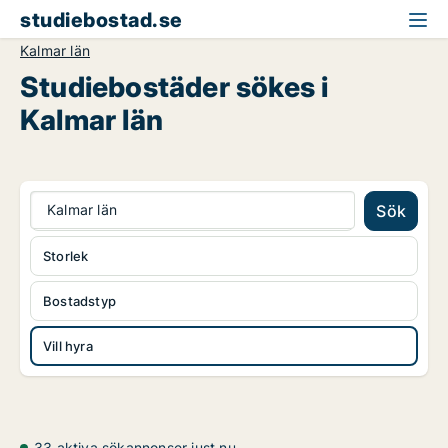
studiebostad.se
Kalmar län
Studiebostäder sökes i
Kalmar län
Kalmar län
Sök
Storlek
Bostadstyp
Vill hyra
33 aktiva sökannonser just nu