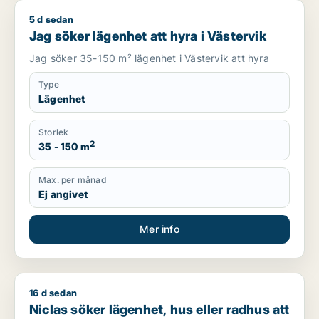
5 d sedan
Jag söker lägenhet att hyra i Västervik
Jag söker lägenhet att hyra i Västervik
Jag söker 35-150 m² lägenhet i Västervik att hyra
Type
Lägenhet
Storlek
2
35 - 150 m
Max. per månad
Ej angivet
Mer info
16 d sedan
Niclas söker lägenhet, hus eller radhus att hyra i Mönsterås
Niclas söker lägenhet, hus eller radhus att