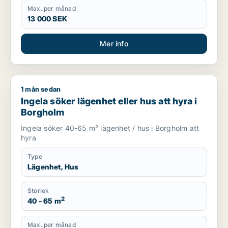
Max. per månad
13 000 SEK
Mer info
1 mån sedan
Ingela söker lägenhet eller hus att hyra i Borgholm
Ingela söker lägenhet eller hus att hyra i
Borgholm
Ingela söker 40-65 m² lägenhet / hus i Borgholm att
hyra
Type
Lägenhet, Hus
Storlek
2
40 - 65 m
Max. per månad