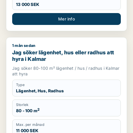
13 000 SEK
Mer info
1 mån sedan
Jag söker lägenhet, hus eller radhus att hyra i Kalmar
Jag söker lägenhet, hus eller radhus att
hyra i Kalmar
Jag söker 80-100 m² lägenhet / hus / radhus i Kalmar
att hyra
Type
Lägenhet, Hus, Radhus
Storlek
2
80 - 100 m
Max. per månad
11 000 SEK