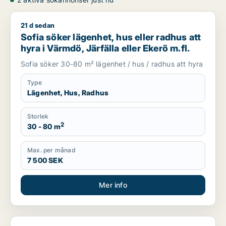
21 d sedan
Sofia söker lägenhet, hus eller radhus att hyra i Värmdö, Järfä
Sofia söker lägenhet, hus eller radhus att
hyra i Värmdö, Järfälla eller Ekerö m.fl.
Sofia söker 30-80 m² lägenhet / hus / radhus att hyra
Type
Lägenhet, Hus, Radhus
Storlek
2
30 - 80 m
Max. per månad
7 500 SEK
Mer info