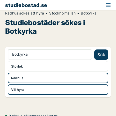
studiebostad.se
Radhus sökes att hyra
Stockholms län
Botkyrka
Studiebostäder sökes i
Botkyrka
Botkyrka
Sök
Storlek
Radhus
Vill hyra
2 aktiva sökannonser just nu