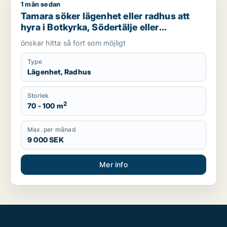
1 mån sedan
Tamara söker lägenhet eller radhus att hyra i Botkyrka, Söde
Tamara söker lägenhet eller radhus att
hyra i Botkyrka, Södertälje eller
Södermalm
önskar hitta så fort som möjligt
Type
Lägenhet, Radhus
Storlek
2
70 - 100 m
Max. per månad
9 000 SEK
Mer info