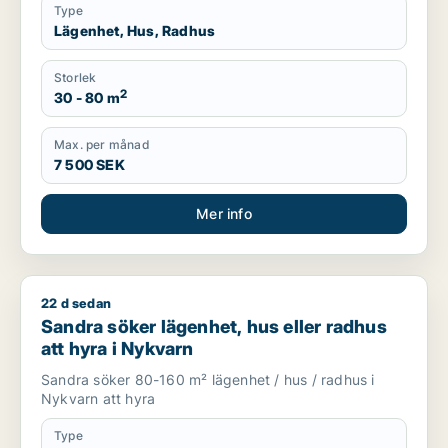
Type
Lägenhet, Hus, Radhus
Storlek
2
30 - 80 m
Max. per månad
7 500 SEK
Mer info
22 d sedan
Sandra söker lägenhet, hus eller radhus att hyra i Nykvarn
Sandra söker lägenhet, hus eller radhus
att hyra i Nykvarn
Sandra söker 80-160 m² lägenhet / hus / radhus i
Nykvarn att hyra
Type