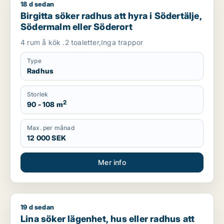
18 d sedan
Birgitta söker radhus att hyra i Södertälje, Södermalm eller 
Birgitta söker radhus att hyra i Södertälje,
Södermalm eller Söderort
4 rum å kök .2 toaletter,Inga trappor
Type
Radhus
Storlek
2
90 - 108 m
Max. per månad
12 000 SEK
Mer info
19 d sedan
Lina söker lägenhet, hus eller radhus att hyra i Vallentuna, Tä
Lina söker lägenhet, hus eller radhus att