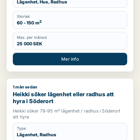
Lägenhet, Hus, Radhus
Storlek
2
60 - 150 m
Max. per månad
25 000 SEK
Mer info
1 mån sedan
Heikki söker lägenhet eller radhus att hyra i Söderort
Heikki söker lägenhet eller radhus att
hyra i Söderort
Heikki söker 79-95 m² lägenhet / radhus i Söderort
att hyra
Type
Lägenhet, Radhus