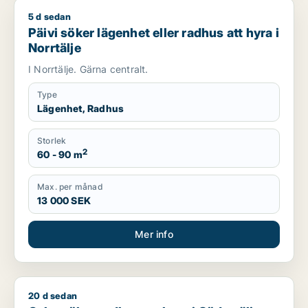
5 d sedan
Päivi söker lägenhet eller radhus att hyra i Norrtälje
Päivi söker lägenhet eller radhus att hyra i
Norrtälje
I Norrtälje. Gärna centralt.
Type
Lägenhet, Radhus
Storlek
2
60 - 90 m
Max. per månad
13 000 SEK
Mer info
20 d sedan
Gaby söker radhus att hyra i Södertälje