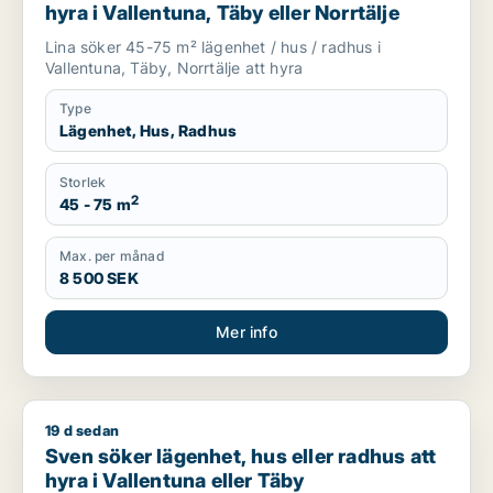
hyra i Vallentuna, Täby eller Norrtälje
Lina söker 45-75 m² lägenhet / hus / radhus i
Vallentuna, Täby, Norrtälje att hyra
Type
Lägenhet, Hus, Radhus
Storlek
2
45 - 75 m
Max. per månad
8 500 SEK
Mer info
19 d sedan
Sven söker lägenhet, hus eller radhus att hyra i Vallentuna e
Sven söker lägenhet, hus eller radhus att
hyra i Vallentuna eller Täby