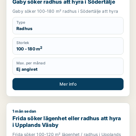
Gaby söker radhus att hyra i Södertälje
Gaby söker 100-180 m² radhus i Södertälje att hyra
Type
Radhus
Storlek
2
100 - 180 m
Max. per månad
Ej angivet
Mer info
1 mån sedan
Frida söker lägenhet eller radhus att hyra i Upplands Väsby
Frida söker lägenhet eller radhus att hyra
i Upplands Väsby
Frida söker 100-120 m² lägenhet / radhus i Upplands