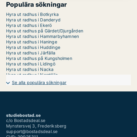
Populära sökningar
Hyra ut radhus i Botkyrka
Hyra ut radhus i Danderyd
Hyra ut radhus i Ekerö
Hyra ut radhus på Gärdet/Djurgården
Hyra ut radhus i Hammarbyhamnen
Hyra ut radhus i Haninge
Hyra ut radhus i Huddinge
Hyra ut radhus i Järfälla
Hyra ut radhus på Kungsholmen
Hyra ut radhus i Lidingö
Hyra ut radhus i Nacka
Hyra ut radhus i Norrtälje
Hyra ut radhus i Nykvarn
Se alla populära sökningar
Hyra ut radhus i Nynäshamn
Hyra ut radhus i Salem
Hyra ut radhus i Sigtuna
Hyra ut radhus i Sollentuna
Hyra ut radhus i Solna
Hyra ut radhus i Stockholm Innerstad
studiebostad.se
Hyra ut radhus i Sundbyberg
c/o Bostadsdeal.se
Hyra ut radhus på Södermalm
Mynstersvej 3, Frederiksberg
Hyra ut radhus i Söderort
support@bostadsdeal.se
Hyra ut radhus i Södertälje
CVR: 39925311