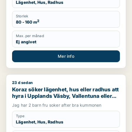
Lägenhet, Hus, Radhus
Storlek
2
80 - 160 m
Max. per månad
Ej angivet
Mer info
23 d sedan
Koraz söker lägenhet, hus eller radhus att hyra i Upplands Väs
Koraz söker lägenhet, hus eller radhus att
hyra i Upplands Väsby, Vallentuna eller
Järfälla m.fl.
Jag har 2 barn fru soker after bra kummonen
Type
Lägenhet, Hus, Radhus