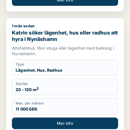
1 mån sedan
Katrin söker lägenhet, hus eller radhus att hyra i Nynäshamn
Katrin söker lägenhet, hus eller radhus att
hyra i Nynäshamn
Attefallshus, liten stuga eller lägenhet med balkong i
Nynäshamn.
Type
Lägenhet, Hus, Radhus
Storlek
2
20 - 120 m
Max. per månad
11 000 SEK
Mer info