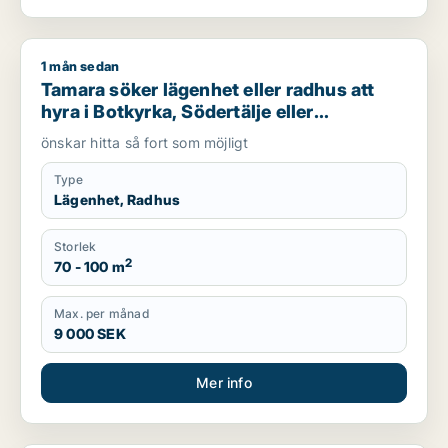
1 mån sedan
Tamara söker lägenhet eller radhus att hyra i Botkyrka, Söde
Tamara söker lägenhet eller radhus att
hyra i Botkyrka, Södertälje eller
Södermalm
önskar hitta så fort som möjligt
Type
Lägenhet, Radhus
Storlek
2
70 - 100 m
Max. per månad
9 000 SEK
Mer info