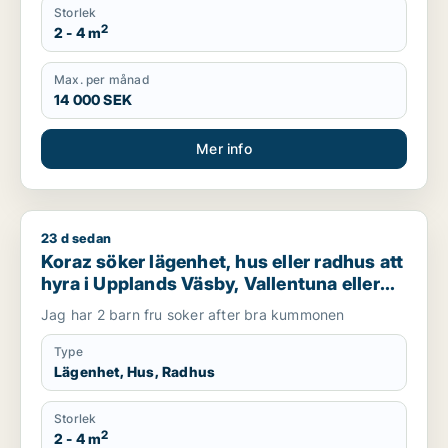
Storlek
2
2 - 4 m
Max. per månad
14 000 SEK
Mer info
23 d sedan
Koraz söker lägenhet, hus eller radhus att hyra i Upplands Väs
Koraz söker lägenhet, hus eller radhus att
hyra i Upplands Väsby, Vallentuna eller
Järfälla m.fl.
Jag har 2 barn fru soker after bra kummonen
Type
Lägenhet, Hus, Radhus
Storlek
2
2 - 4 m