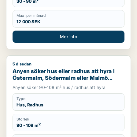
2
30 - 90 m
Max. per månad
12 000 SEK
Mer info
5 d sedan
Anyen söker hus eller radhus att hyra i Östermalm, Söderma
Anyen söker hus eller radhus att hyra i
Östermalm, Södermalm eller Malmö
Centrum m.fl.
Anyen söker 90-108 m² hus / radhus att hyra
Type
Hus, Radhus
Storlek
2
90 - 108 m