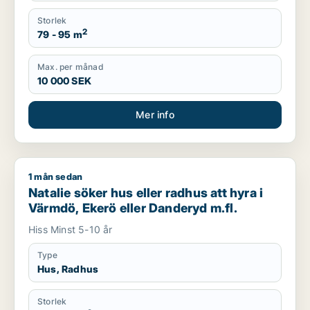
Storlek
2
79 - 95 m
Max. per månad
10 000 SEK
Mer info
1 mån sedan
Natalie söker hus eller radhus att hyra i Värmdö, Ekerö eller
Natalie söker hus eller radhus att hyra i
Värmdö, Ekerö eller Danderyd m.fl.
Hiss Minst 5-10 år
Type
Hus, Radhus
Storlek