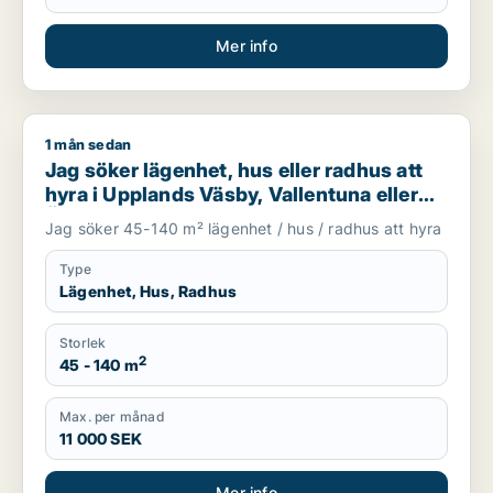
Mer info
1 mån sedan
Jag söker lägenhet, hus eller radhus att hyra i Upplands Väsb
Jag söker lägenhet, hus eller radhus att
hyra i Upplands Väsby, Vallentuna eller
Österåker m.fl.
Jag söker 45-140 m² lägenhet / hus / radhus att hyra
Type
Lägenhet, Hus, Radhus
Storlek
2
45 - 140 m
Max. per månad
11 000 SEK
Mer info