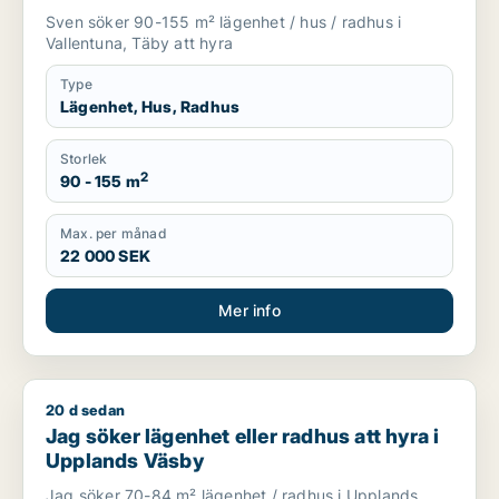
Sven söker 90-155 m² lägenhet / hus / radhus i
Vallentuna, Täby att hyra
Type
Lägenhet, Hus, Radhus
Storlek
2
90 - 155 m
Max. per månad
22 000 SEK
Mer info
20 d sedan
Jag söker lägenhet eller radhus att hyra i Upplands Väsby
Jag söker lägenhet eller radhus att hyra i
Upplands Väsby
Jag söker 70-84 m² lägenhet / radhus i Upplands