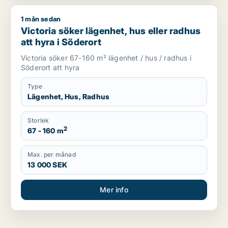
1 mån sedan
Victoria söker lägenhet, hus eller radhus att hyra i Söderort
Victoria söker lägenhet, hus eller radhus
att hyra i Söderort
Victoria söker 67-160 m² lägenhet / hus / radhus i
Söderort att hyra
Type
Lägenhet, Hus, Radhus
Storlek
2
67 - 160 m
Max. per månad
13 000 SEK
Mer info