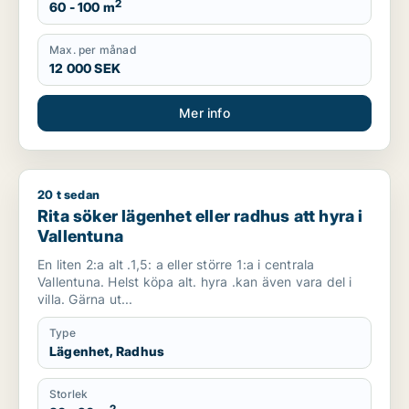
2
60 - 100 m
Max. per månad
12 000 SEK
Mer info
20 t sedan
Rita söker lägenhet eller radhus att hyra i Vallentuna
Rita söker lägenhet eller radhus att hyra i
Vallentuna
En liten 2:a alt .1,5: a eller större 1:a i centrala
Vallentuna. Helst köpa alt. hyra .kan även vara del i
villa. Gärna ut...
Type
Lägenhet, Radhus
Storlek