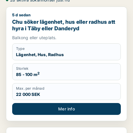
5 d sedan
Chu söker lägenhet, hus eller radhus att hyra i Täby eller D
Chu söker lägenhet, hus eller radhus att
hyra i Täby eller Danderyd
Balkong eller uteplats.
Type
Lägenhet, Hus, Radhus
Storlek
2
85 - 100 m
Max. per månad
22 000 SEK
Mer info