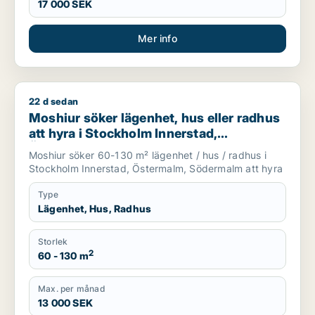
17 000 SEK
Mer info
22 d sedan
Moshiur söker lägenhet, hus eller radhus att hyra i Stockho
Moshiur söker lägenhet, hus eller radhus
att hyra i Stockholm Innerstad,
Östermalm eller Södermalm
Moshiur söker 60-130 m² lägenhet / hus / radhus i
Stockholm Innerstad, Östermalm, Södermalm att hyra
Type
Lägenhet, Hus, Radhus
Storlek
2
60 - 130 m
Max. per månad
13 000 SEK