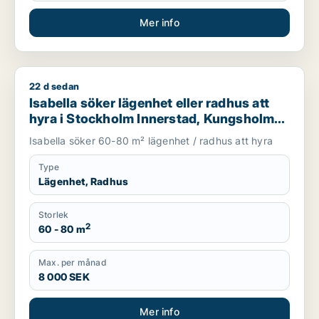
Mer info
22 d sedan
Isabella söker lägenhet eller radhus att hyra i Stockholm In
Isabella söker lägenhet eller radhus att
hyra i Stockholm Innerstad, Kungsholmen
eller Vasastan m.fl.
Isabella söker 60-80 m² lägenhet / radhus att hyra
Type
Lägenhet, Radhus
Storlek
2
60 - 80 m
Max. per månad
8 000 SEK
Mer info