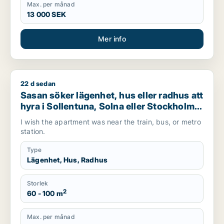
Max. per månad
13 000 SEK
Mer info
22 d sedan
Sasan söker lägenhet, hus eller radhus att hyra i Sollentuna,
Sasan söker lägenhet, hus eller radhus att
hyra i Sollentuna, Solna eller Stockholm
Innerstad m.fl.
I wish the apartment was near the train, bus, or metro
station.
Type
Lägenhet, Hus, Radhus
Storlek
2
60 - 100 m
Max. per månad