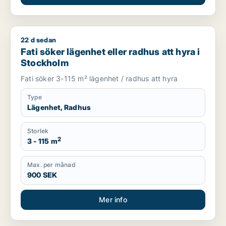
22 d sedan
Fati söker lägenhet eller radhus att hyra i Stockholm
Fati söker lägenhet eller radhus att hyra i
Stockholm
Fati söker 3-115 m² lägenhet / radhus att hyra
Type
Lägenhet, Radhus
Storlek
2
3 - 115 m
Max. per månad
900 SEK
Mer info