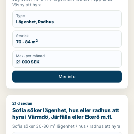
Väsby att hyra
Type
Lägenhet, Radhus
Storlek
2
70 - 84 m
Max. per månad
21 000 SEK
Mer info
21 d sedan
Sofia söker lägenhet, hus eller radhus att hyra i Värmdö, Järfä
Sofia söker lägenhet, hus eller radhus att
hyra i Värmdö, Järfälla eller Ekerö m.fl.
Sofia söker 30-80 m² lägenhet / hus / radhus att hyra