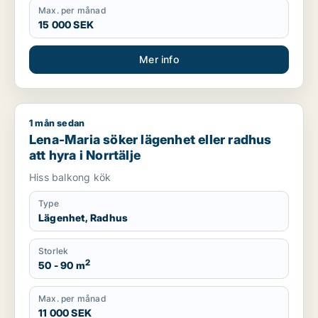
Max. per månad
15 000 SEK
Mer info
1 mån sedan
Lena-Maria söker lägenhet eller radhus att hyra i Norrtälje
Lena-Maria söker lägenhet eller radhus
att hyra i Norrtälje
Hiss balkong kök
Type
Lägenhet, Radhus
Storlek
2
50 - 90 m
Max. per månad
11 000 SEK