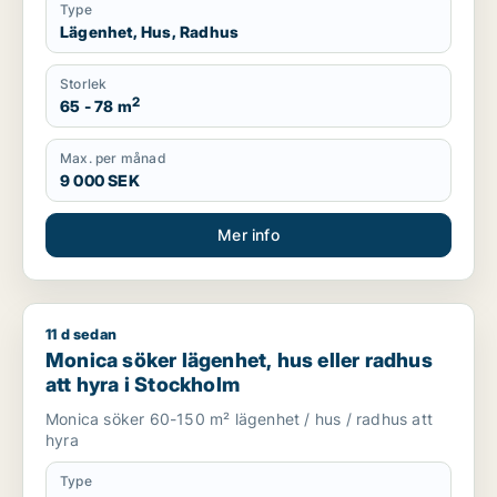
Type
Lägenhet, Hus, Radhus
Storlek
2
65 - 78 m
Max. per månad
9 000 SEK
Mer info
11 d sedan
Monica söker lägenhet, hus eller radhus att hyra i Stockholm
Monica söker lägenhet, hus eller radhus
att hyra i Stockholm
Monica söker 60-150 m² lägenhet / hus / radhus att
hyra
Type