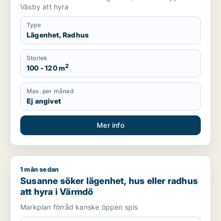
Väsby att hyra
Type
Lägenhet, Radhus
Storlek
2
100 - 120 m
Max. per månad
Ej angivet
Mer info
1 mån sedan
Susanne söker lägenhet, hus eller radhus att hyra i Värmdö
Susanne söker lägenhet, hus eller radhus
att hyra i Värmdö
Markplan förråd kanske öppen spis