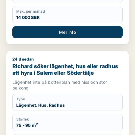
Max. per månad
14 000 SEK
Mer info
24 d sedan
Richard söker lägenhet, hus eller radhus att hyra i Salem elle
Richard söker lägenhet, hus eller radhus
att hyra i Salem eller Södertälje
Lägenhet inte på bottenplan med hiss och stor
balkong
Type
Lägenhet, Hus, Radhus
Storlek
2
75 - 95 m