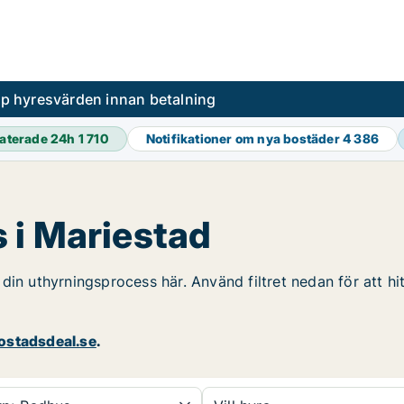
pp hyresvärden innan betalning
aterade 24h
1 710
Notifikationer om nya bostäder
4 386
 i Mariestad
din uthyrningsprocess här. Använd filtret nedan för att h
stadsdeal.se
.