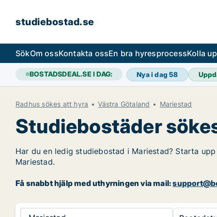
studiebostad.se
Sök
Om oss
Kontakta oss
En bra hyresprocess
Kolla u
BOSTADSDEAL.SE I DAG:
Nya i dag
58
Uppd
Radhus sökes att hyra
Västra Götaland
Mariestad
Studiebostäder sökes
Har du en ledig studiebostad i Mariestad? Starta upp 
Mariestad.
Få snabbt hjälp med uthyrningen via mail:
support@bo