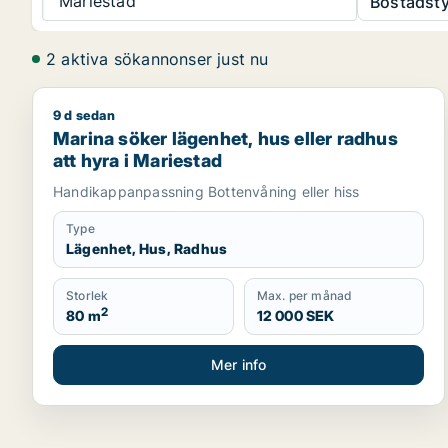
Mariestad
Bostadsty
2 aktiva sökannonser just nu
9 d sedan
Marina söker lägenhet, hus eller radhus att hyra i 
Marina söker lägenhet, hus eller radhus
att hyra i Mariestad
Handikappanpassning Bottenvåning eller hiss
Type
Lägenhet, Hus, Radhus
Storlek
Max. per månad
2
80 m
12 000 SEK
Mer info