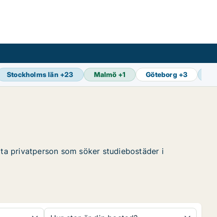
Stockholms län
+
23
Malmö
+
1
Göteborg
+
3
Se
itta privatperson som söker studiebostäder i