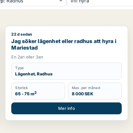
p:
Radhus
Vill hyra
22 d sedan
Mariestad
Jag söker lägenhet eller radhus att hyra i Mariestad
Jag söker lägenhet eller radhus att hyra i
Mariestad
En 2an eller 3an
Type
Lägenhet, Radhus
Storlek
Max. per månad
2
65 - 75 m
8 000 SEK
Mer info