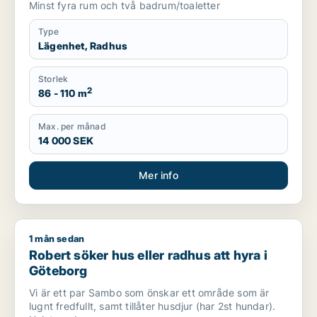
Minst fyra rum och två badrum/toaletter
Type
Lägenhet, Radhus
Storlek
2
86 - 110 m
Max. per månad
14 000 SEK
Mer info
1 mån sedan
Robert söker hus eller radhus att hyra i Göteborg
Robert söker hus eller radhus att hyra i
Göteborg
Vi är ett par Sambo som önskar ett område som är
lugnt fredfullt, samt tillåter husdjur (har 2st hundar).