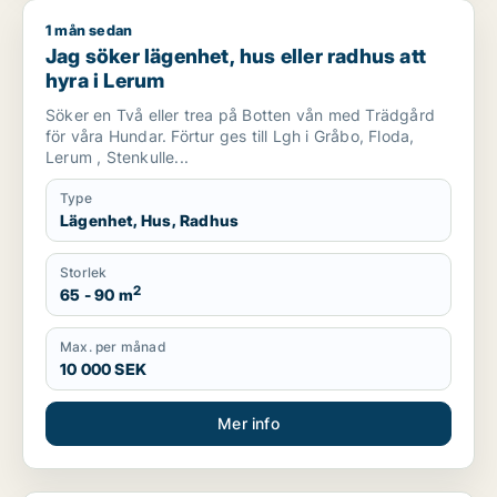
1 mån sedan
Jag söker lägenhet, hus eller radhus att hyra i Lerum
Jag söker lägenhet, hus eller radhus att
hyra i Lerum
Söker en Två eller trea på Botten vån med Trädgård
för våra Hundar. Förtur ges till Lgh i Gråbo, Floda,
Lerum , Stenkulle...
Type
Lägenhet, Hus, Radhus
Storlek
2
65 - 90 m
Max. per månad
10 000 SEK
Mer info