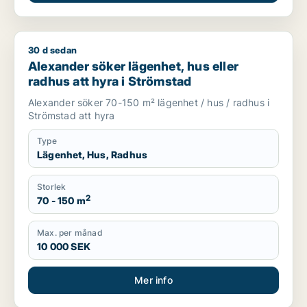
30 d sedan
Alexander söker lägenhet, hus eller radhus att hyra i Ströms
Alexander söker lägenhet, hus eller
radhus att hyra i Strömstad
Alexander söker 70-150 m² lägenhet / hus / radhus i
Strömstad att hyra
Type
Lägenhet, Hus, Radhus
Storlek
2
70 - 150 m
Max. per månad
10 000 SEK
Mer info