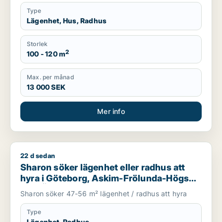
Type
Lägenhet, Hus, Radhus
Storlek
2
100 - 120 m
Max. per månad
13 000 SEK
Mer info
22 d sedan
Sharon söker lägenhet eller radhus att hyra i Göteborg, Ask
Sharon söker lägenhet eller radhus att
hyra i Göteborg, Askim-Frölunda-Högsbo
eller Örgryte-Härlanda m.fl.
Sharon söker 47-56 m² lägenhet / radhus att hyra
Type
Lägenhet, Radhus