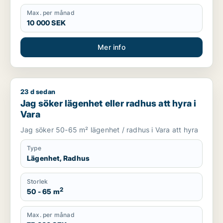
Max. per månad
10 000 SEK
Mer info
23 d sedan
Jag söker lägenhet eller radhus att hyra i Vara
Jag söker lägenhet eller radhus att hyra i
Vara
Jag söker 50-65 m² lägenhet / radhus i Vara att hyra
Type
Lägenhet, Radhus
Storlek
2
50 - 65 m
Max. per månad