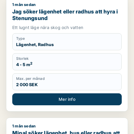
1 mån sedan
Jag söker lägenhet eller radhus att hyra i Stenungsund
Jag söker lägenhet eller radhus att hyra i
Stenungsund
Ett lugnt läge nära skog och vatten
Type
Lägenhet, Radhus
Storlek
2
4 - 5 m
Max. per månad
2 000 SEK
Mer info
1 mån sedan
Minal söker lägenhet, hus eller radhus att hyra i Göteborg
Minal söker lägenhet, hus eller radhus att