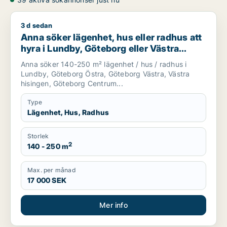
3 d sedan
Anna söker lägenhet, hus eller radhus att hyra i Lundby, Göt
Anna söker lägenhet, hus eller radhus att
hyra i Lundby, Göteborg eller Västra
hisingen
Anna söker 140-250 m² lägenhet / hus / radhus i
Lundby, Göteborg Östra, Göteborg Västra, Västra
hisingen, Göteborg Centrum...
Type
Lägenhet, Hus, Radhus
Storlek
2
140 - 250 m
Max. per månad
17 000 SEK
Mer info