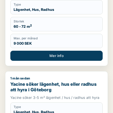
Type
Lägenhet, Hus, Radhus
Storlek
2
60 - 72 m
Max. per månad
9 000 SEK
Mer info
1 mån sedan
Yacine söker lägenhet, hus eller radhus att hyra i Göteborg
Yacine söker lägenhet, hus eller radhus
att hyra i Göteborg
Yacine söker 3-5 m² lägenhet / hus / radhus att hyra
Type
Lägenhet, Hus, Radhus