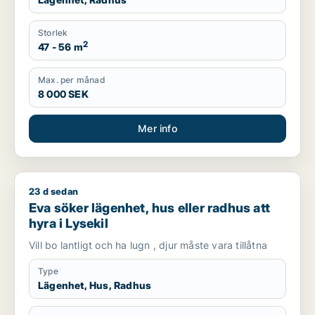
Storlek
2
47 - 56 m
Max. per månad
8 000 SEK
Mer info
23 d sedan
Eva söker lägenhet, hus eller radhus att hyra i Lysekil
Eva söker lägenhet, hus eller radhus att
hyra i Lysekil
Vill bo lantligt och ha lugn , djur måste vara tillåtna
Type
Lägenhet, Hus, Radhus