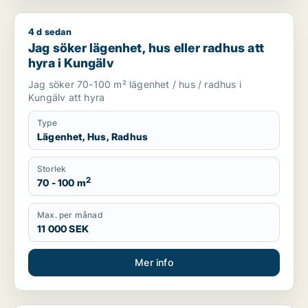
4 d sedan
Jag söker lägenhet, hus eller radhus att hyra i Kungälv
Jag söker lägenhet, hus eller radhus att
hyra i Kungälv
Jag söker 70-100 m² lägenhet / hus / radhus i
Kungälv att hyra
Type
Lägenhet, Hus, Radhus
Storlek
2
70 - 100 m
Max. per månad
11 000 SEK
Mer info