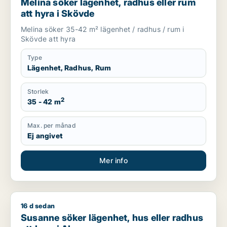
Melina söker lägenhet, radhus eller rum
att hyra i Skövde
Melina söker 35-42 m² lägenhet / radhus / rum i
Skövde att hyra
Type
Lägenhet, Radhus, Rum
Storlek
2
35 - 42 m
Max. per månad
Ej angivet
Mer info
16 d sedan
Susanne söker lägenhet, hus eller radhus att hyra i Ale
Susanne söker lägenhet, hus eller radhus