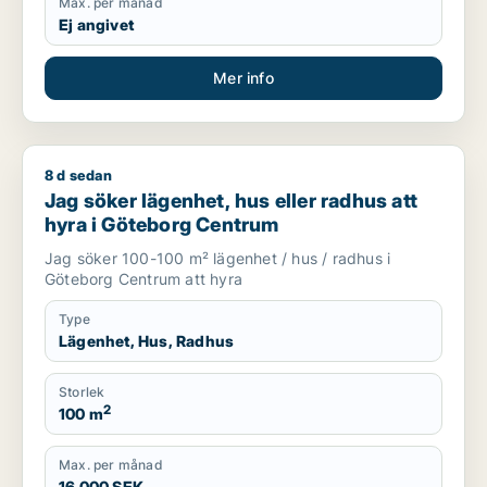
Max. per månad
Ej angivet
Mer info
8 d sedan
Jag söker lägenhet, hus eller radhus att hyra i Göteborg Ce
Jag söker lägenhet, hus eller radhus att
hyra i Göteborg Centrum
Jag söker 100-100 m² lägenhet / hus / radhus i
Göteborg Centrum att hyra
Type
Lägenhet, Hus, Radhus
Storlek
2
100 m
Max. per månad
16 000 SEK