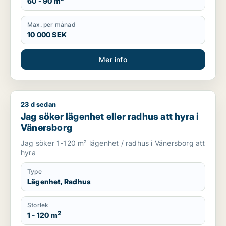
60 - 90 m
Max. per månad
10 000 SEK
Mer info
23 d sedan
Jag söker lägenhet eller radhus att hyra i Vänersborg
Jag söker lägenhet eller radhus att hyra i
Vänersborg
Jag söker 1-120 m² lägenhet / radhus i Vänersborg att
hyra
Type
Lägenhet, Radhus
Storlek
2
1 - 120 m