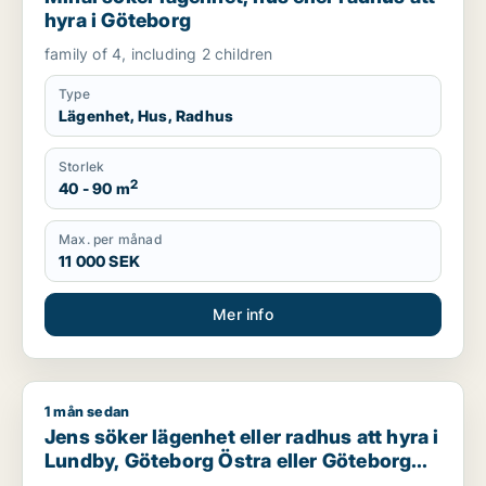
hyra i Göteborg
family of 4, including 2 children
Type
Lägenhet, Hus, Radhus
Storlek
2
40 - 90 m
Max. per månad
11 000 SEK
Mer info
1 mån sedan
Jens söker lägenhet eller radhus att hyra i Lundby, Göteborg
Jens söker lägenhet eller radhus att hyra i
Lundby, Göteborg Östra eller Göteborg
Västra m.fl.