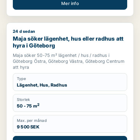
Mer info
24 d sedan
Maja söker lägenhet, hus eller radhus att hyra i Göteborg
Maja söker lägenhet, hus eller radhus att
hyra i Göteborg
Maja söker 50-75 m² lägenhet / hus / radhus i
Göteborg Östra, Göteborg Västra, Göteborg Centrum
att hyra
Type
Lägenhet, Hus, Radhus
Storlek
2
50 - 75 m
Max. per månad
9 500 SEK