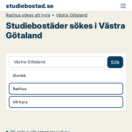
studiebostad.se
Radhus sökes att hyra
Västra Götaland
Studiebostäder sökes i Västra
Götaland
Västra Götaland
Sök
Storlek
Radhus
Vill hyra
39 aktiva sökannonser just nu