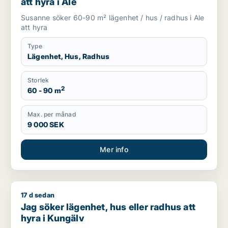
att hyra i Ale
Susanne söker 60-90 m² lägenhet / hus / radhus i Ale
att hyra
Type
Lägenhet, Hus, Radhus
Storlek
2
60 - 90 m
Max. per månad
9 000 SEK
Mer info
17 d sedan
Jag söker lägenhet, hus eller radhus att hyra i Kungälv
Jag söker lägenhet, hus eller radhus att
hyra i Kungälv