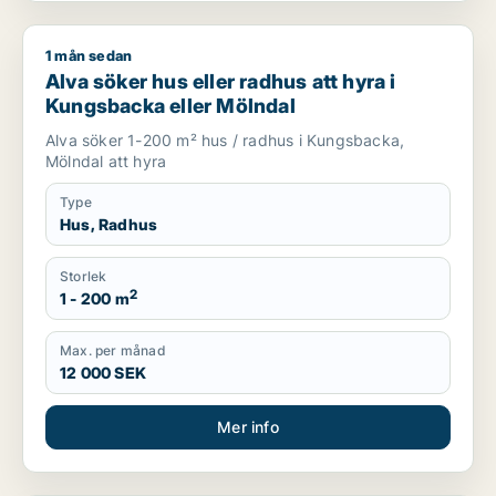
1 mån sedan
Alva söker hus eller radhus att hyra i Kungsbacka eller Möln
Alva söker hus eller radhus att hyra i
Kungsbacka eller Mölndal
Alva söker 1-200 m² hus / radhus i Kungsbacka,
Mölndal att hyra
Type
Hus, Radhus
Storlek
2
1 - 200 m
Max. per månad
12 000 SEK
Mer info