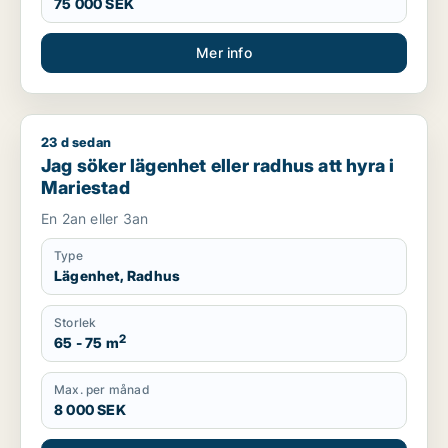
75 000 SEK
Mer info
23 d sedan
Jag söker lägenhet eller radhus att hyra i Mariestad
Jag söker lägenhet eller radhus att hyra i
Mariestad
En 2an eller 3an
Type
Lägenhet, Radhus
Storlek
2
65 - 75 m
Max. per månad
8 000 SEK