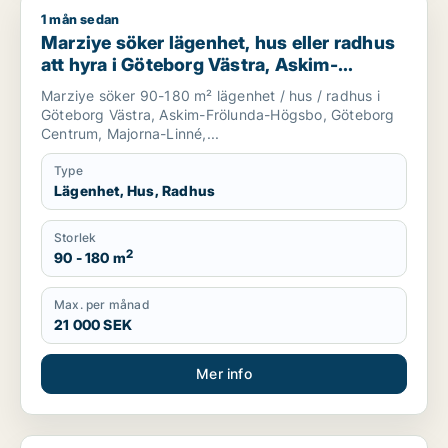
1 mån sedan
Marziye söker lägenhet, hus eller radhus att hyra i Götebor
Marziye söker lägenhet, hus eller radhus
att hyra i Göteborg Västra, Askim-
Frölunda-Högsbo eller Göteborg Centrum
Marziye söker 90-180 m² lägenhet / hus / radhus i
m.fl.
Göteborg Västra, Askim-Frölunda-Högsbo, Göteborg
Centrum, Majorna-Linné,...
Type
Lägenhet, Hus, Radhus
Storlek
2
90 - 180 m
Max. per månad
21 000 SEK
Mer info