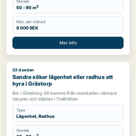
Storlek
2
50 - 90 m
Max. per månad
8 000 SEK
Mer info
23 d sedan
Sandra söker lägenhet eller radhus att hyra i Grästorp
Sandra söker lägenhet eller radhus att
hyra i Grästorp
Bor i Göteborg Vill komma ifrån storstaden närmare
naturen och släkten i Trollhättan
Type
Lägenhet, Radhus
Storlek
2