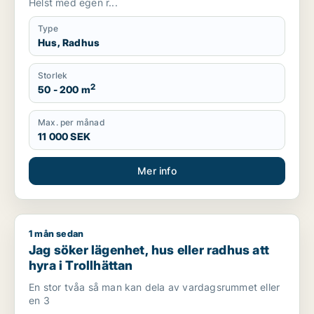
Helst med egen r...
Type
Hus, Radhus
Storlek
2
50 - 200 m
Max. per månad
11 000 SEK
Mer info
1 mån sedan
Jag söker lägenhet, hus eller radhus att hyra i Trollhättan
Jag söker lägenhet, hus eller radhus att
hyra i Trollhättan
En stor tvåa så man kan dela av vardagsrummet eller
en 3