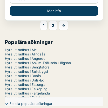
Mer info
1
2
→
Populära sökningar
Hyra ut radhus i Ale
Hyra ut radhus i Alingsås
Hyra ut radhus i Angered
Hyra ut radhus i Askim-Frölunda-Högsbo
Hyra ut radhus i Bengtsfors
Hyra ut radhus i Bollebygd
Hyra ut radhus i Borås
Hyra ut radhus i Dals-Ed
Hyra ut radhus i Essunga
Hyra ut radhus i Falköping
Hyra ut radhus i Färgelanda
Hyra ut radhus i Grästorp
Hyra ut radhus i Gullspång
Se alla populära sökningar
Hyra ut radhus i Göteborg Centrum