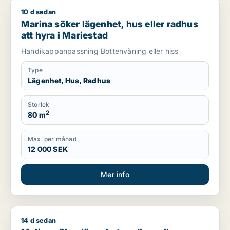
10 d sedan
Marina söker lägenhet, hus eller radhus att hyra i Mariestad
Marina söker lägenhet, hus eller radhus
att hyra i Mariestad
Handikappanpassning Bottenvåning eller hiss
Type
Lägenhet, Hus, Radhus
Storlek
2
80 m
Max. per månad
12 000 SEK
Mer info
14 d sedan
Melina söker lägenhet, radhus eller rum att hyra i Skövde