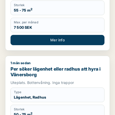
Storlek
2
55 - 75 m
Max. per månad
7 500 SEK
Mer info
1 mån sedan
Per söker lägenhet eller radhus att hyra i Vänersborg
Per söker lägenhet eller radhus att hyra i
Vänersborg
Uteplats. Bottenvåning. Inga trappor
Type
Lägenhet, Radhus
Storlek
2
50 - 75 m