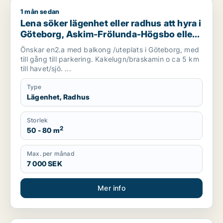
1 mån sedan
Lena söker lägenhet eller radhus att hyra i Göteborg, Askim
Lena söker lägenhet eller radhus att hyra i
Göteborg, Askim-Frölunda-Högsbo eller
Örgryte-Härlanda m.fl.
Önskar en2.a med balkong /uteplats i Göteborg, med
till gång till parkering. Kakelugn/braskamin o ca 5 km
till havet/sjö. ...
Type
Lägenhet, Radhus
Storlek
2
50 - 80 m
Max. per månad
7 000 SEK
Mer info