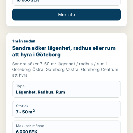
Mer info
1 mån sedan
Sandra söker lägenhet, radhus eller rum att hyra i Göteborg
Sandra söker lägenhet, radhus eller rum
att hyra i Göteborg
Sandra söker 7-50 m² lägenhet / radhus / rum i
Göteborg Östra, Göteborg Västra, Göteborg Centrum
att hyra
Type
Lägenhet, Radhus, Rum
Storlek
2
7 - 50 m
Max. per månad
6 000 SEK