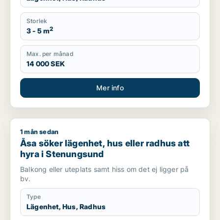
Storlek
2
3 - 5 m
Max. per månad
14 000 SEK
Mer info
1 mån sedan
Åsa söker lägenhet, hus eller radhus att hyra i Stenungsund
Åsa söker lägenhet, hus eller radhus att
hyra i Stenungsund
Balkong eller uteplats samt hiss om det ej ligger på
bv.
Type
Lägenhet, Hus, Radhus