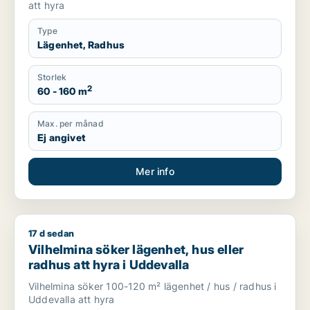
att hyra
Type
Lägenhet, Radhus
Storlek
2
60 - 160 m
Max. per månad
Ej angivet
Mer info
17 d sedan
Vilhelmina söker lägenhet, hus eller radhus att hyra i Uddeva
Vilhelmina söker lägenhet, hus eller
radhus att hyra i Uddevalla
Vilhelmina söker 100-120 m² lägenhet / hus / radhus i
Uddevalla att hyra