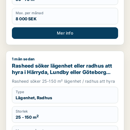
Max. per månad
8 000 SEK
Mer info
1 mån sedan
Rasheed söker lägenhet eller radhus att hyra i Härryda, Lund
Rasheed söker lägenhet eller radhus att
hyra i Härryda, Lundby eller Göteborg
m.fl.
Rasheed söker 25-150 m² lägenhet / radhus att hyra
Type
Lägenhet, Radhus
Storlek
2
25 - 150 m