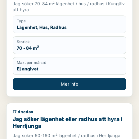
Jag söker 70-84 m² lägenhet / hus / radhus i Kungälv
att hyra
Type
Lägenhet, Hus, Radhus
Storlek
2
70 - 84 m
Max. per månad
Ej angivet
Mer info
17 d sedan
Jag söker lägenhet eller radhus att hyra i Herrljunga
Jag söker lägenhet eller radhus att hyra i
Herrljunga
Jag söker 60-160 m² lägenhet / radhus i Herrljunga