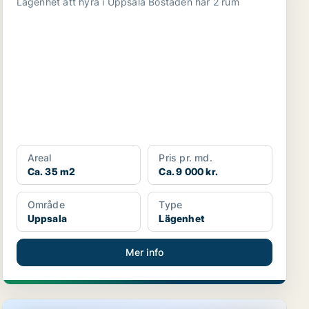
Lägenhet att hyra i Uppsala Bostaden har 2 rum
Areal
Pris pr. md.
Ca. 35 m2
Ca. 9 000 kr.
Område
Type
Uppsala
Lägenhet
Mer info
Lägenhet i Uppsala