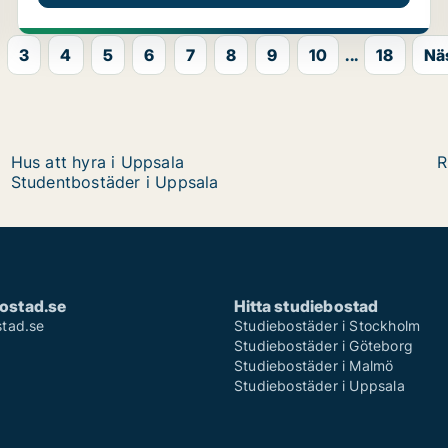
3
4
5
6
7
8
9
10
...
18
Nä
Hus att hyra i Uppsala
R
Studentbostäder i Uppsala
ostad.se
Hitta studiebostad
tad.se
Studiebostäder i Stockholm
Studiebostäder i Göteborg
Studiebostäder i Malmö
Studiebostäder i Uppsala