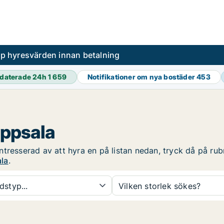
pp hyresvärden innan betalning
daterade 24h
1 659
Notifikationer om nya bostäder
453
Uppsala
tresserad av att hyra en på listan nedan, tryck då på rubri
ala
.
dstyp...
Vilken storlek sökes?