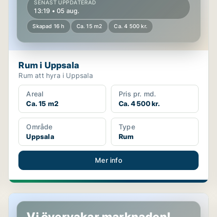
SENAST UPPDATERAD
13:19 • 05 aug.
Skapad 16 h
Ca. 15 m2
Ca. 4 500 kr.
Rum i Uppsala
Rum att hyra i Uppsala
Areal
Pris pr. md.
Ca. 15 m2
Ca. 4 500 kr.
Område
Type
Uppsala
Rum
Mer info
Lägenhet i Uppsala
Vi övervakar marknaden!