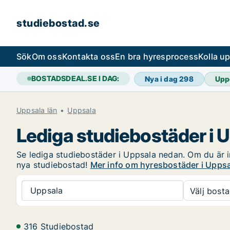
studiebostad.se
Sök
Om oss
Kontakta oss
En bra hyresprocess
Kolla u
BOSTADSDEAL.SE I DAG:
Nya i dag
298
Upp
Uppsala län
Uppsala
Lediga studiebostäder i 
Se lediga studiebostäder i Uppsala nedan. Om du är in
nya studiebostad!
Mer info om hyresbostäder i Upps
Uppsala
Välj bosta
316 Studiebostad