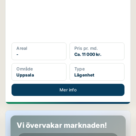
Areal
Pris pr. md.
-
Ca. 11 000 kr.
Område
Type
Uppsala
Lägenhet
Mer info
Rum i Uppsala
Vi övervakar marknaden!