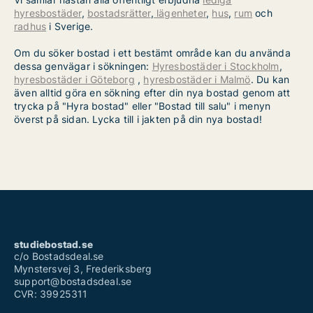
hyresbostäder
,
bostadsrätter
,
lägenheter
,
hus
,
rum
och
radhus
i Sverige.
Om du söker bostad i ett bestämt område kan du använda
dessa genvägar i sökningen:
Hyresbostäder i Stockholm
,
hyresbostäder i Göteborg
,
hyresbostäder i Malmö
. Du kan
även alltid göra en sökning efter din nya bostad genom att
trycka på "Hyra bostad" eller "Bostad till salu" i menyn
överst på sidan. Lycka till i jakten på din nya bostad!
studiebostad.se
c/o Bostadsdeal.se
Mynstersvej 3, Frederiksberg
support@bostadsdeal.se
CVR: 39925311