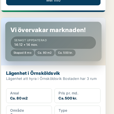
Mer info
Lägenhet i Örnsköldsvik
Vi övervakar marknaden!
SENAST UPPDATERAD
14:12 • 14 nov.
Skapad 8 mo
Ca. 80 m2
Ca. 500 kr.
Lägenhet i Örnsköldsvik
Lägenhet att hyra i Örnsköldsvik Bostaden har 3 rum
Areal
Pris pr. md.
Ca. 80 m2
Ca. 500 kr.
Område
Type