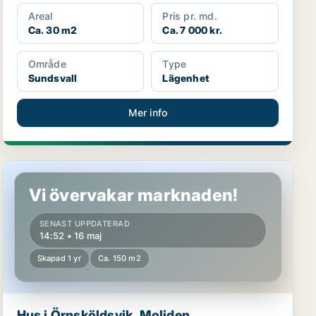
Areal
Pris pr. md.
Ca. 30 m2
Ca. 7 000 kr.
Område
Type
Sundsvall
Lägenhet
Mer info
Hus i Örnsköldsvik, Moliden
Vi övervakar marknaden!
SENAST UPPDATERAD
14:52 • 16 maj
Skapad 1 yr
Ca. 150 m2
Hus i Örnsköldsvik, Moliden