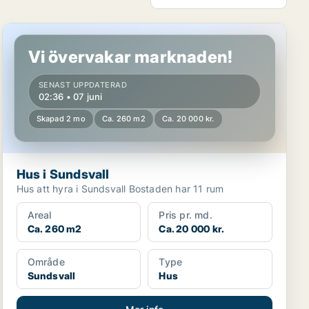
Hus i Sundsvall
Vi övervakar marknaden!
SENAST UPPDATERAD
02:36 • 07 juni
Skapad 2 mo
Ca. 260 m2
Ca. 20 000 kr.
Hus i Sundsvall
Hus att hyra i Sundsvall Bostaden har 11 rum
Areal
Pris pr. md.
Ca. 260 m2
Ca. 20 000 kr.
Område
Type
Sundsvall
Hus