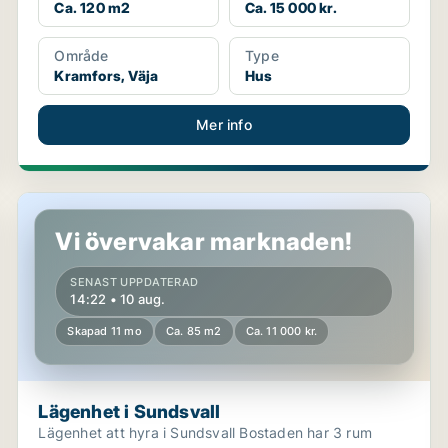
Ca. 120 m2
Ca. 15 000 kr.
Område
Type
Kramfors, Väja
Hus
Mer info
Lägenhet i Sundsvall
Vi övervakar marknaden!
SENAST UPPDATERAD
14:22 • 10 aug.
Skapad 11 mo
Ca. 85 m2
Ca. 11 000 kr.
Lägenhet i Sundsvall
Lägenhet att hyra i Sundsvall Bostaden har 3 rum