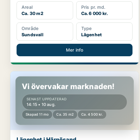
Areal
Pris pr. md.
Ca. 30 m2
Ca. 6 000 kr.
Område
Type
Sundsvall
Lägenhet
Mer info
Lägenhet i Härnösand
Vi övervakar marknaden!
SENAST UPPDATERAD
14:15 • 10 aug.
Skapad 11 mo
Ca. 35 m2
Ca. 4 500 kr.
Lägenhet i Härnösand