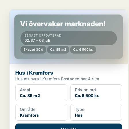
Hus i Kramfors
Vi övervakar marknaden!
SENAST UPPDATERAD
02:37 • 08 juli
Skapad 30 d
Ca. 85 m2
Ca. 6 500 kr.
Hus i Kramfors
Hus att hyra i Kramfors Bostaden har 4 rum
Areal
Pris pr. md.
Ca. 85 m2
Ca. 6 500 kr.
Område
Type
Kramfors
Hus