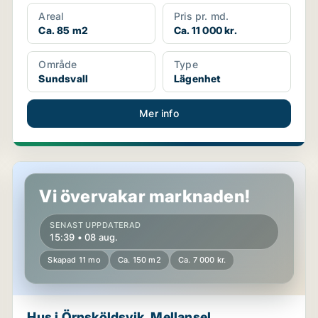
Areal
Pris pr. md.
Ca. 85 m2
Ca. 11 000 kr.
Område
Type
Sundsvall
Lägenhet
Mer info
Hus i Örnsköldsvik, Mellansel
Vi övervakar marknaden!
SENAST UPPDATERAD
15:39 • 08 aug.
Skapad 11 mo
Ca. 150 m2
Ca. 7 000 kr.
Hus i Örnsköldsvik, Mellansel