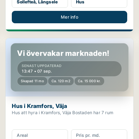
Sollefteå, Långsele
Hus
Mer info
Hus i Kramfors, Väja
Vi övervakar marknaden!
SENAST UPPDATERAD
13:47 • 07 sep.
Skapad 11 mo
Ca. 120 m2
Ca. 15 000 kr.
Hus i Kramfors, Väja
Hus att hyra i Kramfors, Väja Bostaden har 7 rum
Areal
Pris pr. md.