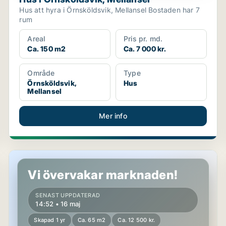
Hus att hyra i Örnsköldsvik, Mellansel Bostaden har 7
rum
Areal
Pris pr. md.
Ca. 150 m2
Ca. 7 000 kr.
Område
Type
Örnsköldsvik,
Hus
Mellansel
Mer info
Lägenhet i Ånge
Vi övervakar marknaden!
SENAST UPPDATERAD
14:52 • 16 maj
Skapad 1 yr
Ca. 65 m2
Ca. 12 500 kr.