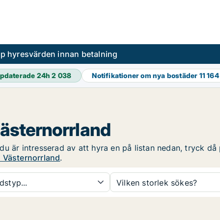
pp hyresvärden innan betalning
pdaterade 24h
2 038
Notifikationer om nya bostäder
11 164
Västernorrland
 är intresserad av att hyra en på listan nedan, tryck då p
i Västernorrland
.
dstyp...
Vilken storlek sökes?