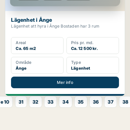
Lägenhet i Ånge
Lägenhet att hyra i Ånge Bostaden har 3 rum
Areal
Pris pr. md.
Ca. 65 m2
Ca. 12 500 kr.
Område
Type
Ånge
Lägenhet
Mer info
e 10
31
32
33
34
35
36
37
38