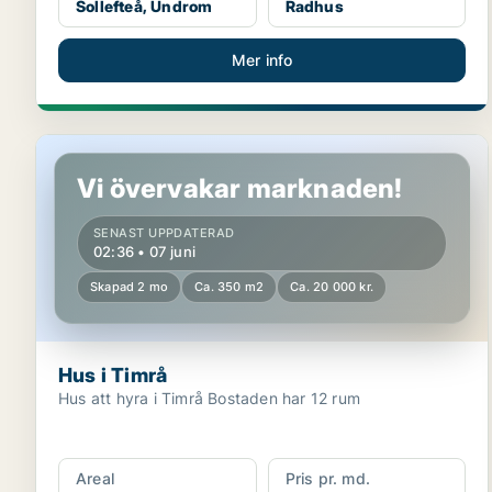
Sollefteå, Undrom
Radhus
Mer info
Hus i Timrå
Vi övervakar marknaden!
SENAST UPPDATERAD
02:36 • 07 juni
Skapad 2 mo
Ca. 350 m2
Ca. 20 000 kr.
Hus i Timrå
Hus att hyra i Timrå Bostaden har 12 rum
Areal
Pris pr. md.