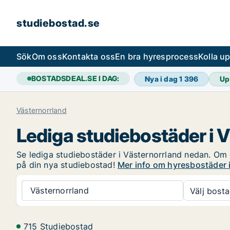
studiebostad.se
Sök
Om oss
Kontakta oss
En bra hyresprocess
Kolla u
BOSTADSDEAL.SE I DAG:
Nya i dag
1 396
Up
Västernorrland
Lediga studiebostäder i 
Se lediga studiebostäder i Västernorrland nedan. Om du
på din nya studiebostad!
Mer info om hyresbostäder 
Västernorrland
Välj bosta
715 Studiebostad