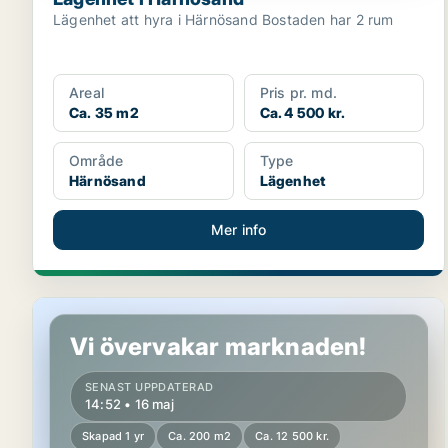
Lägenhet att hyra i Härnösand Bostaden har 2 rum
Areal
Pris pr. md.
Ca. 35 m2
Ca. 4 500 kr.
Område
Type
Härnösand
Lägenhet
Mer info
Lägenhet i Sundsvall, Liden
Vi övervakar marknaden!
SENAST UPPDATERAD
14:52 • 16 maj
Skapad 1 yr
Ca. 200 m2
Ca. 12 500 kr.