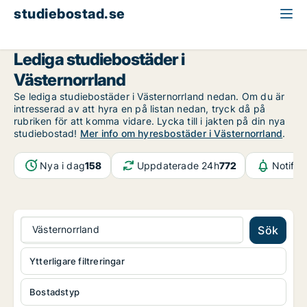
studiebostad.se
Västernorrland
Lediga studiebostäder i
Västernorrland
Se lediga studiebostäder i Västernorrland nedan. Om du är
intresserad av att hyra en på listan nedan, tryck då på
rubriken för att komma vidare. Lycka till i jakten på din nya
studiebostad!
Mer info om hyresbostäder i Västernorrland
.
Nya i dag
158
Uppdaterade 24h
772
Notifik
Västernorrland
Sök
Ytterligare filtreringar
Bostadstyp