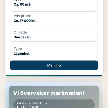
Ca. 95 m2
Pris pr. md.
Ca. 17 000 kr.
Område
Sundsvall
Type
Lägenhet
Mer info
Lägenhet i Örnsköldsvik
Vi övervakar marknaden!
SENAST UPPDATERAD
11:51 • 06 aug.