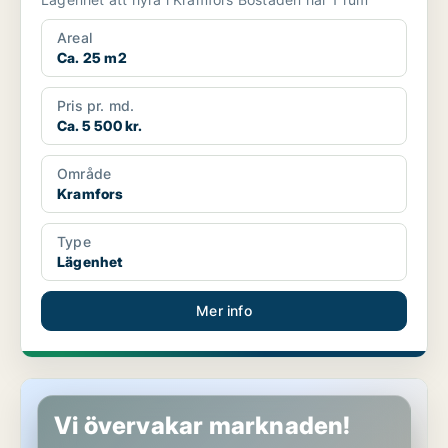
Areal
Ca. 25 m2
Pris pr. md.
Ca. 5 500 kr.
Område
Kramfors
Type
Lägenhet
Mer info
Hus i Örnsköldsvik, Överhörnäs
Vi övervakar marknaden!