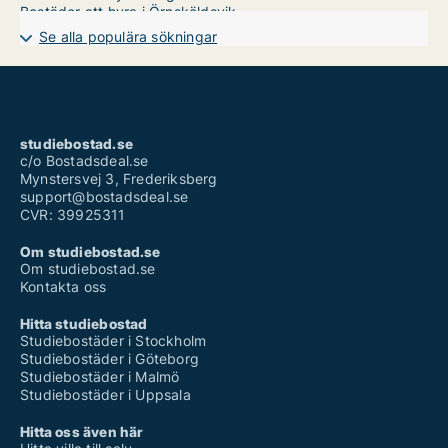
Bostäder att hyra i Örnsköldsvik
Se alla populära sökningar
studiebostad.se
c/o Bostadsdeal.se
Mynstersvej 3, Frederiksberg
support@bostadsdeal.se
CVR: 39925311
Om studiebostad.se
Om studiebostad.se
Kontakta oss
Hitta studiebostad
Studiebostäder i Stockholm
Studiebostäder i Göteborg
Studiebostäder i Malmö
Studiebostäder i Uppsala
Hitta oss även här