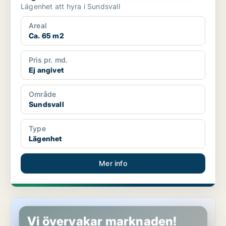
Lägenhet att hyra i Sundsvall
Areal
Ca. 65 m2
Pris pr. md.
Ej angivet
Område
Sundsvall
Type
Lägenhet
Mer info
Lägenhet i Sundsvall
Vi övervakar marknaden!