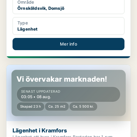
Område
Örnsköldsvik, Domsjö
Type
Lägenhet
Mer info
Lägenhet i Kramfors
Vi övervakar marknaden!
SENAST UPPDATERAD
03:05 • 08 aug.
Skapad 23 h
Ca. 25 m2
Ca. 5 500 kr.
Lägenhet i Kramfors
Lägenhet att hyra i Kramfors Bostaden har 1 rum