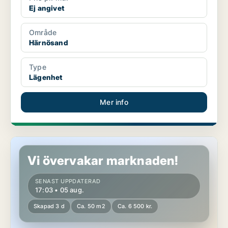
Ej angivet
Område
Härnösand
Type
Lägenhet
Mer info
Lägenhet i Sundsvall
Vi övervakar marknaden!
SENAST UPPDATERAD
17:03 • 05 aug.
Skapad 3 d
Ca. 50 m2
Ca. 6 500 kr.