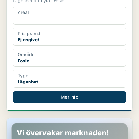
Lägenhet att hyra i Fosie
Areal
-
Pris pr. md.
Ej angivet
Område
Fosie
Type
Lägenhet
Mer info
Lägenhet i Fosie
Vi övervakar marknaden!