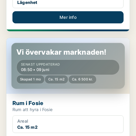
Lägenhet
Mer info
Rum i Fosie
Vi övervakar marknaden!
SENAST UPPDATERAD
08:50 • 09 juni
Skapad 1 mo
Ca. 15 m2
Ca. 6 500 kr.
Rum i Fosie
Rum att hyra i Fosie
Areal
Ca. 15 m2