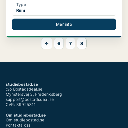
Type
Rum
Mer info
←
6
7
8
studiebostad.se
c/o Bostadsdeal.se
Mynstersvej 3, Frederiksberg
support@bostadsdeal.se
CVR: 39925311
Om studiebostad.se
Om studiebostad.se
Kontakta oss