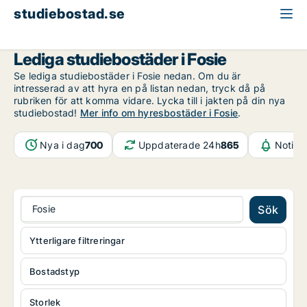
studiebostad.se
Malmö
Fosie
Lediga studiebostäder i Fosie
Se lediga studiebostäder i Fosie nedan. Om du är
intresserad av att hyra en på listan nedan, tryck då på
rubriken för att komma vidare. Lycka till i jakten på din nya
studiebostad!
Mer info om hyresbostäder i Fosie
.
Nya i dag
700
Uppdaterade 24h
865
Notifi
Fosie
Sök
Ytterligare filtreringar
Bostadstyp
Storlek