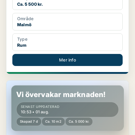
Ca. 5 500 kr.
Område
Malmö
Type
Rum
Mer info
Rum i Fosie
Vi övervakar marknaden!
SENAST UPPDATERAD
10:53 • 01 aug.
Skapad 7 d
Ca. 10 m2
Ca. 5 000 kr.