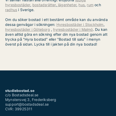
hyresbostäder
,
bostadsrätter
,
lägenheter
,
hus
,
rum
och
radhus
i Sverige.
Om du söker bostad i ett bestämt område kan du använda
dessa genvägar i sökningen:
Hyresbostäder i Stockholm
,
hyresbostäder i Göteborg
,
hyresbostäder i Malmö
. Du kan
även alltid göra en sökning efter din nya bostad genom att
trycka på "Hyra bostad" eller "Bostad till salu" i menyn
överst på sidan. Lycka till i jakten på din nya bostad!
studiebostad.se
c/o Bostadsdeal.se
Mynstersvej 3, Frederiksberg
support@bostadsdeal.se
CVR: 39925311