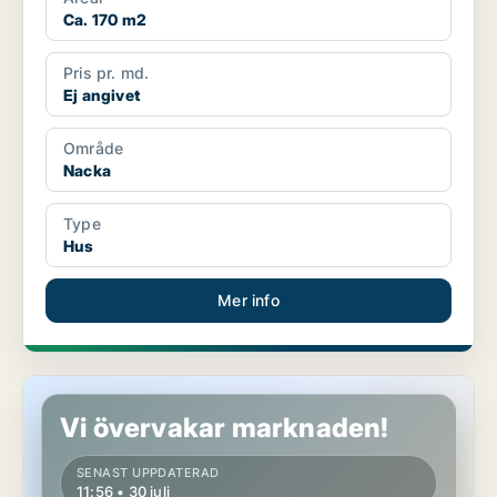
Ca. 170 m2
Pris pr. md.
Ej angivet
Område
Nacka
Type
Hus
Mer info
Hus i Nacka
Vi övervakar marknaden!
SENAST UPPDATERAD
11:56 • 30 juli