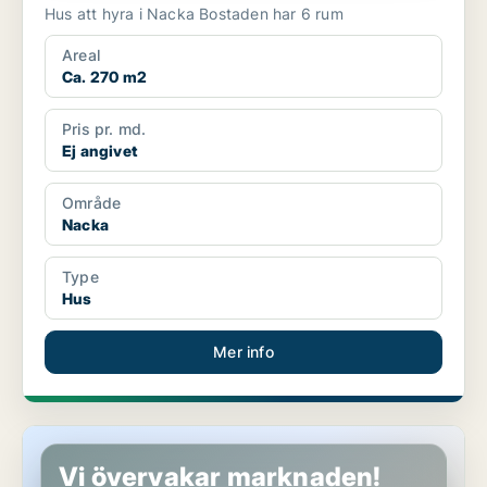
Hus att hyra i Nacka Bostaden har 6 rum
Areal
Ca. 270 m2
Pris pr. md.
Ej angivet
Område
Nacka
Type
Hus
Mer info
Hus i Nacka
Vi övervakar marknaden!