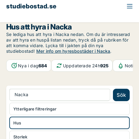
studiebostad.se
Hus att hyra
Stockholms län
Nacka
Hus att hyra i Nacka
Se lediga hus att hyra i Nacka nedan. Om du är intresserad
av att hyra en huspå listan nedan, tryck då på rubriken för
att komma vidare. Lycka till i jakten på din nya
studiebostad!
Mer info om hyresbostäder i Nacka
.
Nya i dag
684
Uppdaterade 24h
925
Notifi
Nacka
Sök
Ytterligare filtreringar
Hus
Storlek