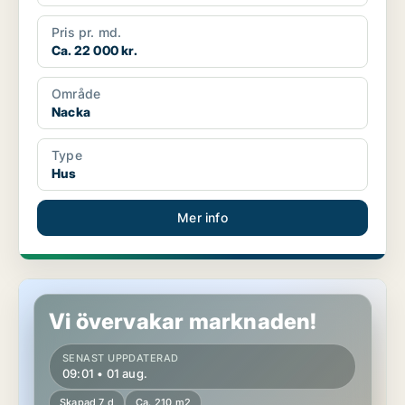
Pris pr. md.
Ca. 22 000 kr.
Område
Nacka
Type
Hus
Mer info
Hus i Nacka
Vi övervakar marknaden!
SENAST UPPDATERAD
09:01 • 01 aug.
Skapad 7 d
Ca. 210 m2