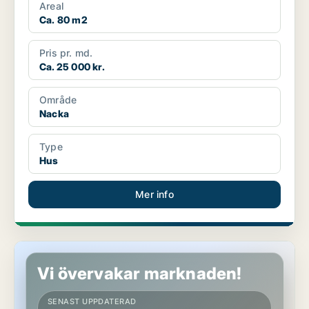
Areal
Ca. 80 m2
Pris pr. md.
Ca. 25 000 kr.
Område
Nacka
Type
Hus
Mer info
Hus i Nacka, Älta
Vi övervakar marknaden!
SENAST UPPDATERAD