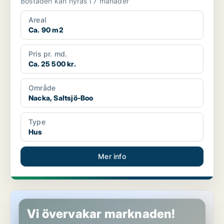
Bostaden kan hyras i 7 månader
Areal
Ca. 90 m2
Pris pr. md.
Ca. 25 500 kr.
Område
Nacka, Saltsjö-Boo
Type
Hus
Mer info
Hus i Nacka, Saltsjöbaden
Vi övervakar marknaden!