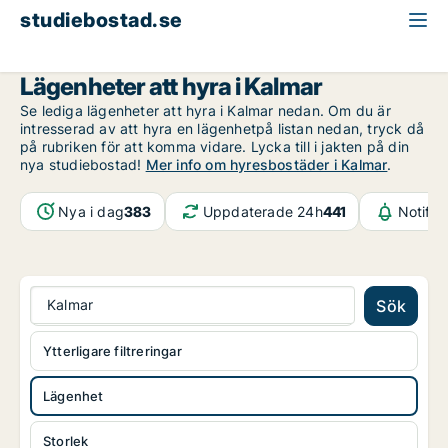
studiebostad.se
Lägenhet att hyra
Kalmar län
Kalmar
Lägenheter att hyra i Kalmar
Se lediga lägenheter att hyra i Kalmar nedan. Om du är
intresserad av att hyra en lägenhetpå listan nedan, tryck då
på rubriken för att komma vidare. Lycka till i jakten på din
nya studiebostad!
Mer info om hyresbostäder i Kalmar
.
Nya i dag
383
Uppdaterade 24h
441
Notifik
Kalmar
Sök
Ytterligare filtreringar
Lägenhet
Storlek