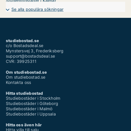
Studentbostäder i Kalmar
Se alla populära sökningar
studiebostad.se
c/o Bostadsdeal.se
Mynstersvej 3, Frederiksberg
support@bostadsdeal.se
CVR: 39925311
Om studiebostad.se
Om studiebostad.se
Kontakta oss
Hitta studiebostad
Studiebostäder i Stockholm
Studiebostäder i Göteborg
Studiebostäder i Malmö
Studiebostäder i Uppsala
Hitta oss även här
Hitta villa till salu