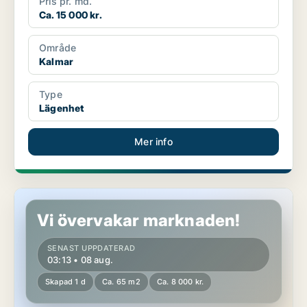
Pris pr. md.
Ca. 15 000 kr.
Område
Kalmar
Type
Lägenhet
Mer info
Lägenhet i Kalmar
Vi övervakar marknaden!
SENAST UPPDATERAD
03:13 • 08 aug.
Skapad 1 d
Ca. 65 m2
Ca. 8 000 kr.