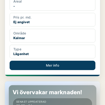
Areal
-
Pris pr. md.
Ej angivet
Område
Kalmar
Type
Lägenhet
Mer info
Lägenhet i Kalmar
Vi övervakar marknaden!
SENAST UPPDATERAD