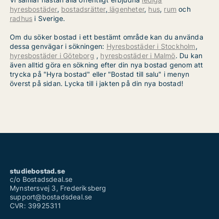
hyresbostäder
,
bostadsrätter
,
lägenheter
,
hus
,
rum
och
radhus
i Sverige.
Om du söker bostad i ett bestämt område kan du använda
dessa genvägar i sökningen:
Hyresbostäder i Stockholm
,
hyresbostäder i Göteborg
,
hyresbostäder i Malmö
. Du kan
även alltid göra en sökning efter din nya bostad genom att
trycka på "Hyra bostad" eller "Bostad till salu" i menyn
överst på sidan. Lycka till i jakten på din nya bostad!
studiebostad.se
c/o Bostadsdeal.se
Mynstersvej 3, Frederiksberg
support@bostadsdeal.se
CVR: 39925311