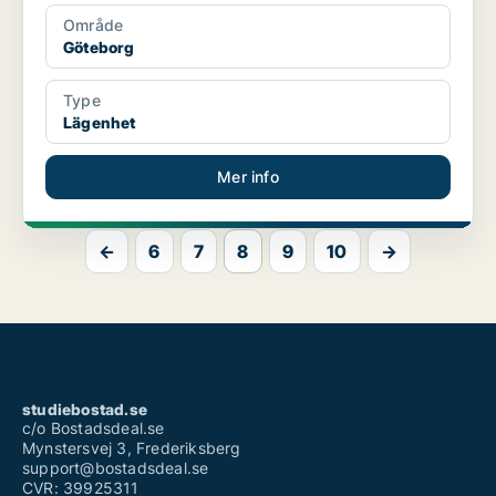
Område
Göteborg
Type
Lägenhet
Mer info
←
6
7
8
9
10
→
studiebostad.se
c/o Bostadsdeal.se
Mynstersvej 3, Frederiksberg
support@bostadsdeal.se
CVR: 39925311