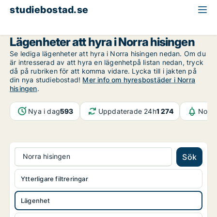
studiebostad.se
Lägenhet att hyra
Göteborg
Norra hisingen
Lägenheter att hyra i Norra hisingen
Se lediga lägenheter att hyra i Norra hisingen nedan. Om du
är intresserad av att hyra en lägenhetpå listan nedan, tryck
då på rubriken för att komma vidare. Lycka till i jakten på
din nya studiebostad!
Mer info om hyresbostäder i Norra
hisingen
.
Nya i dag
593
Uppdaterade 24h
1 274
Notif
Norra hisingen
Sök
Ytterligare filtreringar
Lägenhet