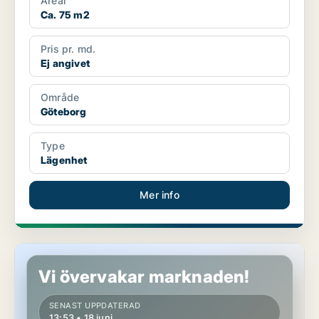
Areal
Ca. 75 m2
Pris pr. md.
Ej angivet
Område
Göteborg
Type
Lägenhet
Mer info
Lägenhet i Göteborg
Vi övervakar marknaden!
SENAST UPPDATERAD
13:53 • 18 juni