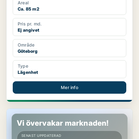
Areal
Ca. 85 m2
Pris pr. md.
Ej angivet
Område
Göteborg
Type
Lägenhet
Mer info
Lägenhet i Göteborg
Vi övervakar marknaden!
SENAST UPPDATERAD