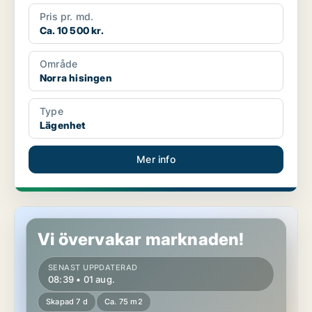
Pris pr. md.
Ca. 10 500 kr.
Område
Norra hisingen
Type
Lägenhet
Mer info
Lägenhet i Göteborg
Vi övervakar marknaden!
SENAST UPPDATERAD
08:39 • 01 aug.
Skapad 7 d
Ca. 75 m2